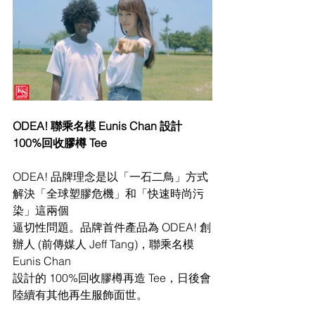
ODEA! 聯乘名模 Eunis Chan 設計 
100%回收膠樽 Tee
ODEA! 品牌理念是以「一石二鳥」方式
解決「全球塑膠危機」和「快速時尚污
染」這兩個
逼切性問題。品牌首件產品為 ODEA! 創
辦人 (前傳媒人 Jeff Tang)，聯乘名模 
Eunis Chan
設計的 100%回收膠樽再造 Tee，日後會
陸續有其他再生服飾面世。