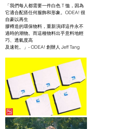
「我們每人都需要一件白色 T 恤，因為
它適合配搭任何服飾和形象。ODEA! 很
自豪以再生
膠樽造的環保物料，重新演繹這件永不
過時的潮物。而這種物料出乎意料地輕
巧、透氣度高
及速乾。」- ODEA! 創辦人 Jeff Tang