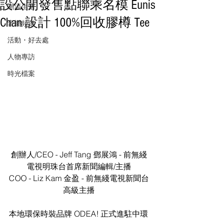
設公開發售點聯乘名模 Eunis
潮流生活
Chan 設計 100%回收膠樽 Tee
音樂頻道
活動・好去處
人物專訪
時光檔案
創辦人/CEO - Jeff Tang 鄧展鴻 - 前無綫
電視明珠台首席新聞編輯/主播
COO - Liz Kam 金盈 - 前無綫電視新聞台
高級主播
本地環保時裝品牌 ODEA! 正式進駐中環