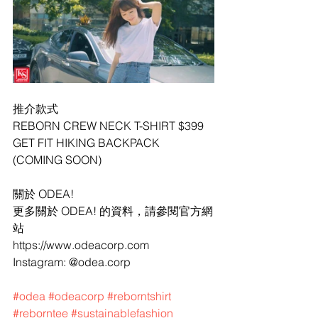
推介款式
REBORN CREW NECK T-SHIRT $399
GET FIT HIKING BACKPACK 
(COMING SOON)
關於 ODEA!
更多關於 ODEA! 的資料，請參閱官方網
站
https://www.odeacorp.com
Instagram: @odea.corp
#odea
#odeacorp
#reborntshirt
#reborntee
#sustainablefashion