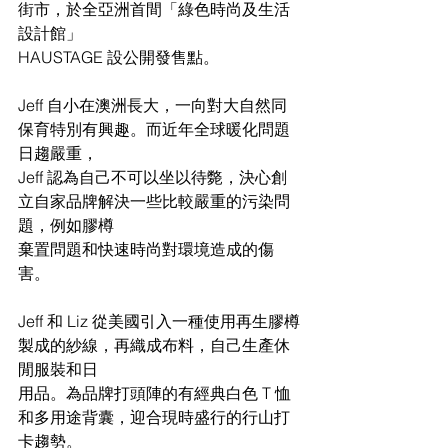
街市，於全亞洲⾸間「綠⾊時尚及⽣活
設計館」
HAUSTAGE 設公開發售點。
Jeff 自小在澳洲長大，一向對大自然同
保育特別有興趣。而近年全球暖化問題
日趨嚴重，
Jeff 認為自己不可以坐以待斃，決心創
立自家品牌解決一些比較嚴重的污染問
題，例如膠樽
棄置問題和快速時尚對環境造成的傷
害。
Jeff 和 Liz 從美國引入一種使用再生膠樽
製成的紗線，再織成布料，自己生產休
閒服裝和日
用品。為品牌打頭陣的有經典白色 T 恤
和多用途背囊，迎合現時盛行的行山打
卡趨勢。