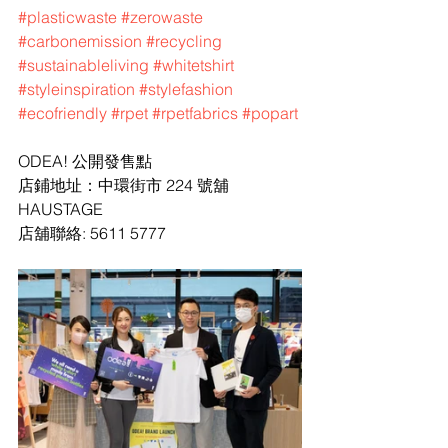
#plasticwaste
#zerowaste
#carbonemission
#recycling
#sustainableliving
#whitetshirt
#styleinspiration
#stylefashion
#ecofriendly
#rpet
#rpetfabrics
#popart
ODEA! 公開發售點
店鋪地址：中環街市 224 號舖 
HAUSTAGE
店舖聯絡: 5611 5777