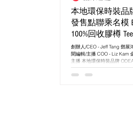
本地環保時裝品牌 
發售點聯乘名模 Eun
100%回收膠樽 Tee
創辦人/CEO - Jeff Tang
聞編輯/主播 COO - Liz K
主播 本地環保時裝品牌 ODE
洲⾸間「綠⾊時尚及⽣活設計館」
點。...
KS Media HK 創立於
現已全面整合並專注運作