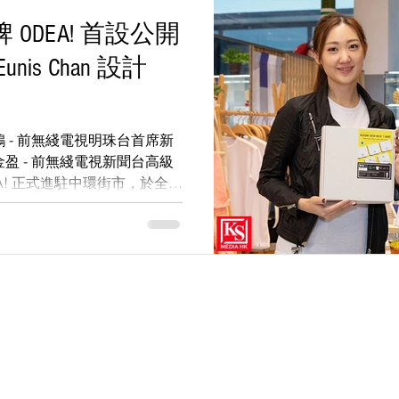
ODEA! 首設公開
is Chan 設計
 鄧展鴻 - 前無綫電視明珠台首席新
am 金盈 - 前無綫電視新聞台高級
A! 正式進駐中環街市，於全亞
 HAUSTAGE 設公開發售
 2017 年，其前身為 2013 年成立的攝影團隊 KS Production（亦為本站網址 ksproduc
 KS Media HK 線上媒體頻道，為您帶來第一手香港娛樂與潮流生活資訊。
© 2013 KS Production HK / KS Media HK