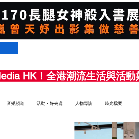
們
Media HK！全港潮流生活與
音樂頻道
活動・好去處
人物專訪
時光檔案