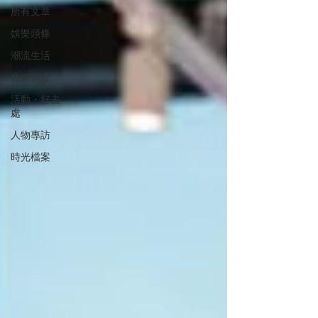
所有文章
娛樂頭條
潮流生活
音樂頻道
活動・好去
處
人物專訪
時光檔案