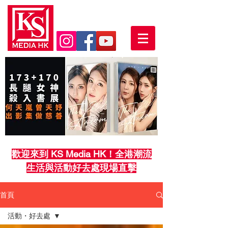
歡迎來到 KS Media HK！全港潮流
生活與活動好去處現場直擊
首頁
活動・好去處