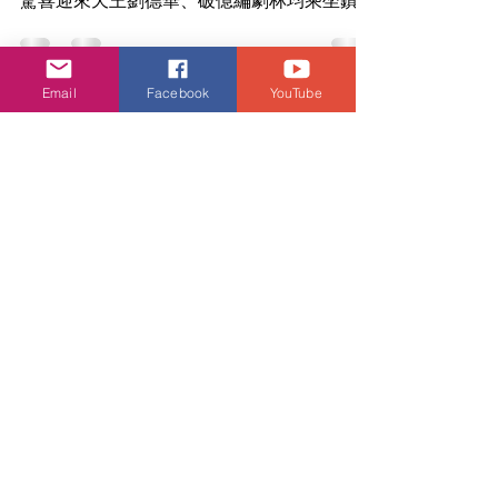
香港藝術中心八月呈獻年度藝文盛事大滿貫！
第 30 屆 ifva 獨立短片賽重磅評審陣容曝光，
驚喜迎來天王劉德華、破億編劇林均乘坐鎮，
Email
Facebook
YouTube
更首設「AI Creation」創作組。同場加映德國
圖像小說大師 Reinhard 個展、前衛畢業展
《入伍之時，床照流出》與暖心紐約波士頓插
畫文創。