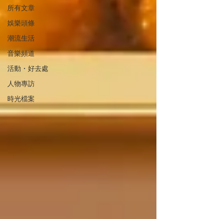
所有文章
娛樂頭條
潮流生活
音樂頻道
活動・好去處
人物專訪
時光檔案