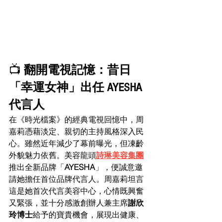
📺 
翻開電視記憶：昔日
「幸運女神」出任 AYESHA 
代言人
在《時光檔案》的經典電視回憶中，周
嘉莉憑藉淡定、親切的主持風格深入民
心。雖然近年減少了幕前曝光，但凍齡
外貌魅力依舊。美容龍頭
詩琳美容集團
推出全新品牌「
AYESHA
」，便誠意邀
請她擔任首位品牌代言人。周嘉莉坦言
這是她首次代言美容中心，心情既興奮
又緊張，並十分感激創辦人兼主席
謝欣
玲博士
給予的寶貴機會，展現出健康、