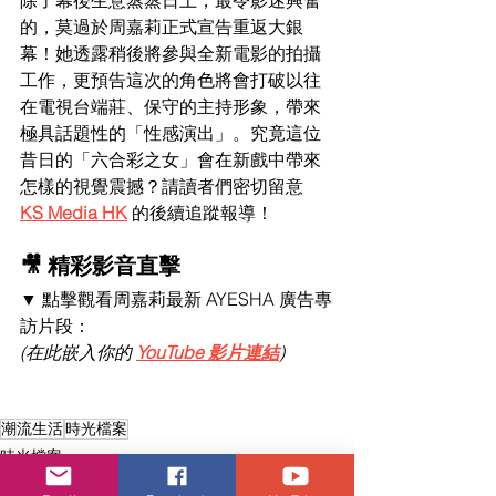
的，莫過於周嘉莉正式宣告重返大銀
幕！她透露稍後將參與全新電影的拍攝
工作，更預告這次的角色將會打破以往
在電視台端莊、保守的主持形象，帶來
極具話題性的「性感演出」。究竟這位
昔日的「六合彩之女」會在新戲中帶來
怎樣的視覺震撼？請讀者們密切留意 
KS Media HK
 的後續追蹤報導！
🎥 精彩影音直擊
▼ 點擊觀看周嘉莉最新 AYESHA 廣告專
訪片段：
(在此嵌入你的 
YouTube 影片連結
)
潮流生活
時光檔案
時光檔案