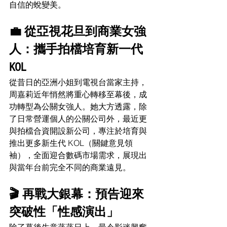
自信的蛻變美。
💼 從亞視花旦到商業女強
人：攜手拍檔培育新一代 
KOL
從昔日的亞洲小姐到電視台當家主持，
周嘉莉近年悄然將重心轉移至幕後，成
功轉型為公關女強人。她大方透露，除
了日常營運個人的公關公司外，最近更
與拍檔合資開設新公司，專注於培育與
推出更多新生代 KOL（關鍵意見領
袖），全面迎合數碼市場需求，展現出
與當年台前完全不同的商業遠見。
🎬 再戰大銀幕：預告迎來
突破性「性感演出」
除了幕後生意蒸蒸日上，最令影迷興奮