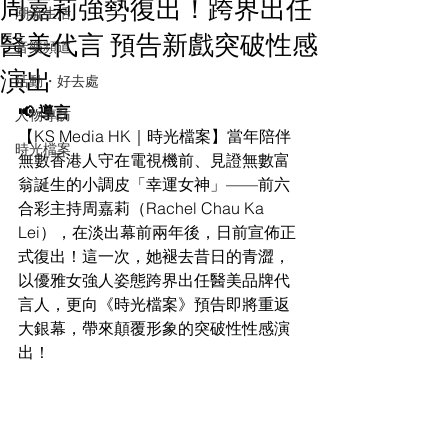
周嘉莉強勢復出！跨界出任
潮流生活
醫美代言 預告新戲突破性感
音樂頻道
演出
活動・好去處
📢 導言
人物專訪
【KS Media HK｜時光檔案】當年陪伴
時光檔案
無數香港人守在電視機前、見證無數富
翁誕生的小調皮「幸運女神」——前六
合彩主持周嘉莉（Rachel Chau Ka 
Lei），在淡出幕前兩年後，日前宣佈正
式復出！這一次，她褪去昔日的青澀，
以優雅女強人姿態跨界出任醫美品牌代
言人，更向《時光檔案》預告即將重返
大銀幕，帶來顛覆形象的突破性性感演
出！