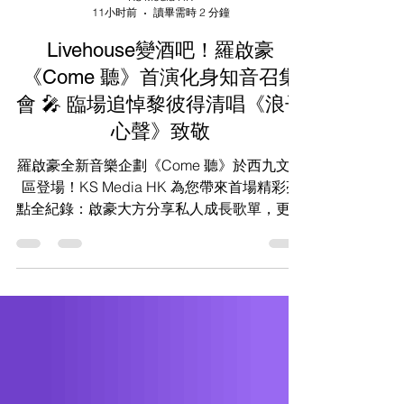
KS Media HK
11小时前
讀畢需時 2 分鐘
Livehouse變酒吧！羅啟豪
《Come 聽》首演化身知音召集
會 🎤 臨場追悼黎彼得清唱《浪子
心聲》致敬
羅啟豪全新音樂企劃《Come 聽》於西九文化
區登場！KS Media HK 為您帶來首場精彩亮
點全紀錄：啟豪大方分享私人成長歌單，更特
別加入耳熟能詳金曲，並現場追悼殿堂級填詞
人黎彼得，感性致敬台灣音樂人袁惟仁。