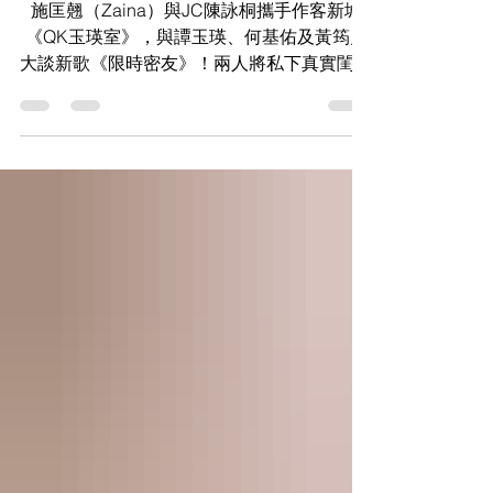
己共鳴
施匡翹（Zaina）與JC陳詠桐攜手作客新城
《QK玉瑛室》，與譚玉瑛、何基佑及黃筠兒
大談新歌《限時密友》！兩人將私下真實閨蜜
經歷融入旋律，唱出女生間因忙碌而疏遠卻不
減默契的細膩情感，更預告未來《JZ
Society》聯名音樂企劃！