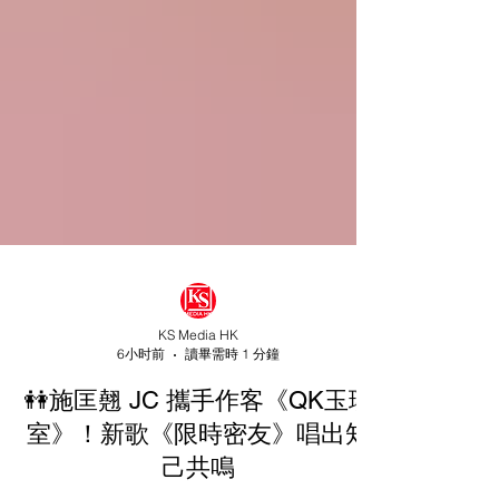
KS Media HK
6小时前
讀畢需時 1 分鐘
👭施匡翹 JC 攜手作客《QK玉瑛
室》！新歌《限時密友》唱出知