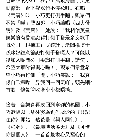
色舞衣的小巧，在台上擺動身體，又扭
動臀部，台下觀眾們不停歡呼。在唱
《兩溝》時，小巧更打側手翻，觀眾們
不禁「嘩」聲四起。小巧續唱《四大發
明》及《荒唐》，她說：「我相信英皇
娛樂擁有香港識得打側手翻最多女歌手
嘅公司，根據非正式統計，老闆楊博士
係咪好鍾意簽識打側手翻嘅人？可能以
後加入呢間公司要識打側手翻，講笑，
希望大家睇得開心啦！」觀眾們示意希
望小巧再打側手翻，小巧笑說：「我真
係自己攞嚟，畀我回一回氣吖，頭先嗰4
首歌，條氣管收窄少少都唔掂。」
接着，音樂會再次回到寧靜的氛圍，小
巧獻唱以已故外婆為創作概念的《只記
住你》開始，然後是《與人同行》、
《強弱》、《最壞時活多天》及《可惜
你是個人》，一首首最揪心又窩心的