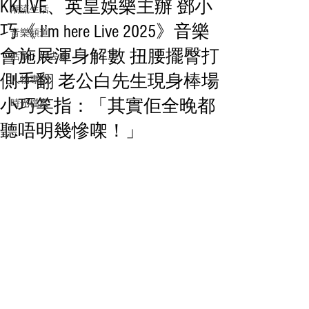
KKLIVE、英皇娛樂主辦 鄧小
潮流生活
巧《 I’m here Live 2025》音樂
音樂頻道
會施展渾身解數 扭腰擺臀打
活動・好去處
側手翻 老公白先生現身棒場
人物專訪
小巧笑指：「其實佢全晚都
時光檔案
聽唔明幾慘㗎！」