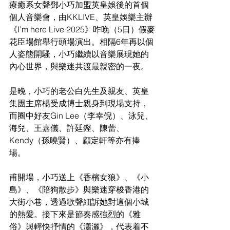
療癒系女聲鄧小巧加盟英皇娛後的首個
個人音樂會，由KKLIVE、英皇娛樂主辦
《I’m here Live 2025》昨晚（5日）假麥
花臣場館舉行頭場演出。相隔6年再以個
人姿態開騷，小巧繼續以音樂展現她的
內心世界，與樂迷共渡最親密的一夜。
是晚，小巧的老公白先生及親友、英皇
集團主席楊受成博士親身到現場支持，
而圈中好友Gin Lee（李幸倪）、泳兒、
海兒、王嘉儀、許廷鏗、陳蕾、
Kendy（孫曉賢）、顧定軒等亦有捧
場。
甫開場，小巧送上《香檳女狼》、《小
島》、《陪狗散步》與樂迷穿梭香港的
大街小巷，透過歌聲細訴她對這個小城
的熱愛。接下來是節奏感強烈的《雅
俗》與輕快抒情的《瀟灑》，代表着不