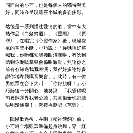
同面向的小巧，也是每個人的獨特與美
好，同時亦呈現這座小城的多姿多彩。
然後是一系列描述愛情的歌，當中有大
熱作品《白髮齊眉》、《重陽》、《原
罪》，在唱完《心靈作家》後，現場觀
眾的掌聲不斷，小巧說：「你哋唔好整
喊我，你哋都知我幾眼淺㗎啦，冇諗到
聽到你哋嘅掌聲會係咁激動，無論你之
前有冇睇過我嘅表演，我都好多謝好多
謝你哋嚟我嘅音樂會。」此時，有一位
男觀眾在台下大叫：「你好靚呀！」小
巧聽後十分開心，她笑說：「我覺得呢
句要翻譯畀我老公聽，其實佢全晚都聽
唔明幾慘㗎！」緊接再獻唱《芭樂》。
一陣慢歌過後，在唱《精神餵飼》前，
小巧叫全場觀眾準備起身跳舞，穿上紅