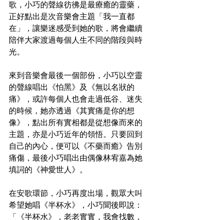
歌，小巧的聲線彷彿是最療癒的靈藥，
正好點出是次音樂會主題「我一直都
在」，讓樂迷感受到她的歌，將會繼續
陪伴大家渡過每個人生不同的階段與時
光。
來到音樂會最後一個部份，小巧以空靈
的聲線唱出《怕黑》及《無以名狀的
痛》，或許每個人也會走過低谷、迷失
的時候，她亦透過《其實痛是你的想
像》，點出所有實相都是從想像而來的
主題，亦是小巧近年的領悟。只要回到
自己的內心，便可以《不藥而癒》告別
痛傷，最後小巧唱出由偶像林宥嘉為她
填詞的《神愛世人》。
在安歌環節，小巧再度出場，觀眾大叫
希望她唱《半杯水》，小巧聞後即說：
「《半杯水》，老老實實，我會找數，