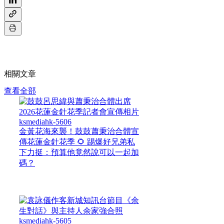
相關文章
查看全部
金黃花海來襲！鼓鼓蕭秉治合體宣
傳花蓮金針花季 🌻 踢爆好兄弟私
下力挺：預算他竟然說可以一起加
碼？