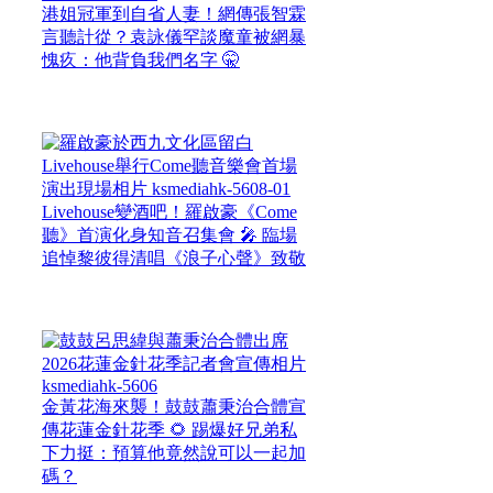
港姐冠軍到自省人妻！網傳張智霖
言聽計從？袁詠儀罕談魔童被網暴
愧疚：他背負我們名字 🤫
Livehouse變酒吧！羅啟豪《Come
聽》首演化身知音召集會 🎤 臨場
追悼黎彼得清唱《浪子心聲》致敬
金黃花海來襲！鼓鼓蕭秉治合體宣
傳花蓮金針花季 🌻 踢爆好兄弟私
下力挺：預算他竟然說可以一起加
碼？