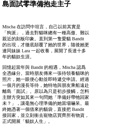
島面試零準備抱走主子
Mischa 在訪問中坦言，自己以前其實是
「狗派」，過去對貓咪總有一種高傲、難以
親近的刻板印象。直到第一隻愛貓 Bandit
的出現，才徹底顛覆了她的世界，隨後她更
連同妹妹 Lara 一起收養，展開了長達十多
年的貓奴生涯。
回憶起當年與 Bandit 的相遇，Mischa 認爲
全憑緣分。當時朋友傳來一張待領養貓咪的
照片，她一眼便心動並即時遞交申請。經過
一個月的漫長等待，她特地與朋友乘船遠赴
離島「面試」。原以為只是初步接觸，怎料
主辦方突如其來一句問她「準備好帶牠回家
未？」，讓毫無心理準備的她當場嚇呆。最
終她憑著一個借來的貓袋，直接把 Bandit
接回家，並立刻衝去寵物店買齊所有物資，
正式開展「貓奴人生」。