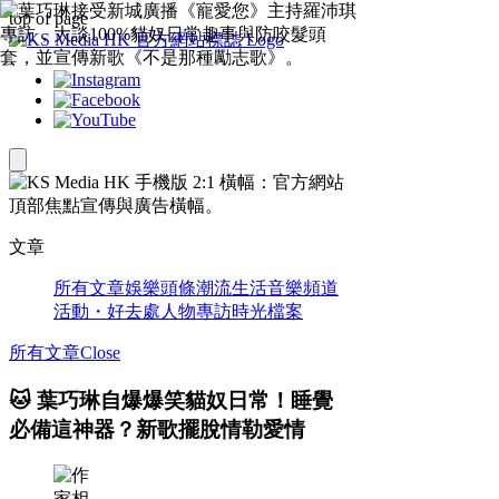
top of page
文章
所有文章
娛樂頭條
潮流生活
音樂頻道
活動・好去處
人物專訪
時光檔案
所有文章
Close
🐱 葉巧琳自爆爆笑貓奴日常！睡覺
必備這神器？新歌擺脫情勒愛情