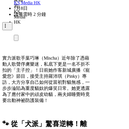
KS Media HK
7月8日
讀畢需時 2 分鐘
實力派歌手葉巧琳（Mischa）近年除了憑藉
動人歌聲俘虜樂迷，私底下更是一名不折不
扣的「主子控」！日前她作客新城廣播《寵
愛您》節目，接受主持羅沛琪（Pinky）專
訪，大方分享自己如何從當初對貓無感，一
步步淪陷為重度貓奴的爆笑日常。她更透露
為了應付家中的頑皮幼貓，兩夫婦睡覺時竟
要出動神祕防護裝備！
🐾 從「犬派」驚喜逆轉！離