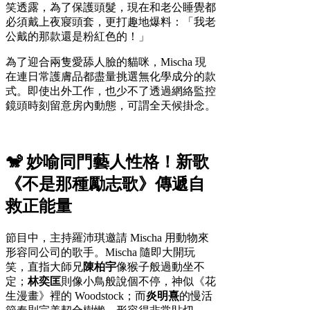
笑透露，為了保護頭髮，現在和老公睡覺都
必須戴上夜寢頭套，更打趣地爆料：「我老
公戴的那款還是粉紅色的！」
為了迎合兩隻愛舔人臉的貓咪，Mischa 現
在連日常護膚品都盡量挑選無化學成分的款
式。即使出外工作，也少不了透過網絡監控
鏡頭時刻留意房內動態，可謂全天候掛念。
🐒 妙喻同門藝人性格！新歌
《不是那種勵志歌》傳遞自
救正能量
節目中，主持羅沛琪邀請 Mischa 用動物來
形容同公司的歌手。Mischa 隨即大開玩
笑，直指大師兄
陳柏宇
像猴子般過動坐不
定；
林奕匡
則像小鳥般說個不停，神似《花
生漫畫》裡的 Woodstock；而
炎明熹
的慢活