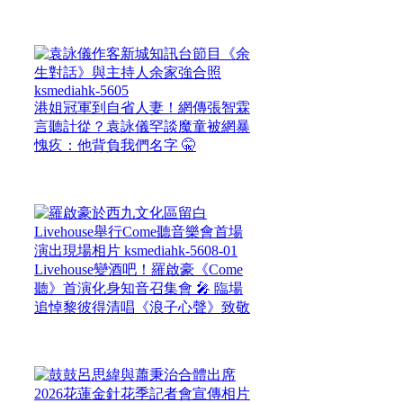
港姐冠軍到自省人妻！網傳張智霖
言聽計從？袁詠儀罕談魔童被網暴
愧疚：他背負我們名字 🤫
Livehouse變酒吧！羅啟豪《Come
聽》首演化身知音召集會 🎤 臨場
追悼黎彼得清唱《浪子心聲》致敬