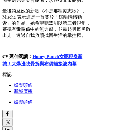
節奏則完美契合樹懶，形容得非常貼切。
最後談及她的新歌《不是那種勵志歌》，
Mischa 表示這是一首關於「逃離情緒勒
索」的作品。她希望聽眾能以第三者視角，
審視有毒關係中的無力感，並鼓起勇氣勇敢
出走，透過自我救贖找回生活的掌控權。
👉 延伸閱讀：
Honey Punch女團現身新
城！大爆邊牧骨折與布偶貓接波內幕
標記：
娛樂頭條
新城廣播
娛樂頭條