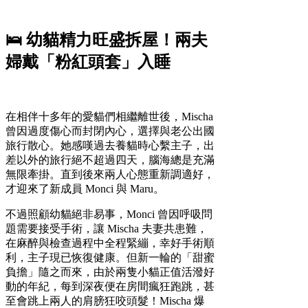
🛌 幼貓精力旺盛拆屋！兩夫
婦戴「粉紅頭套」入睡
在相伴十多年的愛貓們相繼離世後，Mischa
曾因過度傷心而封閉內心，選擇與老公出國
旅行散心。她感嘆過去養貓時心繫主子，出
差以外的旅行絕不超過四天，腦海總是充滿
無限牽掛。直到後來兩人心態重新調適好，
才迎來了新成員 Monci 與 Maru。
不過照顧幼貓絕非易事，Monci 曾因呼吸問
題需要接受手術，讓 Mischa 夫妻共患難，
在麻醉與檢查過程中全程緊繃，幸好手術順
利，主子現已恢復健康。但新一輪的「甜蜜
負擔」隨之而來，由於兩隻小貓正值活潑好
動的年紀，每到深夜便在房間瘋狂跑跳，甚
至會跳上兩人的肩膀狂咬頭髮！Mischa 爆