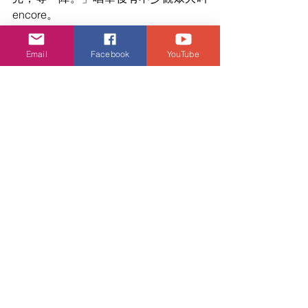
encore。
事後灘叔大談相隔12年再開個人騷感
Email
Facebook
YouTube
受，他表示：「因為呢個騷加咗好多個
人嘢，初時都擔心觀眾會有乜反應，但
見佢哋好好反應，又拍晒手，應該笑嘅
都笑晒，令我好感動、好滿足 。」灘叔
又指這個騷有些感觸位，講述他人生的
高高低低，故在台上一時感觸哽咽。
娛樂頭條