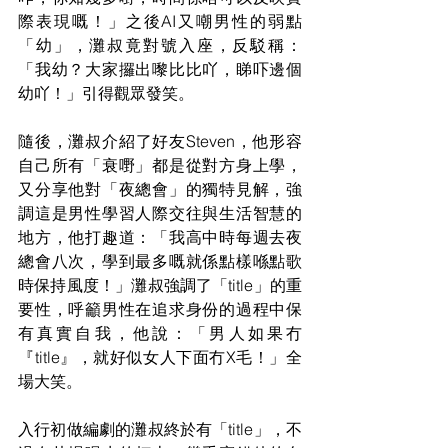
際表現嘅！」之後AI又嘲男性的弱點
「幼」，灘叔竟對號入座，反駁稱：
「我幼？大家攞出嚟比比吖，睇吓邊個
幼吖！」引得觀眾發笑。
隨後，灘叔介紹了好友Steven，他形容
自己所有「衰嘢」都是從對方身上學，
又分享他對「夜總會」的獨特見解，強
調這是男性學習人際交往與生活智慧的
地方，他打趣道：「我高中時每週去夜
總會八次，學到最多嘅就係點樣喺點歌
時保持風度！」灘叔強調了「title」的重
要性，呼籲男性在追求身份的過程中保
有真實自我，他說：「男人如果冇
『title』，就好似女人下面冇X毛！」全
場大笑。
入行初做編劇的灘叔終於有「title」，不