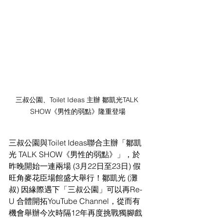
三叔公園、Toilet Ideas 主辦 鄒凱光TALK 
SHOW《男性的弱點》隆重登場
三叔公園與Toilet Ideas聯合主辦「鄒凱
光 TALK SHOW《男性的弱點》」，於
昨晚開始一連兩場 (3月22日至23日) 假
旺角麥花臣場館盛大舉行！鄒凱光 (灘
叔) 因緣際遇下「三叔公園」可以再Re-
U 合體開拓YouTube Channel，從而有
機會舉辦今次時隔12年再度挑戰獨腳戲