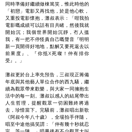
同時準備好繼續做棟篤笑，惟此時他的
「初戀」電影又再找他，於是他心軟，
又重投電影懷抱，灘叔表示：「咁我拍
電影嘅成績可以話有目共睹，然後我就
開始沉；我個世界開始沉靜，冇人搵
我，有一把不停怪責自己嘅聲音『明明
新一頁開得好地地，點解又要死返去以
前果度』、『你抵X死㗎！仲有排你
受』。」
灘叔更於台上率先預告，三叔現正籌備
年底與其他藝人單位合作的西九騷，繼
續為觀眾帶來歡樂，與大家一同擁抱生
活中的每一刻。灘叔以感人的結尾帶出
人生哲理，提醒觀眾一切困難終將過
去，珍惜當下。完騷前，灘叔唱出新歌
《阿叔今年八十歲》，全場拍手伴隨，
唱至中途他搞笑謂：「仲有幾十秒就忍
完，等一陣。」唱畢後有不少觀眾大叫