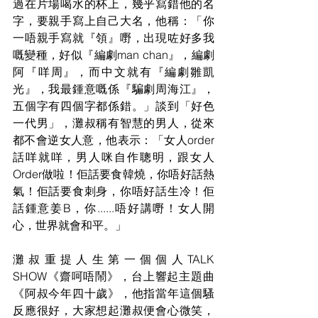
過在片場喝水的杯上，幾乎寫錯他的名
字，要親手寫上自己大名，他稱：「你
一唔親手寫就『領』嘢，出現咗好多我
嘅變種，好似『編劇man chan』，編劇
阿『咩周』，而中文就有『編劇雛凱
光』，我最鍾意嘅係『騙劇周海江』，
五個字有四個字都係錯。」談到「好色
一代男」，灘叔稱有智慧的男人，從來
都不會逆女人意，他表示：「女人order
話咩就咩，男人咪自作聰明，跟女人
Order做啦！佢話要食韓燒，你唔好話熱
氣！佢話要食刺身，你唔好話生冷！佢
話鍾意姜B，你......唔好講嘢！女人開
心，世界就會和平。」
灘叔重提人生第一個個人TALK 
SHOW《齋呵唔鬧》，台上響起主題曲
《阿叔今年四十歲》，他指當年這個騷
反應很好，大家想起灘叔便會心微笑，