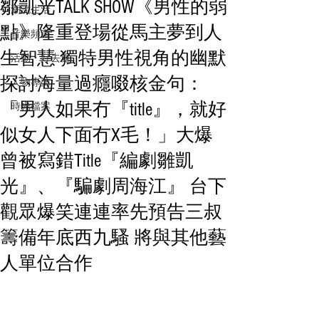
鄒凱光TALK SHOW《男性的弱
潮流生活
點》隆重登場從馬主夢到人
音樂頻道
生智慧 獨特男性視角的幽默
活動・好去處
探討海量過癮啜核金句：
人物專訪
「男人如果冇『title』，就好
時光檔案
似女人下面冇X毛！」大爆
曾被寫錯Title『編劇雛凱
光』、『騙劇周海江』 台下
觀眾爆笑連連率先預告三叔
籌備年底西九騷 將與其他藝
人單位合作