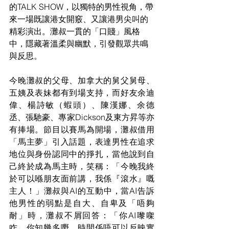
的TALK SHOW，以獨特的男性視角，帶
來一場既讓港女開竅、又讓港男尖叫的
精彩演出。灘叔一貫的「口賤」風格
中，隱藏著溫柔與幽默，引發觀眾共鳴
與反思。
今晚灘叔的父母、加拿大的舅父舅母、
五姨及表妹都有到場支持，而好友余迪
偉、楊詩敏（蝦頭）、陳漢娜、余德
丞、張馳豪、專家Dickson及東方昇等亦
有捧場。節目以賽馬為開場，灘叔借用
「馬主夢」引入話題，表達男性在追求
地位與身份認同中的掙扎，當他說到自
己終於成為馬主時，笑稱：「今晚我終
於可以喺朋友面前講，我係『滾水』嘅
主人！」灘叔與AI的互動中，當AI告訴
他男性的弱點是自大、自卑及「唔夠
耐」時，灘叔不屑回答：「你AI嚟㗎
咋，你知幾多嘢，時間係唔可以反映實