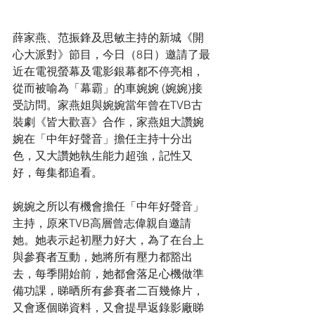
薛家燕、范振鋒及思敏主持的新城《開
心大派對》節目，今日（8日）邀請了最
近在電視螢幕及電影銀幕都不停亮相，
從而被喻為「幕霸」的車婉婉 (婉婉)接
受訪問。家燕姐與婉婉當年曾在TVB古
裝劇《皆大歡喜》合作，家燕姐大讚婉
婉在「中年好聲音」擔任主持十分出
色，又大讚她執生能力超強，記性又
好，每集都追看。
婉婉之所以有機會擔任「中年好聲音」
主持，原來TVB高層曾志偉親自邀請
她。她表示起初壓力好大，為了在台上
與參賽者互動，她將所有壓力都豁出
去，每季開始前，她都會落足心機做準
備功課，睇晒所有參賽者二百幾條片，
又會逐個睇資料，又會提早返錄影廠睇