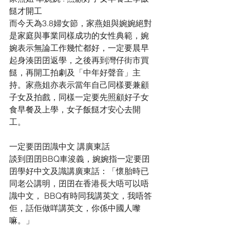
餸才開工
而今天為3.8婦女節，家燕姐與婉婉絕對
是家庭與事業同樣成功的女性典範，婉
婉表示無論工作幾忙都好，一定要晨早
起身湊囝囝返學，之後再到灣仔街市買
餸，再開工拍劇及「中年好聲音」主
持。家燕姐亦表示當年自己同樣要兼顧
子女及拍戲，同樣一定要先照顧好子女
食早餐及上學，女子飯餸才安心去開
工。
一定要囝囝識中文 講廣東話
談到囝囝BBQ車浚義，婉婉指一定要囝
囝學好中文及識講廣東話：「懷胎時已
同老公講明，囝囝在香港長大唔可以唔
識中文， BBQ有時同我講英文，我唔答
佢，話佢做咩講英文，你係中國人嚟
嘛。」