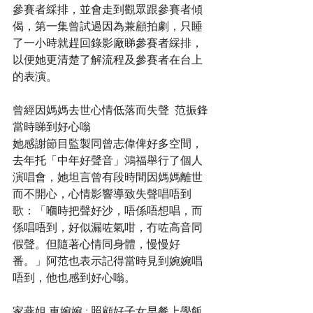
參賽者綵排，並會走到觀眾跟參賽者傾
偈，第一集曾試過因為兼顧拍劇，只睡
了一小時就趕回錄影廠睇參賽者綵排，
以便她更清楚了解流程及參賽者在台上
的表演。
曾經因媽媽去世心情低落而失聲  范振鋒
當時睇到好心嗡
她感謝節目監製同曾志偉俾好多空間，
去年托「中年好聲音」鴻福舉行了個人
演唱會，她坦言曾有段時間因媽媽離世
而不開心，心情影響導致失聲唱唔到
歌：「嗰時把聲好沙，唔係唔想唱，而
係唱唔到，好似漏咗氣咁，冇咗高音同
假聲。但隨著心情同身體，慢慢好
番。」阿范也表示記得當時見到婉婉唱
唔到，他也感到好心嗡。
家燕姐 車婉婉 : 照顧好子女早餐上學飯