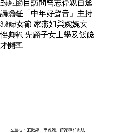
對》節目訪問曾志偉親自邀
潮流生活
請擔任「中年好聲音」主持
音樂頻道
3.8婦女節 家燕姐與婉婉女
活動・好去處
性典範 先顧子女上學及飯餸
人物專訪
才開工
時光檔案
左至右：范振鋒、車婉婉、薛家燕和思敏