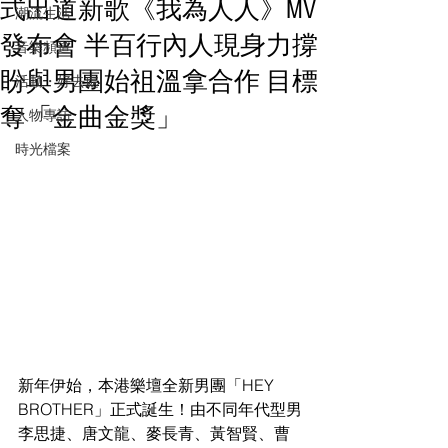
式出道新歌《我為人人》MV
潮流生活
發布會 半百行內人現身力撐
音樂頻道
盼與男團始祖溫拿合作 目標
活動・好去處
奪「金曲金獎」
人物專訪
時光檔案
新年伊始，本港樂壇全新男團「HEY 
BROTHER」正式誕生！由不同年代型男
李思捷、唐文龍、麥長青、黃智賢、曹