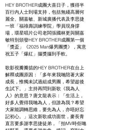
HEY BROTHER成團大喜日子，獲得半
百行內人士到場支持，包括無綫高層何
麗全、關嘉敏、新城廣播代表及李思捷
一班「福祿壽訓練學院」學員現身撐
場，環星唱片公司老闆張國林更與關嘉
敏特別頒發HEY BROTHER成團第一個
「獎盃」《2025 Man爆男團獎》，寓意
祝五子「爆紅」攞獎攞到手軟。
歌影視瓣瓣掂的HEY BROTHER在台上
解釋成團原因：「多年來我哋陪著大家
成長，惟獨未試過組成男團，希望趁後
生試下。」主持再問到新歌《我為人
人》的意思？唐文龍表示：「生活上，
好多人覺得我哋為人，但誰為我？希望
大家能調轉思維，要先為人，亦唔好忘
記初心。」這次新歌成功面世，麥長青
直言要多謝李思捷徒弟，「拍MV時佢哋