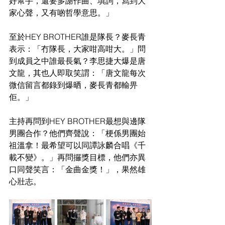
好幫手，還要多謝作曲、填詞，寫到大
家心聲，又有啲哲學意思。」
至於HEY BROTHER誰是隊長？麥長青
表示：「冇隊長，大家咁高咁大。」問
到成員之中誰最長氣？李思捷大爆是唐
文龍，其也人即取笑謂：「唐文龍每次
微信留言都錄到爆晒，麥長青都輸畀
佢。」
主持再問到HEY BROTHER最想與邊隊
男團合作？他們齊聲說：「梗係男團始
祖溫拿！最希望可以同譚詠麟合唱《千
載不變》。」再問攞獎目標，他們亦異
口同聲笑言：「金曲金獎！」，果然雄
心壯志。