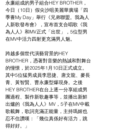
永廉組成的男子組合HEY BROTHER，
今日（10日）假尖沙咀美麗華廣場「四
季薈My Day」舉行《兄弟聯盟。我為人
人新歌發布會》，宣布首支合唱歌《我
為人人》和MV正式「出世」，5位型男
在MV中活力四射更充滿男人魅。
跨越多個世代演藝背景的HEY 
BROTHER，憑著對音樂的熱誠和對舞台
的憧憬，於2025年1月10日正式成立。
其中5位猛男成員李思捷、唐文龍、麥長
青、黃智賢、曹永廉型爆現身。之後
HEY BROTHER在台上逐一分享組成男
團過程、製作新歌趣事等，並播出新鮮
出爐的《我為人人》MV，5子在MV中載
歌載舞，歌詞充滿正能量，主持瑪姬也
忍不住讚嘆：「幾位真係好有活力，跳
得好好。」