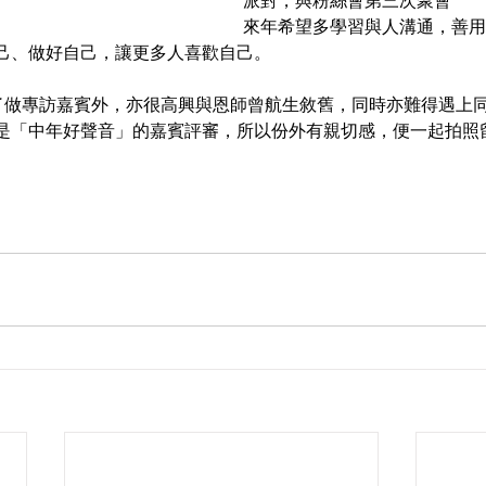
派對，與粉絲會第三次聚會
來年希望多學習與人溝通，善用
己、做好自己，讓更多人喜歡自己。
y除了做專訪嘉賓外，亦很高興與恩師曾航生敘舊，同時亦難得遇上
是「中年好聲音」的嘉賓評審，所以份外有親切感，便一起拍照