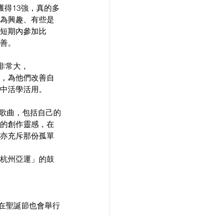
獲得13強，真的多
為興趣、有些是
短期內參加比
善。
非常大，
，為他們改善自
中活學活用。
首歌曲，包括自己的
的創作靈感，在
亦充斥那份孤單
杭州亞運」的鼓
，在聖誕節也會舉行