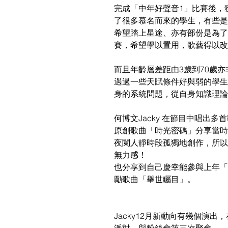
完成「中年好聲音1」比賽後，
了很多慕名而來的學生，有些是
希望踏上星途、亦有部份是為了
賽，希望學以置用，歌藝得以改
而且年齡層差距由3歲到70歲亦
遇過一些天賦條件好與弱的學生
身的系統問題，從自身知識理論
何博文Jacky 在節目中唱出多
原創歌曲「時光密碼」分享當時
夜闌人靜時段孤獨地創作，所以
無力感！
也分享到自己慶幸能參與上年「
勵歌曲「舉世矚目」。
Jacky12月新動向有幾個演出