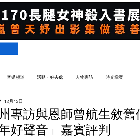
們
音樂頻道
活動・好去處
人物專訪
時光檔案
4年12月13日
州專訪與恩師曾航生敘舊
年好聲音」嘉賓評判