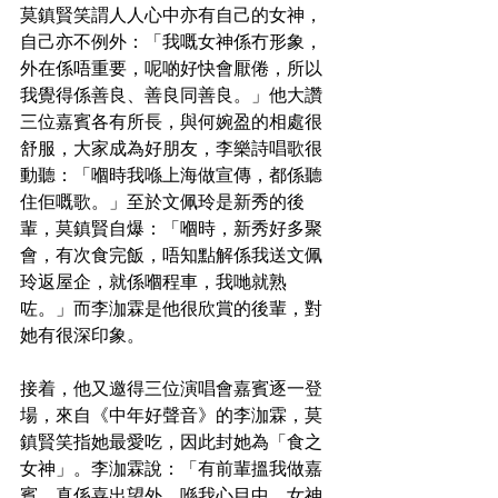
莫鎮賢笑謂人人心中亦有自己的女神，
自己亦不例外：「我嘅女神係冇形象，
外在係唔重要，呢啲好快會厭倦，所以
我覺得係善良、善良同善良。」他大讚
三位嘉賓各有所長，與何婉盈的相處很
舒服，大家成為好朋友，李樂詩唱歌很
動聽：「嗰時我喺上海做宣傳，都係聽
住佢嘅歌。」至於文佩玲是新秀的後
輩，莫鎮賢自爆：「嗰時，新秀好多聚
會，有次食完飯，唔知點解係我送文佩
玲返屋企，就係嗰程車，我哋就熟
咗。」而李泇霖是他很欣賞的後輩，對
她有很深印象。
接着，他又邀得三位演唱會嘉賓逐一登
場，來自《中年好聲音》的李泇霖，莫
鎮賢笑指她最愛吃，因此封她為「食之
女神」。李泇霖說：「有前輩搵我做嘉
賓，真係喜出望外。喺我心目中，女神