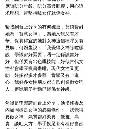
應該唔分年齡、唔分高矮肥瘦，用心追
求理想、肯堅持嘅女仔就係女神。」
緊接到台上分享的有何婉盈，莫鎮賢封
她為「智慧女神」，讚她又靚又有才
華。保養得宜的她對女神這個稱呼另有
見解，何婉盈說：「我覺得女神除咗樣
靚，學識都好緊要，唔一定係讀書好
好，但係要有出色嘅技能，好似古代女
性都會學琴棋書畫咁。現代女性又更
叻，好多都多才多藝，肯學又有上進
心，我好多女性朋友都自己創業做女強
人，佢哋嗰份幹勁已經係女神級。」
然後是李樂詩到台上分享，她指修養及
內涵同樣是女神的必備條件：「我覺得
要做女神，氣質都好緊要，優雅、高
貴，談吐大方，舉手投足都有種好自然