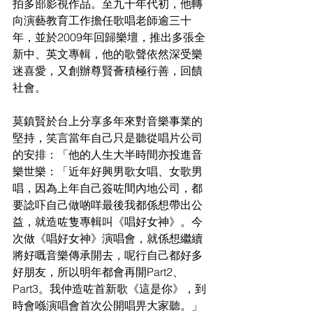
拍多部影視作品。至九十年代初，他轉
向演藝教育工作擔任歌唱老師逾三十
年，並於2009年回歸樂壇，推出多張全
新中、英文專輯，他的歌聲依然深受樂
迷喜愛，又創辦尊賢薈積極行善，回饋
社會。
莫鎮賢於台上分享多年來對音樂事業的
堅持，笑言當年自己只是聽從唱片公司
的安排：「他的人生大半時間亦投進音
樂世樂：「近年好興男歌女唱、女歌男
唱，因為上年自己簽咗間內地公司，都
要諗吓自己做啲咩最後我都係想帶出公
益，就造咗隻專輯叫《唱好女神》。今
次做《唱好女神》演唱會，就係想繼續
將好嘅音樂傳承開去，呢行自己都好多
好朋友，所以明年都會再開Part2、
Part3。我仲造咗首新歌《這是你》，到
時會喺演唱會首次公開唱畀大家聽。」