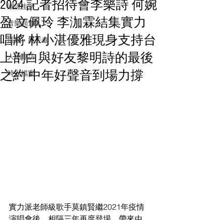
2024 記者招待會李樂詩 何婉
潮流生活
盈 文佩玲 李泇霖結集實力
音樂頻道
唱將 林小湛優雅現身支持台
活動・好去處
上剖白與好友黎明詩的最後
人物專訪
之約 中年好聲音到場力撐
時光檔案
實力派老師級歌手莫鎮賢繼2021年疫情
演唱會後，相隔三年再度登場，帶來由