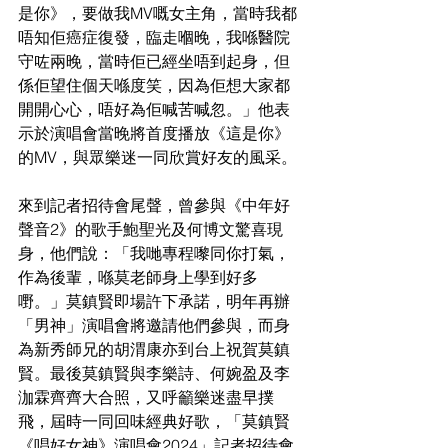
是你》，要做我MV嘅女主角，當時我都
唔知佢癌症復發，臨走嗰晚，我喺醫院
守咗兩晚，當時佢已經坐唔到起身，但
係佢望住個天喺度笑，因為佢想大家都
開開心心，唔好為佢喊苦喊忽。」他表
示於演唱會當晚將首度播放《這是你》
的MV，與眾樂迷一同欣賞好友的風采。
來到記者招待會尾聲，曾參與《中年好
聲音2》的歌手鮑聖光及何博文驚喜現
身，他們說：「我哋專程嚟同你打氣，
作為後輩，喺莫老師身上學到好多
嘢。」莫鎮賢即場許下承諾，明年再辦
「男神」演唱會將邀請他們參與，而身
為新秀師兄的胡渭康亦到台上祝賀莫鎮
賢。最後莫鎮賢與李樂詩、何婉盈及李
泇霖齊齊大合照，又呼籲樂迷盡早撲
飛，屆時一同回味經典好歌，「莫鎮賢
《唱好女神》演唱會2024」記者招待會