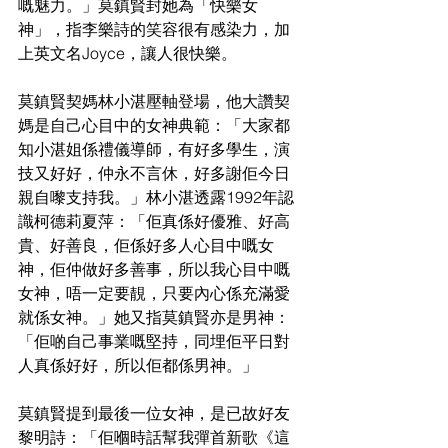
嘅魅力。」莫鎮賢封她為「快樂女
神」，指李樂詩的笑容很有感染力，加
上英文名Joyce，讓人很快樂。
莫鎮賢契媽林小湛壓軸登場，他大讚契
媽是自己心目中的女神典範：「大家都
知小湛姐係禮儀導師，有好多學生，演
技又好好，仲永不言休，好多謝佢今日
親自嚟支持我。」林小湛透露1992年認
識柯德莉夏萍：「佢真係好優雅、好高
貴、好善良，佢係好多人心目中嘅女
神，佢仲做好多善事，所以我心目中嘅
女神，唔一定要靚，只要內心係充滿愛
就係女神。」她又指莫鎮賢亦是男神：
「佢啲自己事業嘅堅持，同埋佢平日對
人真係好好，所以佢都係男神。」
莫鎮賢提到最後一位女神，是已故好友
黎明詩：「佢嗰時話幫我彈首新歌《這