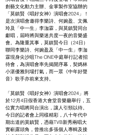
創藝文化動力主辦、金掌製作室協辦的
「莫鎮賢《唱好女神》演唱會2024」！
是次演唱會邀得李樂詩、何婉盈、文佩
玲及「中一生」李泇霖，與莫鎮賢同台
獻唱，屆時將與樂迷共度一夜的音樂盛
會。為隆重其事，莫鎮賢今日（24日）
聯同李樂詩、何婉盈及「中一生」李泇
霖現身尖沙咀The ONE中庭舉行記者招
待會，為演唱會率先揭開序幕，契媽林
小湛優雅到場打氣，而一眾《中年好聲
音》歌手亦前來支持。
「莫鎮賢《唱好女神》演唱會2024」將
於12月4日假香港大會堂音樂廳舉行，五
位實力唱將同台演出，讓人引頸以待。
今日的記者會上同樣精彩，八十年代中
期出道的莫鎮賢，憑藉TVB新秀兩唱大
實嶄露頭角，曾推出多張個人專輯及接