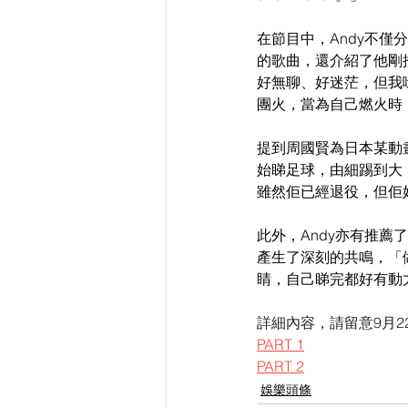
在節目中，Andy不僅分
的歌曲，還介紹了他剛
好無聊、好迷茫，但我
團火，當為自己燃火時
提到周國賢為日本某動
始睇足球，由細踢到大
雖然佢已經退役，但佢
此外，Andy亦有推薦
產生了深刻的共鳴，「
睛，自己睇完都好有動力
詳細內容，請留意9月2
PART 1
PART 2
娛樂頭條