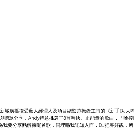
）到新城廣播接受藝人經理人及項目總監范振鋒主持的《新手DJ大
與聽眾分享，Andy特意挑選了8首輕快、正能量的歌曲，「喺
為我要分享點解揀呢首歌，同埋喺我認知入面，DJ把聲好靚，所