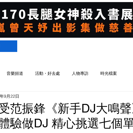
們
音樂頻道
活動・好去處
人物專訪
時光檔案
4年9月22日
受范振鋒《新手DJ大鳴聲
體驗做DJ 精心挑選七個