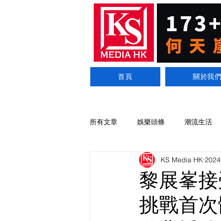
首頁
關於我
所有文章
娛樂頭條
潮流生活
KS Media HK
202
黎展峯接
挑戰首次