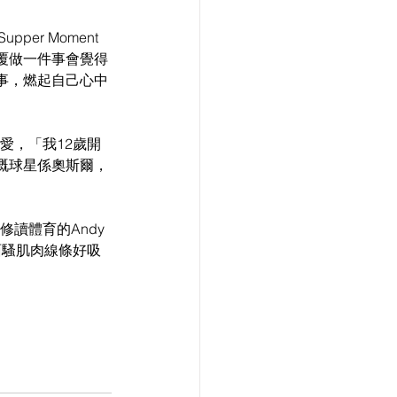
er Moment
覆做一件事會覺得
事，燃起自己心中
愛，「我12歲開
嘅球星係奧斯爾，
讀體育的Andy
面騷肌肉線條好吸