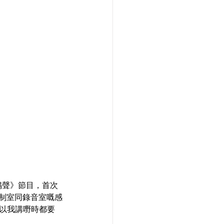
鳴聲》節目，首次
控制室同錄音室嘅感
以我講嘢時都要