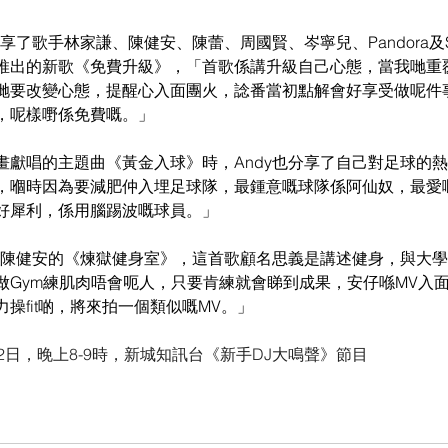
享了歌手林家謙、陳健安、陳蕾、周國賢、岑寧兒、Pandora及Supp
推出的新歌《免費升級》，「首歌係講升級自己心態，當我哋重
哋要改變心態，提醒心入面團火，諗番當初點解會好享受做呢件
，呢樣嘢係免費嘅。」
畫獻唱的主題曲《黃金入球》時，Andy也分享了自己對足球的熱
，嗰時因為要減肥仲入埋足球隊，最鍾意嘅球隊係阿仙奴，最愛
好犀利，係用腦踢波嘅球員。」
了陳健安的《煉獄健身室》，這首歌顧名思義是講述健身，與大學修
做Gym練肌肉唔會呃人，只要肯練就會睇到成果，安仔喺MV入
操fit啲，將來拍一個類似嘅MV。」
2日，晚上8-9時，新城知訊台《新手DJ大鳴聲》節目