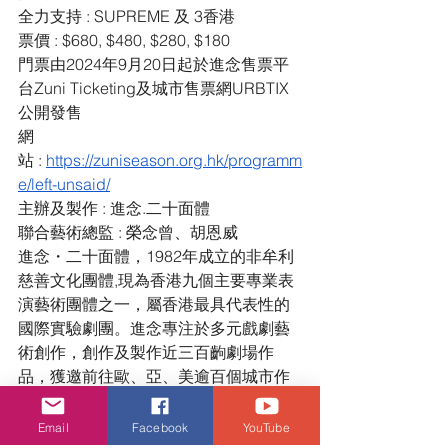
全力支持 : SUPREME 及 3香港
票價 : $680, $480, $280, $180
門票由2024年9月20日起於進念售票平
台Zuni Ticketing及城市售票網URBTIX
公開發售
網
站 : 
https://zuniseason.org.hk/programm
e/left-unsaid/
主辦及製作 : 進念.二十面體
聯合藝術總監 : 榮念曾、胡恩威
進念・二十面體，1982年成立的非牟利
慈善文化團體,現為香港九個主要專業表
演藝術團體之一，屬香港最具代表性的
國際實驗劇團。進念專注於多元戲劇藝
術創作，創作及製作近三百齣劇場作
品，獲邀前往歐、亞、美逾百個城市作
演出及交流。進念多年來一直致力拓展
香港文化藝術新領域，積極推動國際文
Email
Facebook
YouTube