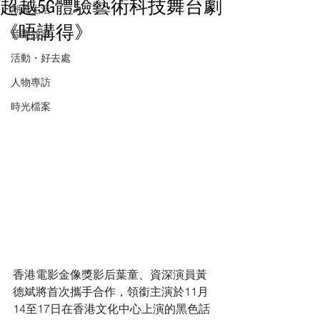
超越5G體驗藝術科技舞台劇
潮流生活
《唔講得》
音樂頻道
活動・好去處
人物專訪
時光檔案
香港電影金像獎影后葉童、資深演員黃
德斌將首次攜手合作，領銜主演於11月
14至17日在香港文化中心上演的黑色話