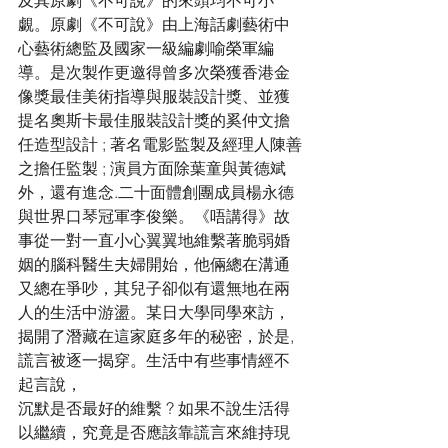
及其原劇《不可說》的來頭均不可小
覷。原劇《不可說》由上海話劇藝術中
心藝術總監及國家一級編劇喻榮軍編
導。是次製作更邀得曾多次榮獲香港金
像獎最佳美術指導與服裝設計獎、並獲
提名奧斯卡最佳服裝設計獎的奚仲文擔
任造型設計 ; 著名電影監製及經理人陳善
之擔任監製 ; 演員方面除葉童與黃德斌
外，還有進念.二十面體創團成員楊永德
與世界口琴冠軍李俊樂。《唔講得》故
事從一對一直小心翼翼地維繫著脆弱婚
姻的腦科醫生夫婦開始，他倆總在溝通
又總在爭吵，其兒子卻似有還無地在兩
人的生活中游盪。某日大學同學來訪，
揭開了潛藏在這家庭多年的秘密，於是,
謊言被逐一揭穿。生活中有些事情經不
起言說，
沉默是否最好的維繫 ? 如果不說生活得
以繼續，究竟是否應該靠謊言來維持現