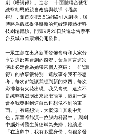
劇《唔講得》。進念.二十面體聯合藝術
總監胡恩威親自改編與執導《唔講
得》，並首次把5.5G網絡引入劇場，屆
時將為觀眾提供嶄新的無縫連接藝術科
技劇場體驗。門票9月20日於進念售票平
台及城市售票網公開發售。
一眾主創在出席新聞發佈會時和大家分
享對這部舞台劇的感覺，葉童直言這次
演出必定會為她帶來個人突破 :「《唔講
得》的故事很特別，這故事令我不停思
考，每次都能讓我想到新的東西，每次
彩排都有火花出現。我又會想，這次不
是純粹將戲演出來那麼簡單，這劇一定
會令我發掘到連自己也想像不到的東
西。」有這想法，大概源自其劇中角
色，葉童將飾演一位腦內科醫生， 與劇
中腦外科醫生黃德斌為夫婦，她續道 :
「在這劇中，我有多重身份，有很多發