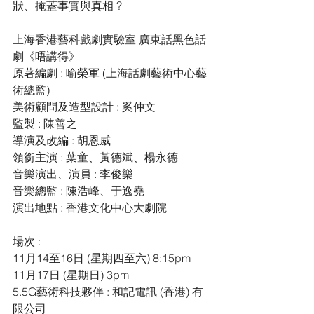
狀、掩蓋事實與真相 ?
上海香港藝科戲劇實驗室 廣東話黑色話
劇《唔講得》
原著編劇 : 喻榮軍 (上海話劇藝術中心藝
術總監)
美術顧問及造型設計 : 奚仲文
監製 : 陳善之
導演及改編 : 胡恩威
領銜主演 : 葉童、黃德斌、楊永德
音樂演出、演員 : 李俊樂
音樂總監 : 陳浩峰、于逸堯
演出地點 : 香港文化中心大劇院
場次 :
11月14至16日 (星期四至六) 8:15pm
11月17日 (星期日) 3pm
5.5G藝術科技夥伴 : 和記電訊 (香港) 有
限公司