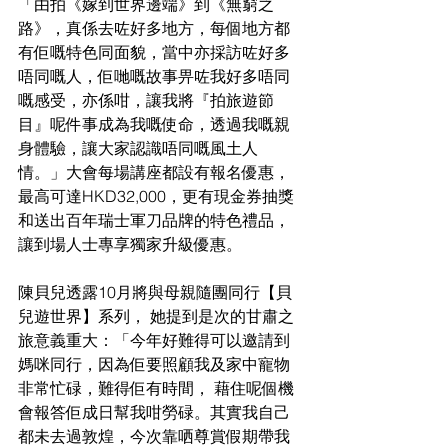
「由拍《嫁到世界邊端》到《無窮之
路》，真係去咗好多地方，每個地方都
有佢嘅特色同面貌，當中亦採訪咗好多
唔同嘅人，佢哋嘅故事畀咗我好多唔同
嘅感受，亦係咁，讓我將『拍旅遊節
目』呢件事成為我嘅使命，透過我嘅親
身體驗，讓大家認識唔同嘅風土人
情。」大會每場講座都設有報名優惠，
最高可達HKD32,000，更有現金券抽獎
和送出百年瑞士軍刀品牌的特色禮品，
讓到場人士專享獨家升級優惠。
陳貝兒透露10月將與母親隨團同行【貝
兒遊世界】系列， 她提到是次的甘肅之
旅意義重大：「今年好難得可以邀請到
媽咪同行，因為佢要照顧我及家中寵物
非常忙碌，難得佢有時間， 藉住呢個機
會報答佢成日幫我咁勞碌。其實我自己
都未去過敦煌，今次靠哂尊賞假期帶我