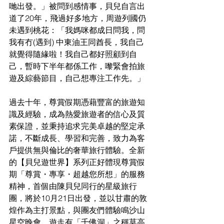
哋出發。」被問到感情事，貝兒自言出
道了20年，飛過好多地方，周遊列國仍
未遇到桃花：「我媽咪都成日問我，問
我有冇(遇到) 中東油王同酋長，我自己
就覺得隨緣啦！我自己都好照顧到自
己，暫時下半年都係工作，嚟緊會拍旅
遊及綜藝節目，自己想專注工作先。」
過去十年，尊賞假期憑藉豐富的旅遊知
識及經驗，成為熱愛旅遊者的信心及質
素保證，並秉持追求完美卓越的堅定承
諾，不斷成長、學習和完善，致力為客
戶提供無與倫比的奢華旅行體驗。全新
的【貝兒遊世界】系列正好體現尊賞假
期「尊賞・專享・超越您所想」的服務
精神，首個由陳貝兒同行的星級旅行
團，將於10月21日出發，並以甘肅的敦
煌作為主打景點，與團友們體驗鳴沙山
星空晚會、遊走有「千佛洞」之稱莫高