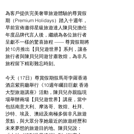
為客戶提供完美奢華旅遊體驗的尊賞假
期（Premium Holidays）踏入十週年，
早前宣佈邀得星級旅遊達人陳貝兒擔任
年度品牌代言人後，繼續為各位旅行者
呈獻不一樣的驚喜旅程 —— 尊賞假期將
於10月推出【貝兒遊世界】系列，讓各
旅行者與陳貝兒同遊甘肅敦煌，為非凡
旅程留下精彩難忘時刻。
今天（17日）尊賞假期假馬哥孛羅香港
酒店紫荊廳舉行《10週年矚目巨獻 香港
大型旅遊講座》活動，陳貝兒亦親臨現
場舉辦兩場【貝兒遊世界】講座，當中
包括南意大利、摩洛哥、敦煌、杜拜、
沙特、埃及、澳紐及南極多個非凡旅遊
景點，與大眾分享她最近的旅遊經歷和
未來夢想的旅遊目的地。陳貝兒說：