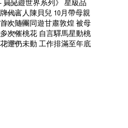
- 貝兒遊世界系列》 星級品
潮流生活
牌代言人陳貝兒 10月帶母親
音樂頻道
首次隨團同遊甘肅敦煌 被母
活動・好去處
多次催桃花 自言驛馬星動桃
人物專訪
花運仍未動 工作排滿至年底
時光檔案