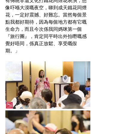
有傳統非遺文化打鐵花同煙花表演，想
像吓喺大漠嘅夜空，睇到成天鐵花同煙
花，一定好震撼、好難忘。當然每個景
點我都好期待，因為每個地方都有它嘅
生命力，而且今次係我同媽咪第一個
『旅行團』，肯定同平時出外拍嘢嘅感
覺好唔同，係真正放鬆、享受嘅假
期。」