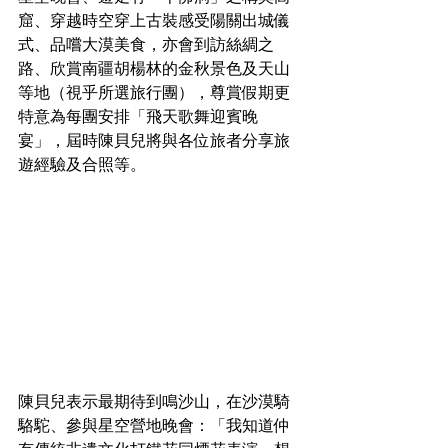
窟、穿越時空穿上古裝感受陽關出城儀
式、品嚐大漠美食，亦會到訪絲綢之
路、欣賞南疆胡楊林的金秋景色及天山
等地（視乎所選旅行團），尊賞假期更
特意為每團安排「飛天歌舞迎賓晚
宴」，屆時陳貝兒將與各位旅者分享旅
遊經驗及合照等。
陳貝兒表示最期待到鳴沙山，在沙漠騎
駱駝、參與星空營地晚會：「我知道仲