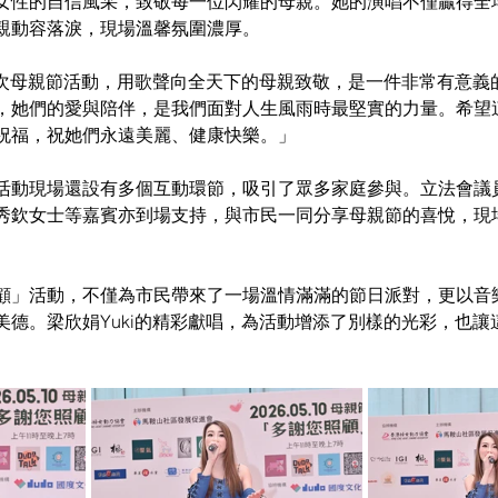
女性的自信風采，致敬每一位閃耀的母親。她的演唱不僅贏得全
親動容落淚，現場溫馨氛圍濃厚。
與本次母親節活動，用歌聲向全天下的母親致敬，是一件非常有意義
，她們的愛與陪伴，是我們面對人生風雨時最堅實的力量。希望
祝福，祝她們永遠美麗、健康快樂。」
活動現場還設有多個互動環節，吸引了眾多家庭參與。立法會議
秀欽女士等嘉賓亦到場支持，與市民一同分享母親節的喜悅，現
顧」活動，不僅為市民帶來了一場溫情滿滿的節日派對，更以音
美德。梁欣娟Yuki的精彩獻唱，為活動增添了別樣的光彩，也讓