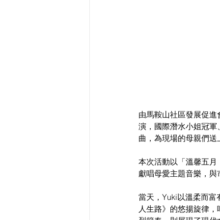
由馬鞍山社區發展促進
演，國際潛水小姐冠軍
曲，為現場的母親們送
本次活動以「溫馨五月，
獻唱母愛主題音樂，與
當天，Yuki以溫柔
人生路》的悠揚旋律，