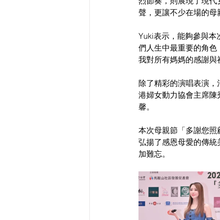
烈節奏，則展現了現代
聲，更讓不少在場的母
Yuki表示，能夠參
們人生中最重要的角色
我對所有媽媽的感謝與
除了精彩的演唱表演，
港婦女動力協會主席陳
馨。
本次母親節「多謝您照
弘揚了感恩母愛的傳統
加難忘。