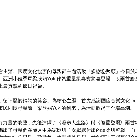
會主辦、國度文化協辦的母親節主題活動「多謝您照顧」今日於
、亞洲小姐季軍梁欣娟Yuki作為重量級嘉賓驚喜登場，以兩首膾
上最真摯的節日祝福。
留下屬於媽媽的笑容」為核心主題，首先感謝國度音樂文化DuDo
市民同慶母親節。梁欣娟Yuki的到來，為活動掀起了全場高潮。
而富有力量的歌聲，先後演繹了《漫步人生路》與《隆重登場》兩首
唱出了母親們在歲月中為家庭與子女默默付出的溫柔與堅韌；而