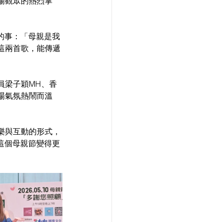
場觀眾的熱烈掌
的事：「母親是我
這兩首歌，能傳遞
員梁子穎MH、香
場氣氛熱鬧而溫
樂與互動的形式，
這個母親節變得更