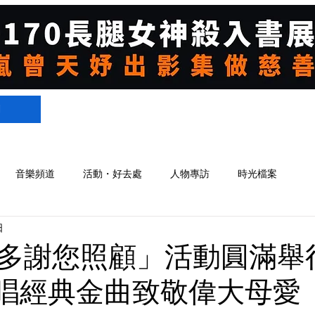
們
音樂頻道
活動・好去處
人物專訪
時光檔案
日
多謝您照顧」活動圓滿舉
i獻唱經典金曲致敬偉大母愛