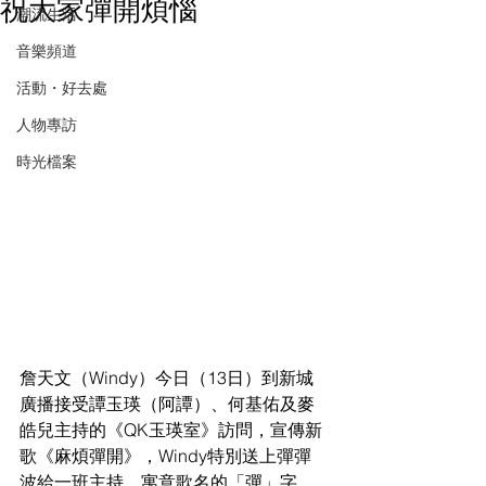
祝大家彈開煩惱
潮流生活
音樂頻道
活動・好去處
人物專訪
時光檔案
詹天文（Windy）今日（13日）到新城
廣播接受譚玉瑛（阿譚）、何基佑及麥
皓兒主持的《QK玉瑛室》訪問，宣傳新
歌《麻煩彈開》，Windy特別送上彈彈
波給一班主持，寓意歌名的「彈」字，