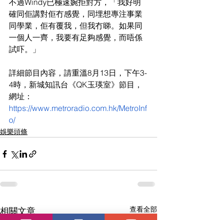
不過Windy已極速婉拒對方，「我好明
確同佢講對佢冇感覺，同埋想專注事業
同學業，佢有覆我，但我冇睇。如果同
一個人一齊，我要有足夠感覺，而唔係
試吓。」
詳細節目內容，請重溫8月13日，下午3-
4時，新城知訊台《QK玉瑛室》節目，
網址：
https://www.metroradio.com.hk/MetroInf
o/
娛樂頭條
查看全部
相關文章