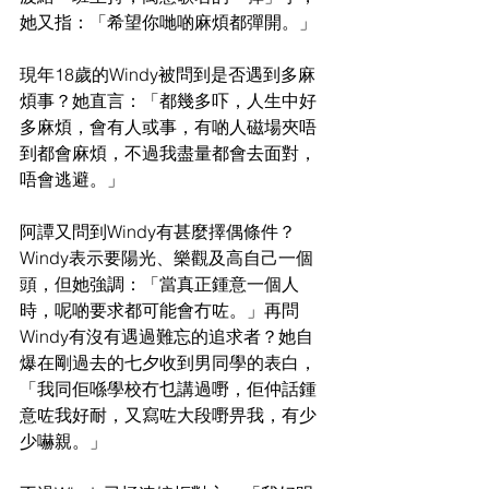
她又指：「希望你哋啲麻煩都彈開。」
現年18歲的Windy被問到是否遇到多麻
煩事？她直言：「都幾多吓，人生中好
多麻煩，會有人或事，有啲人磁場夾唔
到都會麻煩，不過我盡量都會去面對，
唔會逃避。」
阿譚又問到Windy有甚麼擇偶條件？
Windy表示要陽光、樂觀及高自己一個
頭，但她強調：「當真正鍾意一個人
時，呢啲要求都可能會冇咗。」再問
Windy有沒有遇過難忘的追求者？她自
爆在剛過去的七夕收到男同學的表白，
「我同佢喺學校冇乜講過嘢，佢仲話鍾
意咗我好耐，又寫咗大段嘢畀我，有少
少嚇親。」