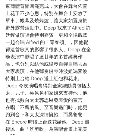
東蒲體育館圓滿完成，大會在舞台佈置
上花了不少心思，特別在舞台上安放了
單車、帳幕及燒烤爐，讓大家如置身於
野外露營活動中。Deep 找來了Alfred 許
廷鏗做演唱會特別嘉賓，更和全場觀眾
一起合唱 Alfred 的「青春頌」，因他覺
得這首歌真的影響了很多人。Deep 在全
晚表演中獻唱了這廿年的多首經典作
品，也分別以結他或鍵琴自彈自唱去為
大家表演，在他彈奏鍵琴時波姐馮素波
特別上台給 Deep 送上紅包和花束。
Deep 今次演唱會得到全家總動員包括太
太、兒子、吳爸爸和家姐來支持他，他
也有找數向太太
郭思琳
發表愛的宣言，
在唱「不羈的風」至音樂過門時，他更
跑到台下和太太深情擁抱，而吳爸爸
在 Encore 時段上台送花給他，Deep 最
後以一曲「洗剪吹」為演唱會畫上完美