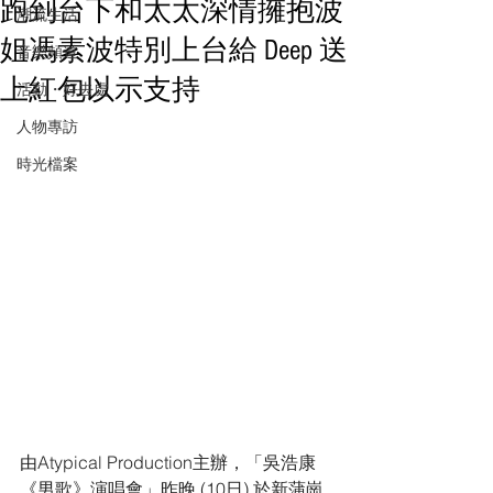
跑到台下和太太深情擁抱波
潮流生活
姐馮素波特別上台給 Deep 送
音樂頻道
上紅包以示支持
活動・好去處
人物專訪
時光檔案
由Atypical Production主辦，「吳浩康
《男歌》演唱會」昨晚 (10日) 於新蒲崗