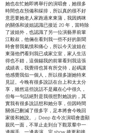
她也在忙她即將舉行的演唱會，她很多
時間也在預備和綵排，所以真的很不好
意思要她老人家跑過來東蒲，我因媽咪
的關係和波姐認識已接近 20 年，當時除
了波姐外，也認識了另一位演藝界前輩
江毅叔，他倆在看到我一些不好的新聞
時會替我氣憤和痛心，所以今天波姐在
東蒲他們看到我已成家立室，家人生活
得也不錯，這個錫我的前輩看到我這張
成績表，我覺得也算有所交待，起碼讓
他感覺我似一個人，所以很多謝她特來
見証。今晚有很多說話在台上和太太分
享，雖然這些說話不是藏在心中很久，
但每一句話絕對是我很想對她說的，其
實我有很多說話想和她分享，但因時間
關係已刪減了很多字，足本將會今晚回
家後和她說。」Deep 在今次演唱會盡顯
親民一面，不單止走到台下觀眾羣中一
邊握手，一邊表演，完 show 後更和接