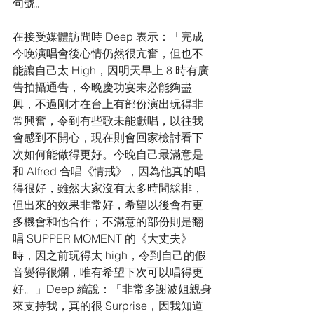
句號。
在接受媒體訪問時 Deep 表示：「完成
今晚演唱會後心情仍然很亢奮，但也不
能讓自己太 High，因明天早上 8 時有廣
告拍攝通告，今晚慶功宴未必能夠盡
興，不過剛才在台上有部份演出玩得非
常興奮，令到有些歌未能獻唱，以往我
會感到不開心，現在則會回家檢討看下
次如何能做得更好。今晚自己最滿意是
和 Alfred 合唱《情戒》，因為他真的唱
得很好，雖然大家沒有太多時間綵排，
但出來的效果非常好，希望以後會有更
多機會和他合作；不滿意的部份則是翻
唱 SUPPER MOMENT 的《大丈夫》
時，因之前玩得太 high，令到自己的假
音變得很爛，唯有希望下次可以唱得更
好。」Deep 續說：「非常多謝波姐親身
來支持我，真的很 Surprise，因我知道