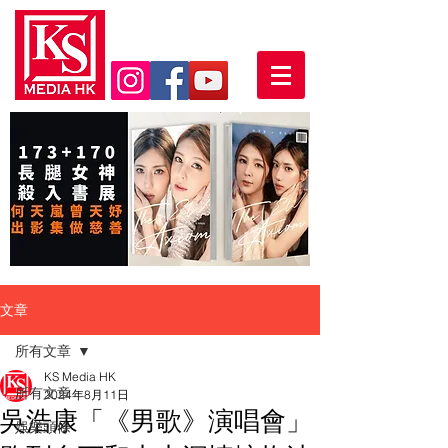
文章
所有文章
KS Media HK
所有文章
2024年8月11日
吳浩康「《男歌》演唱會」
娛樂頭條