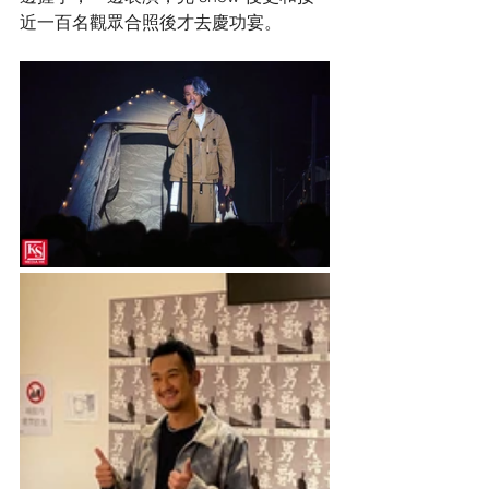
近一百名觀眾合照後才去慶功宴。