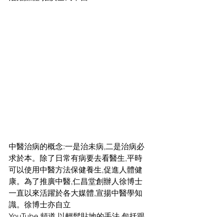
中醫治病的概念:一是治未病,二是治病必
求於本。除了日常有病要去看醫生,平時
可以使用中醫方法保健養生,促進人體健
康。為了推廣中醫,仁昌堂創辦人徐博士
一直以來活躍於各大媒體,宣揚中醫學知
識。徐博士亦自立
YouTube 頻道,以輕鬆貼地的手法,包括跟