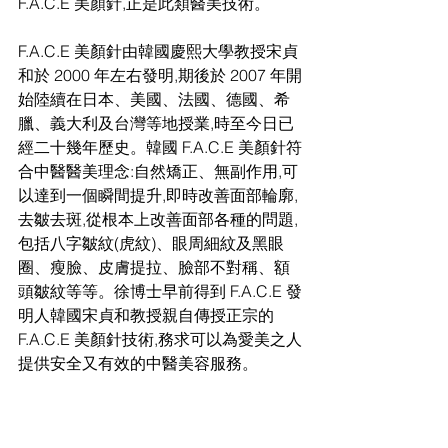
F.A.C.E 美顏針,正是此類醫美技術。
F.A.C.E 美顏針由韓國慶熙大學教授宋貞
和於 2000 年左右發明,期後於 2007 年開
始陸續在日本、美國、法國、德國、希
臘、義大利及台灣等地授業,時至今日已
經二十幾年歷史。韓國 F.A.C.E 美顏針符
合中醫醫美理念:自然矯正、無副作用,可
以達到一個瞬間提升,即時改善面部輪廓,
去皺去斑,從根本上改善面部各種的問題,
包括八字皺紋(虎紋)、眼周細紋及黑眼
圈、瘦臉、皮膚提拉、臉部不對稱、額
頭皺紋等等。徐博士早前得到 F.A.C.E 發
明人韓國宋貞和教授親自傳授正宗的
F.A.C.E 美顏針技術,務求可以為愛美之人
提供安全又有效的中醫美容服務。