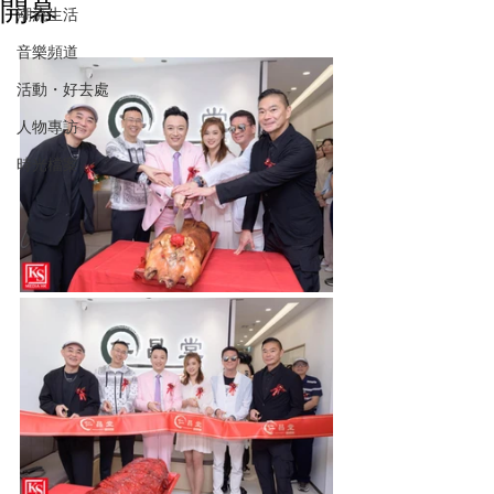
開幕
潮流生活
音樂頻道
活動・好去處
人物專訪
時光檔案