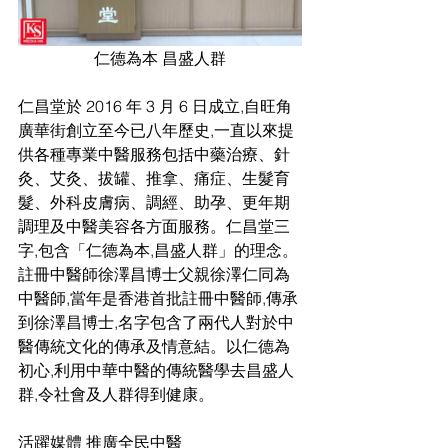
仁德為本 昌盛人群
仁昌堂於 2016 年 3 月 6 日成立,自旺角
廣華街創立至今已八年歷史,一直以來提
供各種專業中醫服務包括中藥治療、針
灸、艾灸、拔罐、推拿、痛症、生髮育
髮、外科皮膚病、調經、助孕、更年期
調理及中醫美容各方面服務。仁昌堂三
字,包含「仁德為本,昌盛人群」的理念。
註冊中醫師徐澤昌博士父親徐澤仁同為
中醫師,當年是香港首批註冊中醫師,傳承
到徐澤昌博士,名字包含了兩代人對於中
醫傳統文化的傳承及情意結。以仁德為
初心,利用中華中醫的傳統醫學去昌盛人
群,令社會及人群得到健康。
活躍媒體 推廣全民中醫