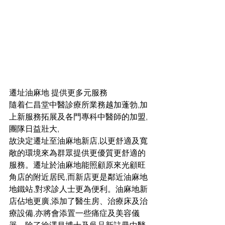
遷址油麻地 提供更多元服務
隨着仁昌堂中醫診療所業務越加蓬勃,加
上新服務拓展及各門專科中醫師的加盟,
團隊日益壯大,
故決定遷址至油麻地新店,以更舒適及寬
敞的環境來為群眾提供更優質更舒適的
服務。遷址於油麻地能照顧原來光顧旺
角店的附近居民,而新店更是鄰近油麻地
地鐵站,對求診人士更為便利。油麻地新
店佔地更廣,添加了醫生房、治療床及治
療設備,亦將會添置一些痛症及美容儀