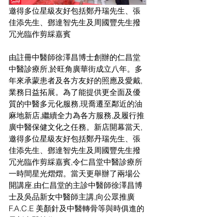
邀得多位星級友好包括鄭丹瑞先生、張
佳添先生、鄧達智先生及周國豐先生撥
冗光臨作剪綵嘉賓
由註冊中醫師徐澤昌博士創辦的仁昌堂
中醫診療所,於旺角廣華街成立八年。多
年來承蒙患者及各方友好的照應及愛戴,
業務日益拓展。為了能提供更全面及優
質的中醫多元化服務,現喬遷至鄰近的油
麻地新店,繼續全力為各方服務,及履行推
廣中醫保健文化之任務。新店開幕當天,
邀得多位星級友好包括鄭丹瑞先生、張
佳添先生、鄧達智先生及周國豐先生撥
冗光臨作剪綵嘉賓,令仁昌堂中醫診療所
一時間星光熠熠。當天更舉辦了兩場公
開講座,由仁昌堂的主診中醫師徐澤昌博
士及吳品新女中醫師主講,向公眾推廣 
F.A.C.E 美顏針及中醫轉骨等與時俱進的