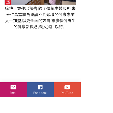
徐博士亦作出預告,除了傳統中醫服務,未
來仁昌堂將會邀請不同領域的健康專業
人士加盟,以更全面的方向,推廣保健養生
的健康新觀念,讓人拭目以待。
一眾《中年好聲音》朋友到場支持!
Email
Facebook
YouTube
仁昌堂中醫診療所
地址:香港油麻地窩打老道 40 號寶翠大
廈地下 4 至 5 號舖(油麻地地鐵站 D 出口