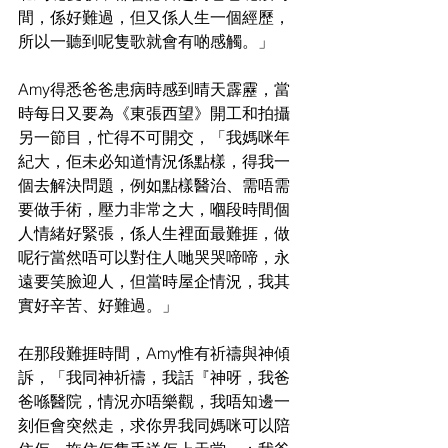
間，係好難過，但又係人生一個經歷，
所以一聽到呢隻歌就會有啲感觸。」
Amy得悉爸爸患病時感到晴天霹靂，當
時每日又要為《東張西望》開工和拍攝
另一節目，忙得不可開交，「我媽咪年
紀大，佢未必知道情況係點樣，得我一
個去解決問題，例如點樣醫治、需唔需
要做手術，壓力非常之大，嗰段時間個
人情緒好緊張，係人生裡面最難捱，做
呢行當然唔可以對住人哋哭哭啼啼，永
遠要笑臉迎人，但當時屋企情況，我其
實好辛苦、好難過。」
在那段難捱時間，Amy惟有祈禱與神傾
訴，「我同神祈禱，我話『神呀，我爸
爸喺醫院，情況亦唔樂觀，我唔知邊一
刻佢會突然走，求你畀我同媽咪可以陪