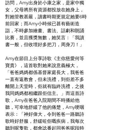
訪問，Amy出身於小康之家，是家中獨
女，父母將所有資源都投放在她身上，
對她管教甚嚴，讀書時期更規定她要6時
前回家；而Amy小時候已甚有藝術造
詣，不時參加繪畫、書法、話劇和朗誦
比賽，並且獲獎無數，她笑言：「我讀
書一般，但收埋好多把刀，周身刀！」
Amy在節目上分享詩歌《主你慈愛何等
寶貴》，這首歌對她來說意義極大，
「爸爸媽媽都係基督家庭長大，我爸爸
一直有返教會，但未洗禮，到佢差不多
離開上天堂時，佢就有臨終洗禮，之後
我同媽媽都相繼跟佢信主。」而這首詩
歌，Amy在爸爸入院期間不時播給他
聽，可幸地舒緩了他的痛楚，Amy哽咽
表示：「神好偉大，令到爸爸一路聽詩
歌時好舒服，舒緩咗佢嘅疾病，我每次
聽到呢隻歌，都會諗番起同爸爸呢段時