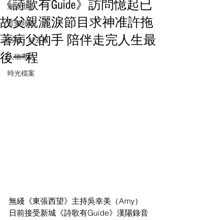
《詩歌有Guide》訪問憶起已
潮流生活
故父親灑淚節目求神准許拖
音樂頻道
著病父的手 陪伴走完人生最
活動・好去處
後一程
人物專訪
時光檔案
無綫《東張西望》主持吳幸美（Amy）
日前接受新城《詩歌有Guide》漢陽錄音