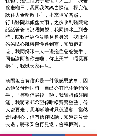
住佢，拖住佢隻手送佢上天堂』；我爸
爸走嗰日，我同我媽媽去探佢，探完佢
諗住去食嘢散吓心，本來陽光普照，一
行出醫院就傾盆大雨，之後收到醫院電
話話爸爸情況唔樂觀，我同媽咪上到去
時，院牧已經企咗喺爸爸身邊，我睇住
爸爸嘅心跳機慢慢跌到零，知道佢走
咗，我同媽咪一人一邊拖住爸爸隻手，
同佢講阿爸你走啦，你上天堂，唔需要
擔心，我哋天家再見。」
漢陽坦言有信仰是一件很感恩的事，因
為他父母離世時，自己亦有拖住他們的
手，「等到佢最後一秒，我覺得係好圓
滿，我將來都希望係咁樣齊齊整整，係
人都要走，我哋喺地球只係過客，當然
會唔開心，但有信仰嘅話，知道走咗會
去邊，將來又會再見返，會釋懷到。」