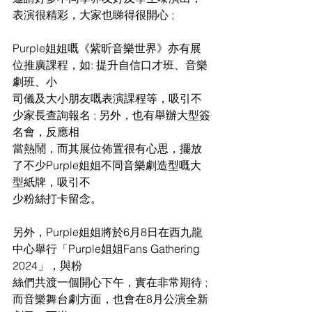
表演很精彩，大家也睇得很開心 ;
Purple姐姐嘅《紫昕音樂世界》亦有展
位推廣課程，如: 提升自信口才班、音樂
劇班、小
司儀及大小朋友嘅表演課程等，吸引不
少家長查詢報名 ; 另外，也有舉辦大型簽
名會，反應相
當熱鬧，而其展位佈置很有心思，擺放
了不少Purple姐姐不同音樂劇造型嘅大
型紙牌，吸引不
少粉絲打卡留念。
另外，Purple姐姐將於6月8日在西九龍
中心舉行「Purple姐姐Fans Gathering 
2024」，與粉
絲們共渡一個開心下午，實在非常期待 ; 
而音樂舞台劇方面，也會在8月公演全新