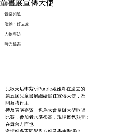
童書展宣傳大使
潮流生活
音樂頻道
活動・好去處
人物專訪
時光檔案
兒歌天后李紫昕Purple姐姐剛在過去的
第五屆兒童書展繼續擔任宣傳大使，為
開幕禮作主
持及表演嘉賓，也為大會舉辦大型歌唱
比賽，參加者水準很高，現場氣氛熱鬧 ; 
在舞台方面也
邀請好多不同學界友好及學生嚟演出，