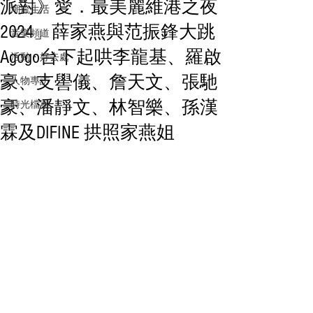
派對》愛．最美麗維港之夜
潮流生活
2024」薛家燕與范振鋒大跳
音樂頻道
Agogo台下起哄李龍基、羅啟
活動・好去處
豪、支嚳儀、詹天文、張馳
人物專訪
豪、潘靜文、林智樂、孫漢
時光檔案
霖及DIFINE 拱照家燕姐