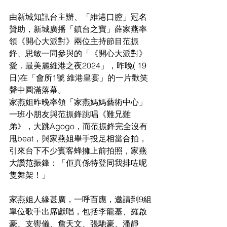
由新城知訊台主辦、「維港口腔」冠名
贊助，新城廣播「鎮台之寶」薛家燕率
領《開心大派對》兩位主持節目范振
鋒、思敏一同參與的「《開心大派對》
愛．最美麗維港之夜2024」，昨晚( 19
日)在「會所1號 維港皇宴」的一片歡笑
聲中圓滿落幕。
家燕姐昨晚率領「家燕媽媽藝術中心」
一班小朋友與范振鋒跳唱《難兄難
弟》，大跳Agogo，而范振鋒完全沒有
甩beat，與家燕姐舉手投足相當合拍，
引來台下不少賓客蜂擁上前拍照，家燕
大讚范振鋒：「佢真係特登同我排咗呢
隻舞架！」
家燕姐人緣甚廣，一呼百應，邀請到9組
單位歌手出席獻唱，包括李龍基、羅啟
豪、支嚳儀、詹天文、張馳豪、潘靜