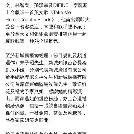
文、林智樂、孫漢霖及DIFINE，李龍基
上台獻唱一首英文歌《Take Me 
Home,Country Roads》，他甫出場即大
受台下賓客歡迎，掌聲和歡呼聲不絕；
至於詹天文和張馳豪則安排舞蹈員一起
載歌載舞，炒熱全場氣氛。
至於新城廣播總經理（節目規劃及頻道
運作）朱子昭先生、新城知訊台台長程
凱欣小姐，分別代表新城廣播有限公司
董事總經理宋文禧先生和新城廣播有限
公司首席營運總監馬浚偉先生，致送鮮
花及禮物予家燕姐，感謝她的精彩演
出。而家燕姐的幾位粉絲，亦上台送禮
物給偶像，包括一張親自繪畫家燕姐和
孫仔的畫、一杖金幣、茶葉及蜜糖等，
氹得家燕姐笑逐顏開。