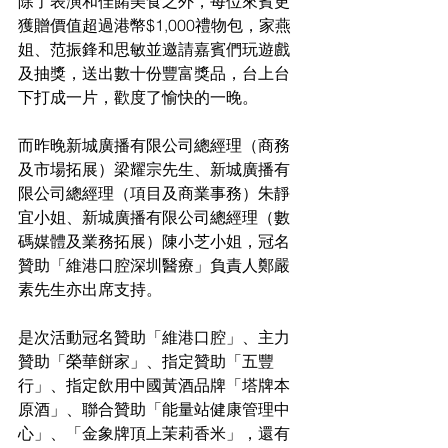
除了表演和佳餚美食之外，每位來賓更
獲贈價值超過港幣$1,000禮物包，家燕
姐、范振鋒和思敏並邀請嘉賓們玩遊戲
及抽獎，送出數十份豐富獎品，台上台
下打成一片，歡度了愉快的一晚。
而昨晚新城廣播有限公司總經理（商務
及市場拓展）梁耀宗先生、新城廣播有
限公司總經理（項目及商業事務）朱靜
宜小姐、新城廣播有限公司總經理（數
碼媒體及業務拓展）陳小芝小姐，冠名
贊助「維港口腔深圳醫療」負責人鄭嚴
素先生亦出席支持。
是次活動冠名贊助「維港口腔」、主力
贊助「榮華餅家」、指定贊助「五豐
行」、指定飲用中國黃酒品牌「塔牌本
原酒」、聯合贊助「能量站健康管理中
心」、「金象牌頂上茉莉香米」，還有