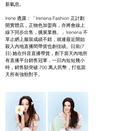
新氣息。
Irene 透露：「Irenena Fashion 正
計劃
開實體店，正物色加盟商，亦將會線上
線下同步出售，擴展業務。」Irenena 
不
單止網上服裝成績不錯，就連最近開始
殺入內地直播間帶貨也創佳
績。日前
(7 
日) 她在抖音直播帶貨，創下當天內地所
有直播平台銷售冠軍，一
日內短短幾小
時，銷售額突破 
700 萬人民幣，打低當
天所有強勁對手。