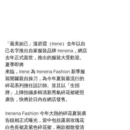
「最美妲己」溫碧霞（
Irene）去年以自
己名字推
出自家服裝品牌 
Irenena，網店
去年正式面世，推出的服裝大受歡迎。
夏季即將
來臨，
Irene 為 Irenena Fashion 新季服
裝開鑼親自操刀，為今年夏裝最流行的
碎
花系列擔任設計師。並且以「生招
牌」上陣拍攝多輯清新秀氣碎花裙硬照
廣告，快將於日內在網店發售。
Irenena Fashion 
今年大熱的碎花夏裝廣
告靚相正式曝光，當中包括露肩玫瑰花
白色長裙及紫色碎花裙，兩款都散發清