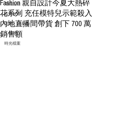
Fashion 親自設計今夏大熱碎
潮流生活
花系列 充任模特兒示範殺入
音樂頻道
內地直播間帶貨 創下 700 萬
活動・好去處
銷售額
人物專訪
時光檔案