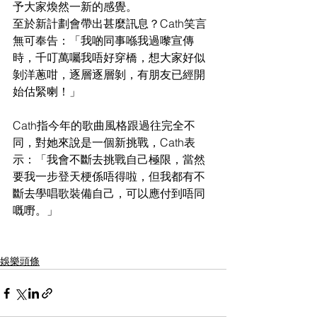
予大家煥然一新的感覺。
至於新計劃會帶出甚麼訊息？Cath笑言
無可奉告：「我啲同事喺我過嚟宣傳
時，千叮萬囑我唔好穿橋，想大家好似
剝洋蔥咁，逐層逐層剝，有朋友已經開
始估緊喇！」
Cath指今年的歌曲風格跟過往完全不
同，對她來說是一個新挑戰，Cath表
示：「我會不斷去挑戰自己極限，當然
要我一步登天梗係唔得啦，但我都有不
斷去學唱歌裝備自己，可以應付到唔同
嘅嘢。」
娛樂頭條