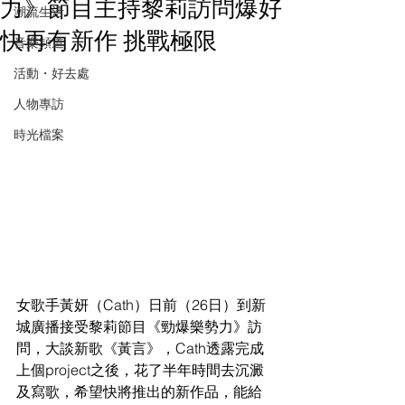
力》節目主持黎莉訪問爆好
潮流生活
快再有新作 挑戰極限
音樂頻道
活動・好去處
人物專訪
時光檔案
女歌手黃妍（Cath）日前（26日）到新
城廣播接受黎莉節目《勁爆樂勢力》訪
問，大談新歌《黃言》，Cath透露完成
上個project之後，花了半年時間去沉澱
及寫歌，希望快將推出的新作品，能給