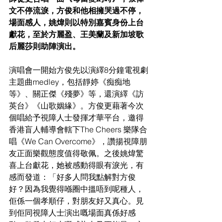
文不停流淚，方俊和他相擁哭過不停，
場面感人，姚煒則以特別嘉賓身份上台
獻花，至於方麗盈、王美蘭及新加坡歌
后麗莎則助陣演出。
演唱會一開始方俊先以演繹8分鐘電視劇
主題曲medley，包括靜婷《痴痴地
等》、關正傑《殘夢》等，還演繹《訪
英台》《山歌姻緣》。方俊更藉著今次
個唱給予視障人士發揮才華平台，邀得
香港盲人輔導會轄下The Cheers 樂隊合
唱《We Can Overcome》，讚揚視障朋
友正面樂觀態度值得敬佩。之後姚煒驚
喜上台獻花，她被感動得眼有淚光，有
感而發道：「好多人問我點解對方俊
好？因為我覺得喺圈中搵唔到呢種人，
佢係一個孝順仔，對朋友好又真心。見
到佢同視障人士演出嘅場面真係好感