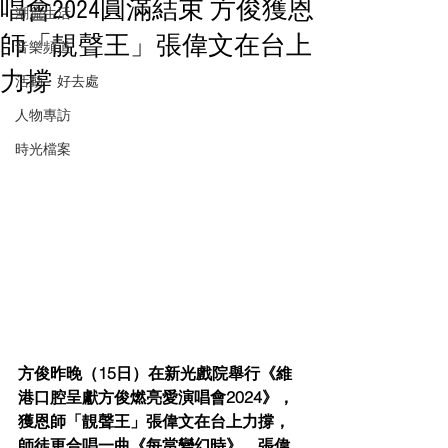
唱會2024圓滿結束 方俊獲恩
潮流生活
師「靚聲王」張偉文在台上
音樂頻道
力撐
活動・好去處
人物專訪
時光檔案
方俊昨晚（15日）在新光戲院舉行《維
港口腔呈獻方俊燃亮愛演唱會2024》，
獲恩師「靚聲王」張偉文在台上力撐，
師徒更合唱一曲《每當變幻時》，張偉