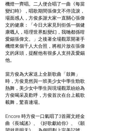
機燈一齊唱。二人便合唱了一曲《每當
變幻時》，唱歌期間張偉文不停流淚，
場面感人，方俊多謝大家一直關心張偉
文的健康：「今日大家見到佢係一個健
康嘅人，唔理世界點變幻，我哋都係咁
愛錫張偉文。」之後著全場觀眾開著手
機燈來個千人大合照，將相片放在張偉
文的床頭，提醒他有很多人支持及愛錫
他。
當方俊為大家送上全新歌曲「鼓舞」
時，方俊竟然與一班美少女中學生勁歌
熱舞，美少女中學生與現場觀眾紛紛為
方俊喝采及歡呼，方俊首次在台上載歌
載舞，驚喜連場。
Encore 時方俊一口氣唱了3首羅文經金
曲《長城謠》、《好歌獻給你》、《願
望就是明天》，為個唱劃上完美記號。