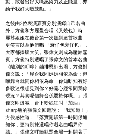
動，散發出好大嘅感染力及正能量，亦
給予我好大嘅鼓勵。」
之後由3位表演嘉賓分別演繹自己名曲
外，方俊和方麗盈合唱《叉燒包》時，
麗莎姐姐在後台第一次聽到這首歌曲，
更笑言以為他們唱 「衰仔包衰仔包」，
大家都捧腹大笑。張偉文則成為壓軸嘉
賓，方俊特別選唱了張偉文的首本名曲
《離別的叮嚀》鋪排恩師出場，方俊對
偉文說：「屋企我同媽媽相依為命；但
喺舞台就同你相依為命，你知唔知有好
多歌迷很想見到你？好關心經常問我你
現況？其實呢個舞台係屬於你嘅。」張
偉文即爆喊，台下粉絲狂叫「加油」，
sharp醒的張偉文回應說：「我知道！」
方俊感性道：「落實開騷第一時間係通
知你，更特別揀選唱你嘅名曲唱畀你
聽。」張偉文呼籲觀眾全場一起開著手