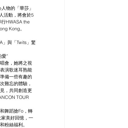
心人物的「華莎」
個人活動，將會於5
WASA the 
 Hong Kong。
」與「Twits」驚
愛”
唱會，她將之視
表演歌迷耳熟能
準備一些有趣的
次難忘的體驗，
見，共同創造更
ANCON TOUR 
和舞蹈搶Fo，轉
大家美好回憶，一
和粉絲福利。