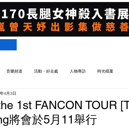
們
音樂頻道
活動・好去處
人物專訪
時光檔案
4年4月3日
e 1st FANCON TOUR [Twi
Kong將會於5月11舉行