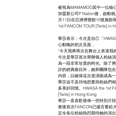
被視為MAMAMOO其中一位核
加盟新公司P Nation後，啟動
月11日在亞洲博覽館10號展館舉行H
1st FANCON TOUR [Twits] in
華莎表示：今次是自己「HWASA
心動魄的初次見面，
“今天我將再次在舞台上表達我的
今次是華莎首次舉辦個人粉絲演
為一段非常珍貴的時光。除了將
詳的經典曲目外，她和團隊也在
內容，以確保這次巡演能成為一
華莎迫不及待地想要與粉絲們相
多美好回憶。HWASA the 1st F
[Twits] in Hong Kong
華莎一直喜歡發佈一些特別片段
會後首次FANCON已揚言要給
定令各位粉絲熱烈期待她的演出