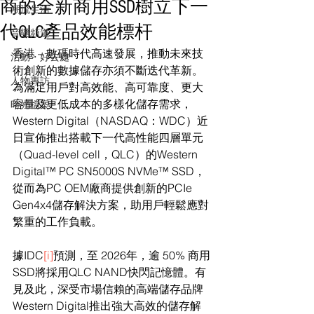
商的全新商用SSD樹立下一
潮流生活
代QLC產品效能標杆
音樂頻道
香港 – 數碼時代高速發展，推動未來技
活動・好去處
術創新的數據儲存亦須不斷迭代革新。
人物專訪
為滿足用戶對高效能、高可靠度、更大
容量及更低成本的多樣化儲存需求，
時光檔案
Western Digital（NASDAQ：WDC）近
日宣佈推出搭載下一代高性能四層單元
（Quad-level cell，QLC）的Western 
Digital™ PC SN5000S NVMe™ SSD，
從而為PC OEM廠商提供創新的PCIe 
Gen4x4儲存解決方案，助用戶輕鬆應對
繁重的工作負載。
據IDC
[i]
預測，至 2026年，逾 50% 商用
SSD將採用QLC NAND快閃記憶體。有
見及此，深受市場信賴的高端儲存品牌
Western Digital推出強大高效的儲存解