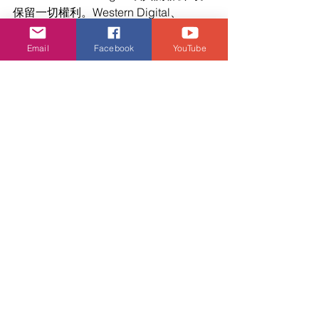
保留一切權利。Western Digital、
Western Digital品牌設計、Western 
Digital標識和iNAND是Western Digital
Email
Facebook
YouTube
公司或其關聯公司在美國和/或其他國家
的註冊商標或商標。所有其他標識為其
各自所有者的財產。產品規格如有變更
不再另行通知。文中所示圖片可能與實
際產品有異。並非所有產品都在世界各
地提供。
潮流生活
查看全部
相關文章