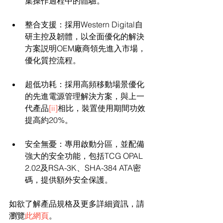
集操作過程中的體驗。
整合支援：採用Western Digital自
研主控及韌體，以全面優化的解決
方案説明OEM廠商領先進入市場，
優化質控流程。
超低功耗：採用高頻移動場景優化
的先進電源管理解決方案，與上一
代產品
[ii]
相比，裝置使用期間功效
提高約20%。
安全無憂：專用啟動分區，並配備
強大的安全功能，包括TCG OPAL 
2.02及RSA-3K、SHA-384 ATA密
碼，提供額外安全保護。
如欲了解產品規格及更多詳細資訊，請
瀏覽
此網頁
。