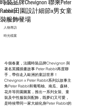
時裝品牌Chevignon 聯乘Peter
潮流生活
Rabbit田園設計細節x男女童
音樂頻道
裝服飾登場
活動・好去處
人物專訪
時光檔案
今個春夏，法國時裝品牌
Chevignon 與
著名英國插畫故事 Peter Rabbit再度聯
手，帶你走入歐洲的童話世界！
Chevignon x Peter Rabbit系列以故事主
角Peter Rabbit和葡萄柚、南瓜、森林、
花卉等田園圖案，推出一系列女裝、童
裝及中性服裝與配飾，既夢幻又可愛，
是時候帶同一家大細化身Peter Rabbit的