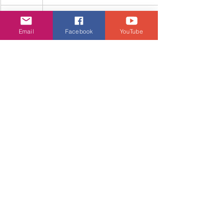
九龍
鑽石山荷里活廣場1樓172號舖
Email
Facebook
YouTube
九龍
尖沙咀海港城港威大廈 2511號舖
九龍
旺角朗豪坊5樓09號舖
九龍
觀塘APM創紀之城5期2樓09號舖
新界
屯門市廣場1188-1192號舖
新界
荃灣荃新天地1期UG層UG59號舖
新界
東涌東薈城2期4樓405號舖
新界
上水新都廣場2樓226-227號舖
新界
新界將軍澳唐賢街9 號 PopCorn  1樓 F51號舖
新界
沙田新城市廣場第一期5樓528號舖