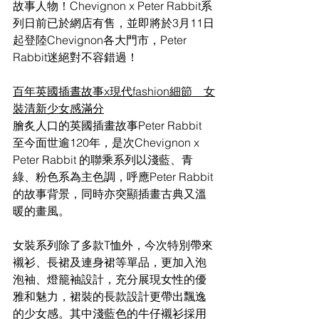
故事人物！Chevignon x Peter Rabbit系
列日前已於網店有售，並即將於3月11日
起登陸Chevignon各大門市，Peter 
Rabbit迷絕對不容錯過！
百年英國插晝故事
x現代fashion細節　女
裝清新少女感滿分
膾炙人口的英國插畫故事
Peter Rabbit 
至今面世逾120年，是次Chevignon x 
Peter Rabbit 的聯乘系列以淺藍、青
綠、粉色系為主色調，呼應Peter Rabbit
的故事背景，同時亦突顯插畫古典又溫
暖的畫風。
女裝系列除了多款
T恤外，今次特別帶來
襯衫、長裙及連身裙等單品，更加入泡
泡袖、燈籠袖設計，充分展現女性的優
雅和魅力，裙裝的長款設計更帶出飄逸
的少女感。其中淺藍色的牛仔襯衫採用