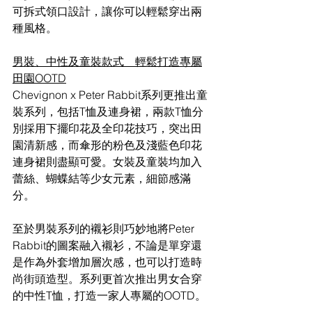
可拆式領口設計，讓你可以輕鬆穿出兩
種風格。
男裝、中性及童裝款式　輕鬆打造專屬
田園
OOTD
Chevignon x Peter Rabbit系列更推出童
裝系列，包括
T恤及連身裙，兩款T恤分
別採用下擺印花及全印花技巧，突出田
園清新感，而傘形的粉色及淺藍色印花
連身裙則盡顯可愛。女裝及童裝均加入
蕾絲、蝴蝶結等少女元素，細節感滿
分。
至於男裝系列的襯衫則巧妙地將
Peter 
Rabbit的圖案融入襯衫，不論是單穿還
是作為外套增加層次感，也可以打造時
尚街頭造型。系列更首次推出男女合穿
的中性T恤，打造一家人專屬的OOTD。