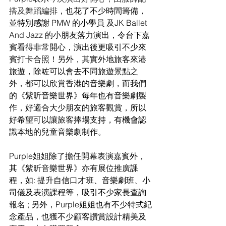
搭及舞蹈編排
，也花了不少時間籌備，
並特別感謝 PMW 的小學員 及JK Ballet 
And Jazz 的小朋友落力演出，令台下嘉
賓看得非常開心，演出後更吸引不少來
賓打卡合照！另外
，
其實外地旅客來港
旅遊，除咗可以會去不同旅遊景點之
外，都可以欣賞香港的音樂劇，而我們
的
《紫昕音樂世界》每年也有
音樂劇製
作，好適合大少朋友的旅客觀賞，所以
好希望可以讓旅客捧場支持，有機會認
識本地的兒童音樂劇制作
。
Purple姐姐除了擔任
開幕表演嘉賓
外
，
其《紫昕音樂世界》亦有展位推廣課
程
，
如: 提升自信口才班、音樂劇班、小
司儀及表演課程等
，
吸引不少家長查詢
報名 ; 另外
，
Purple姐姐也有不少特式紀
念產品
，也獲
不少顧客讚賞設計精美及