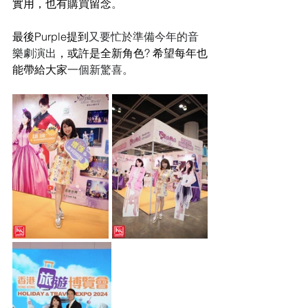
實用
，也有購買留念
。
最後
Purple提到
又要忙於準備今年的音
樂劇演出
，或許是全新角色? 希望每年也
能帶給大家
一個新驚喜。