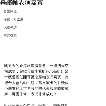
幕壓軸表演嘉賓
潮流生活
音樂頻道
活動・好去處
人物專訪
時光檔案
剛過去的香港旅遊博覽會，一連四天空
前成功，
兒歌天后李紫昕Purple姐姐
榮
幸獲邀擔任開幕禮之壓軸表演嘉賓，為
迎合大會活動主題，當日演出的廿幾位
小朋友穿上世界各地的代表服裝載歌載
舞，可愛非常，表演非常成功！
Purple表示
今次演出好開心，由服飾配