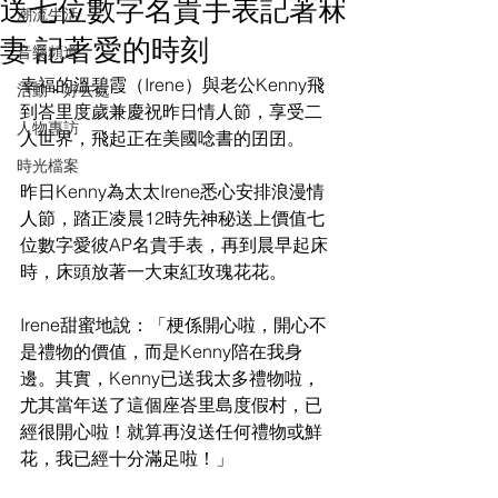
送七位數字名貴手表記著冧
潮流生活
妻 記著愛的時刻
音樂頻道
幸福的溫碧霞（Irene）與老公Kenny飛
活動・好去處
到峇里度歲兼慶祝昨日情人節，享受二
人物專訪
人世界，飛起正在美國唸書的囝囝。
時光檔案
昨日Kenny為太太Irene悉心安排浪漫情
人節，踏正凌晨12時先神秘送上價值七
位數字愛彼AP名貴手表，再到晨早起床
時，床頭放著一大束紅玫瑰花花。
Irene甜蜜地說：「梗係開心啦，開心不
是禮物的價值，而是Kenny陪在我身
邊。其實，Kenny已送我太多禮物啦，
尤其當年送了這個座峇里島度假村，已
經很開心啦！就算再沒送任何禮物或鮮
花，我已經十分滿足啦！」