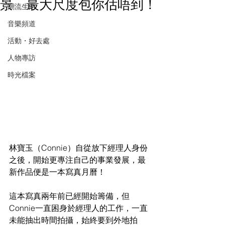
景 最大尺度包你估唔到！
潮流生活
音樂頻道
活動・好去處
人物專訪
時光檔案
林寶玉（Connie）自從放下經理人身份
之後，開始更專注自己的事業發展，最
新作品便是一本寫真月曆！
這本寫真兩年前已經開始籌備，但
Connie一直困身於經理人的工作，一直
未能抽出時間拍攝，始終要到外地拍