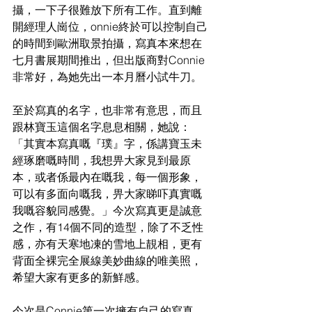
攝，一下子很難放下所有工作。直到離
開經理人崗位，onnie終於可以控制自己
的時間到歐洲取景拍攝，寫真本來想在
七月書展期間推出，但出版商對Connie
非常好，為她先出一本月曆小試牛刀。
至於寫真的名字，也非常有意思，而且
跟林寶玉這個名字息息相關，她說：
「其實本寫真嘅『璞』字，係講寶玉未
經琢磨嘅時間，我想畀大家見到最原
本，或者係最內在嘅我，每一個形象，
可以有多面向嘅我，畀大家睇吓真實嘅
我嘅容貌同感覺。」今次寫真更是誠意
之作，有14個不同的造型，除了不乏性
感，亦有天寒地凍的雪地上靚相，更有
背面全裸完全展線美妙曲線的唯美照，
希望大家有更多的新鮮感。
今次是Connie第一次擁有自己的寫真，