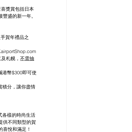
，驚喜獎賞包括日本
接豐盛的新一年。
入手賀年禮品之
rtShop.com
京及札幌，
不需抽
滿港幣$300即可使
獎賞積分，讓你盡情
各式各樣的時尚生活
提供不同類型的賀
的喜悅和滿足！