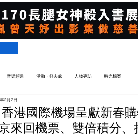
們
音樂頻道
活動・好去處
人物專訪
時光檔案
4年2月2日
 香港國際機場呈獻新春
京來回機票、雙倍積分、