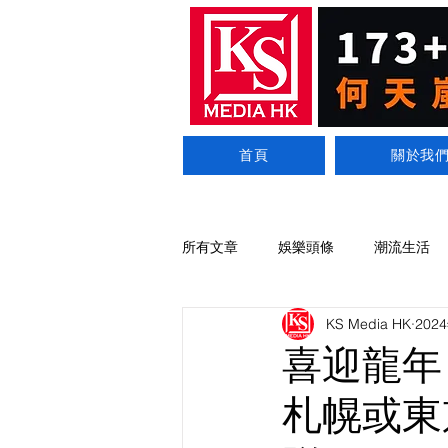
首頁
關於我
所有文章
娛樂頭條
潮流生活
KS Media HK
202
喜迎龍年
札幌或東