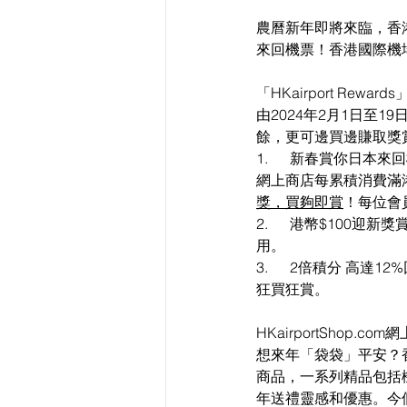
農曆新年即將來臨，香港國
來回機票！香港國際機
「HKairport Rew
由2024年2月1日至
餘，更可邊買邊賺取獎
1.      
新春賞你日本來回機票
網上商店每累積消費滿港
獎，買夠即賞
！
每位會
2.      
港幣$100迎新獎
用。
3.      
2倍積分 高達12
狂買狂賞。
HKairportShop.
想來年「袋袋」平安？香港
商品，一系列精品包括
年送禮靈感和優惠。今