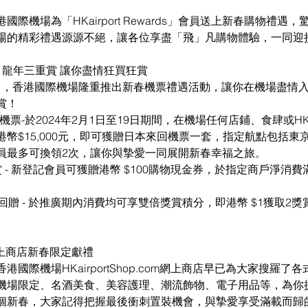
際機場為「HKairport Rewards」會員送上新春購物禮遇
場的精彩禮遇源源不絕，讓各位享盡「飛」凡購物體驗，一同迎
ards」龍年三重賞 讓你盡情狂買狂賞
19日，香港國際機場隆重推出新春機票禮遇活動，讓你在機場盡情
賞！
-於2024年2月1日至19日期間，在機場任何店鋪、食肆或HKairpo
幣$15,000元，即可獲贈日本來回機票一套，指定航點包括東
員最多可換領2次，讓你與摯愛一同展開新春幸福之旅
。
賞 - 新登記會員可獲贈港幣 $100購物現金券，於指定商戶淨消費
%回贈 - 於推廣期內消費均可享雙倍獎賞積分，即港幣 $1獲取2
com網上商店新春限定獻禮
國際機場HKairportShop.com網上商店早已為大家搜羅了
機場限定、名酒美食、美容護理、潮流飾物、電子用品等，為你
個新春，大家記得把握最後衝刺置裝機會，與摯愛享受滿載而歸