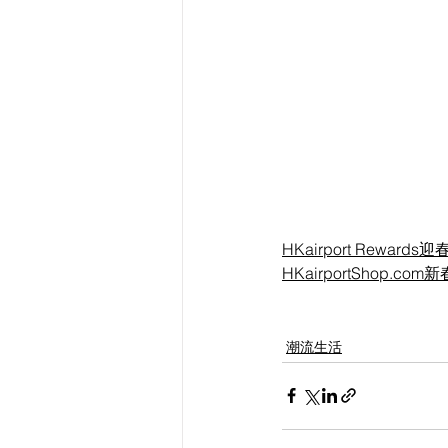
HKairport Rewa
HKairportShop.c
潮流生活