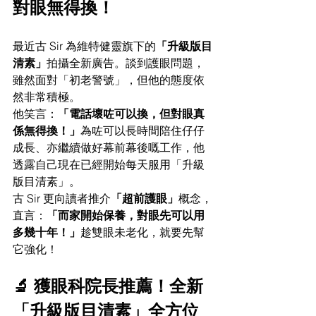
對眼無得換！
最近古 Sir 為維特健靈旗下的
「升級版目
清素」
拍攝全新廣告。談到護眼問題，
雖然面對「初老警號」，但他的態度依
然非常積極。
他笑言：
「電話壞咗可以換，但對眼真
係無得換！」
為咗可以長時間陪住仔仔
成長、亦繼續做好幕前幕後嘅工作，他
透露自己現在已經開始每天服用「升級
版目清素」。
古 Sir 更向讀者推介
「超前護眼」
概念，
直言：
「而家開始保養，對眼先可以用
多幾十年！」
趁雙眼未老化，就要先幫
它強化！
🔬 獲眼科院長推薦！全新
「升級版目清素」全方位