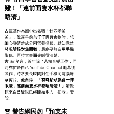
難！「連前面隻水杯都睇
唔清」
古巨基作為圈中出名嘅「廿四孝爸
爸」，透露早前為仔仔購買食物時，想
細心睇清楚成分同營養標籤。點知竟然
發現
雙眼對焦困難
，最終要無奈用手機
影低、再拉大畫面先睇得清楚。
古 Sir 笑言，近年除了幕前音樂工作，同
時亦忙於自己 YouTube Channel 嘅幕後
製作，時常要長時間對住手機同電腦屏
幕剪片。他自爆：
「有時抬頭就會一陣
眼矇，連前面隻水杯都唔清楚！」
驚覺
原來自己雙眼已經開始步入「初老」階
段。
🚨 警告網民勿「預支未