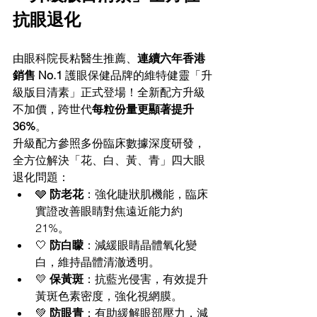
抗眼退化
由眼科院長粘醫生推薦、
連續六年香港
銷售 No.1
 護眼保健品牌的維特健靈「升
級版目清素」正式登場！全新配方升級
不加價，跨世代
每粒份量更顯著提升 
36%
。
升級配方參照多份臨床數據深度研發，
全方位解決「花、白、黃、青」四大眼
退化問題：
🩶 
防老花
：強化睫狀肌機能，臨床
實證改善眼睛對焦遠近能力約 
21%。
🤍 
防白矇
：減緩眼睛晶體氧化變
白，維持晶體清澈透明。
💛 
保黃斑
：抗藍光侵害，有效提升
黃斑色素密度，強化視網膜。
💚 
防眼青
：有助緩解眼部壓力，減