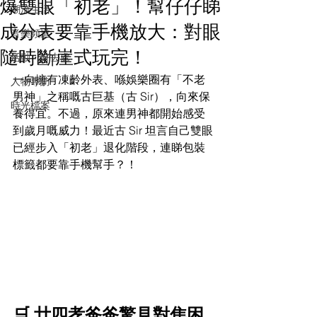
爆雙眼「初老」！幫仔仔睇
潮流生活
成分表要靠手機放大：對眼
音樂頻道
隨時斷崖式玩完！
活動・好去處
一向擁有凍齡外表、喺娛樂圈有「不老
人物專訪
男神」之稱嘅古巨基（古 Sir），向來保
時光檔案
養得宜。不過，原來連男神都開始感受
到歲月嘅威力！最近古 Sir 坦言自己雙眼
已經步入「初老」退化階段，連睇包裝
標籤都要靠手機幫手？！
🛒 廿四孝爸爸驚見對焦困