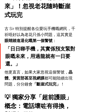
來」！忽視老花隨時斷崖
式玩完
古 Sir 特別提醒各位愛玩手機嘅網民，千
祈唔好以為老花只係小問題，這其實是
眼睛踏進退化嘅第一個警號
：
「日日睇手機，其實係預支緊對
眼嘅未來，用過龍就有一日要
還。」
他更直言，如果大家忽視這個警號，
晶
體、黃斑部甚至視網膜
都可能陸續出現
問題，分分鐘會
「斷崖式玩完」
！
💡 獨家分享「超前護眼」
概念：電話壞咗有得換，