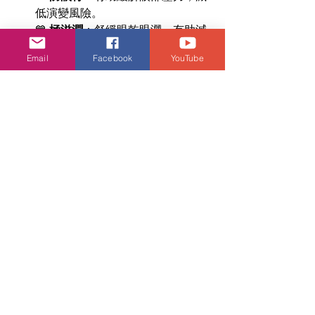
低演變風險。
💙 
極滋潤
：舒緩眼乾眼澀，有助減
少紅筋，保持雙眼水潤清晰。
Email
Facebook
YouTube
👉 【
點此觀看：古巨基超
熱血「超前護眼」全新維特
健靈官方廣告影片 📺
】
活動．好去處
娛樂速遞
古巨基
維特健靈
潮流生活
查看全部
相關文章