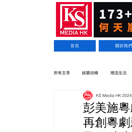
首頁
關於我
所有文章
娛樂頭條
潮流生活
KS Media HK
202
彭美施粵
再創粵劇