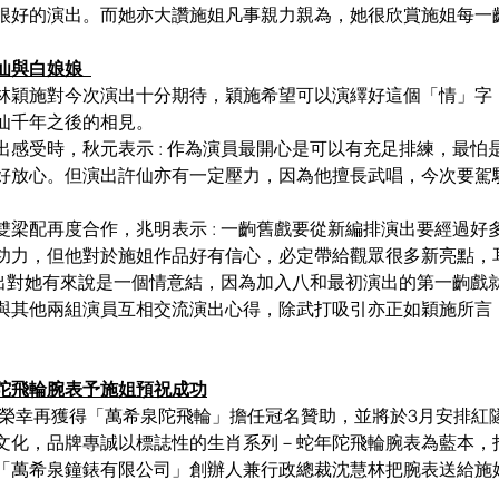
很好的演出。而她亦大讚施姐凡事親力親為，她很欣賞施姐每一
與白娘娘  
林穎施對今次演出十分期待，穎施希望可以演繹好這個「情」字
仙千年之後的相見。
出感受時，秋元表示 : 作為演員最開心是可以有充足排練，最怕
好放心。但演出許仙亦有一定壓力，因為他擅長武唱，今次要駕
雙梁配再度合作，兆明表示 : 一齣舊戲要從新編排演出要經過好
功力，但他對於施姐作品好有信心，必定帶給觀眾很多新亮點，耳
次演出對她有來說是一個情意結，因為加入八和最初演出的第一齣戲
與其他兩組演員互相交流演出心得，除武打吸引亦正如穎施所言
陀飛輪腕表予施姐預祝成功
》榮幸再獲得「萬希泉陀飛輪」擔任冠名贊助，並將於3月安排紅
文化，品牌專誠以標誌性的生肖系列－蛇年陀飛輪腕表為藍本，
「萬希泉
鐘錶有限公司
」創辦人兼行政總裁沈慧林把腕表送給施