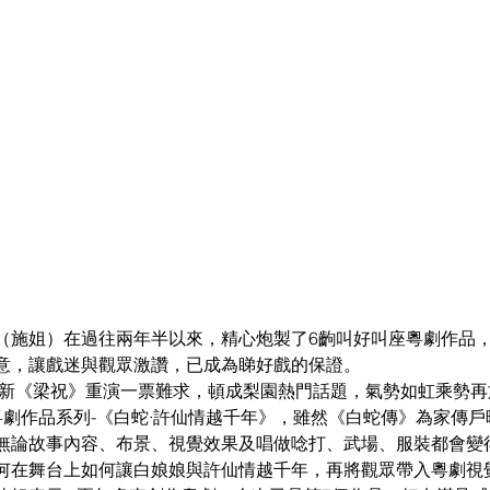
（施姐）在過往兩年半以來，精心炮製了6齣叫好叫座粵劇作品
意，讓戲迷與觀眾激讚，已成為睇好戲的保證。
作品新《梁祝》重演一票難求，頓成梨園熱門話題，氣勢如虹乘勢再
劇作品系列-
《白蛇
·許仙情越千年
》
，雖然《白蛇傳》為家傳戶
無論故事內容、布景、視覺效果及唱做唸打、武場、服裝都會變
何在舞台上如何讓白娘娘與許仙情越千年，再將觀眾帶入粵劇視