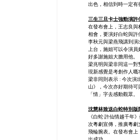
出色，相信到時一定有
三生三旦卡士強勁演許仙
在發布會上，王志良與
相會，要演好白蛇與許
李秋元與梁燕飛講到演
上台，施姐可以令演員
好多謝施姐大膽用他。
梁兆明與梁非同這一對
現新感覺是考創作人嘅
梁非同則表示 : 今
山》，今次亦好期待可
「情」字去感動觀眾。
沈慧林致送白蛇特別版
《白蛇·許仙情越千年
次粵劇宣傳，推廣粵劇
飛輪腕表。在發布會上
出成功。