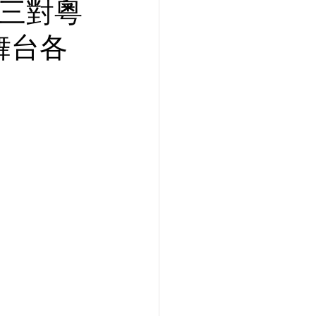
波三對粵
舞台各