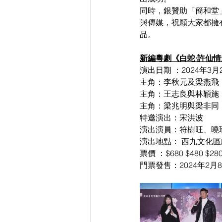
同時，銀贊助「簡和堂
與傳媒，祝願大家都擁
品。
新編粵劇《白蛇·許仙
演出日期 ：2024年3月26
主角：李秋元及梁燕飛（3
主角：王志良與林穎施（3
主角：梁兆明與梁非同（3
特邀演出：宋洪波
演出演員：符樹旺、曉
演出地點： 西九文化
票價 ：$680 $480 
門票發售：2024年2