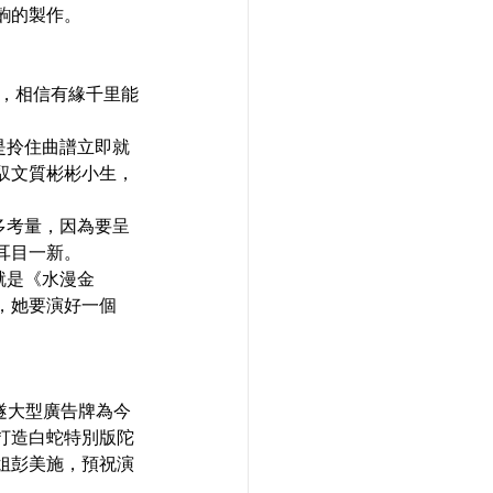
齣的製作。
 ，相信有緣千里能
是拎住曲譜立即就
馭文質彬彬小生，
多考量，因為要呈
目一新。  
就是《水漫金
，她要演好一個
隧大型廣告牌為今
打造白蛇特別版陀
姐彭美施，預祝演