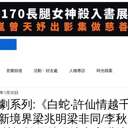
們
音樂頻道
活動・好去處
人物專訪
時光檔案
4年1月30日
劇系列:《白蛇∙許仙情越
新境界梁兆明梁非同/李