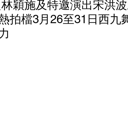
良林穎施及特邀演出宋洪
熱拍檔3月26至31日西九
力