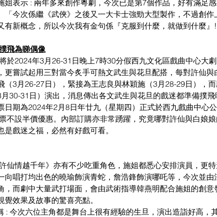
施姐表示 : 兩年多來創作粵劇，今次已是第7個作品，好有滿足
。「今次係繼《武俠》之後又一大卡士強勁大型製作，不過創作
又有新概念，所以今次我有金句係『克服到什麼，就做到什麼』!
迷撲飛為睇偶像
將於
2024年3月26-31日晚上7時30分假西九文化區戲曲中心大
，更嘗試
起用三對當今炙手可熱文武生與花旦配搭
，每對許仙與
飛
（
3月26
-27日），緊接為王志良與林穎施（
3月28
-29日），
3月30
-31日）演出
，消息傳出各文武生與花旦的戲迷都準備撲飛
票日期為
2024年
2月8
日年廿九（星期四）正式於西九戲曲中心公
全部門票不設半價優惠
。內部訂購亦非常踴躍，究竟哪對許仙與白娘娘
也是戲迷之福，必然有好戲可看。
·許仙情越千年
》亦有不少吃重角色
，施姐都悉心安排演員，更特
一向唱打均出色的曉瑜飾演青蛇，
詹浩鋒飾演哪吒等
，今次並由江
角，而劇中大量武打場面，會由武術指導韓燕明配合施姐的創意
視覺效果及故事的驚喜亮點。
)稱 : 今次六位主角都是舞台上很有經驗的生旦，演出造詣好高，