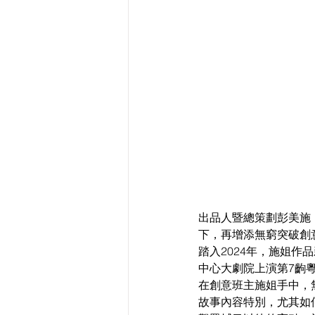
出品人暨總策劃彭美施
下，再增添無窮突破創
踏入2024年，施姐
中心大劇院上演第7齣粵
在創意班主施姐手中，
故事內容特別，尤其如