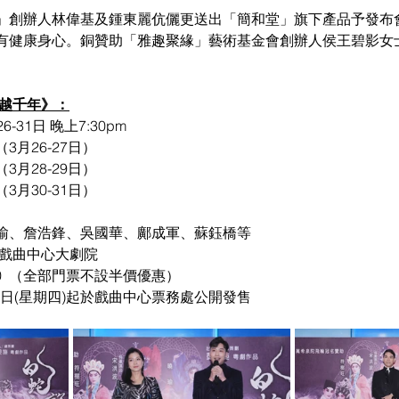
」創辦人林偉基及鍾東麗伉儷更送出「簡和堂」旗下產品予發布
有健康身心。銅贊助「雅趣聚緣」藝術基金會創辦人侯王碧影女
情越千年》：
-31日 晚上7:30pm
月26-27日）
月28-29日）
月30-31日）
瑜、詹浩鋒、吳國華、鄺成軍、蘇鈺橋等
區戲曲中心大劇院
$280  （全部門票不設半價優惠）
月8日(星期四)起於戲曲中心票務處公開發售