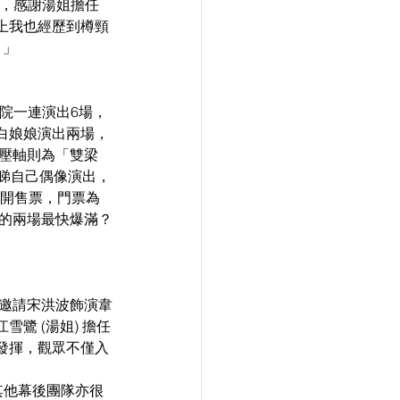
感，感謝湯姐擔任
上我也經歷到樽頸
 」
劇院一連演出6場，
白娘娘演出兩場，
而壓軸則為「雙梁
睇自己偶像演出，
開售票，門票為
的兩場最快爆滿？
邀請宋洪波飾演韋
雪鷺 (湯姐) 擔任
發揮，觀眾不僅入
其他幕後團隊亦很