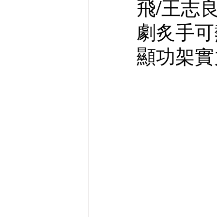
飛/王志
劇炙手可
顯功架實