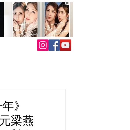
千年》
秋元梁燕