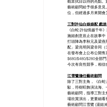
觀眾拭目以待的亮點。
藝術顧問給予很多意見
位，但經過多月來開會
三對許仙白娘娘配 戲
《白蛇
·許仙情越千年
》
施姐創意豈止在故事中
打頭陣
為
李秋元及梁燕
配
」梁兆明與梁非同
（
在發布會上公布公開售
$680/$480/$280
今次有良性競爭，相信
江雪鷺擔任藝術顧問
除了三對主角
，《白蛇
馱，符樹旺飾演法海
、
藝術顧問，指導三對主
場欣賞演出，更要細看
藝術顧問江雪鷺 (湯姐