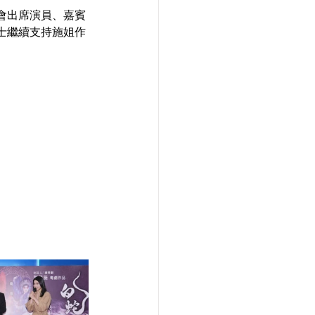
會出席演員、嘉賓
士繼續支持施姐作