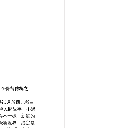
，在保留傳統之
於3月於西九戲曲
曉民間故事，不過
得不一樣，新編的
覺新境界，必定是