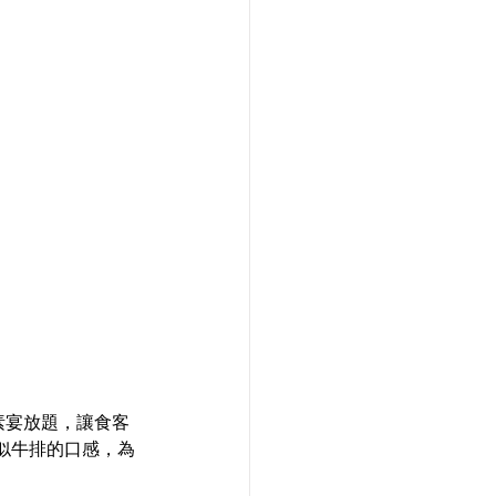
魚素宴放題，讓食客
似牛排的口感，為