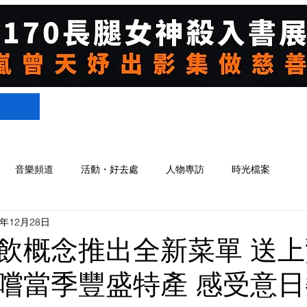
們
音樂頻道
活動・好去處
人物專訪
時光檔案
3年12月28日
飲概念推出全新菜單 送
嚐當季豐盛特產 感受意