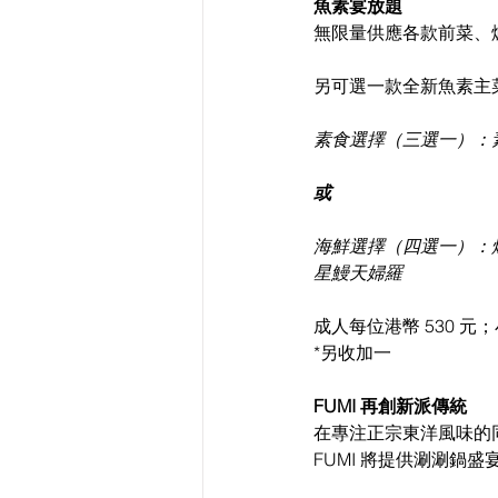
魚素宴放題
無限量供應各款前菜、
另可選一款全新魚素主
素食選擇（三選一）：
或
海鮮選擇（四選一）：
星鰻天婦羅
成人每位港幣 530 元；小
*另收加一
FUMI 再創新派傳統
在專注正宗東洋風味的
FUMI 將提供涮涮鍋