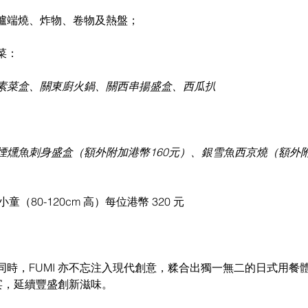
爐端燒、炸物、卷物及熱盤；
菜：
素菜盒、關東廚火鍋、關西串揚盛盒、西瓜扒
煙燻魚刺身盛盒（額外附加港幣160元）、銀雪魚西京燒（額外附
童（80-120cm 高）每位港幣 320 元
同時，FUMI 亦不忘注入現代創意，糅合出獨一無二的日式用餐
盛宴，延續豐盛創新滋味。