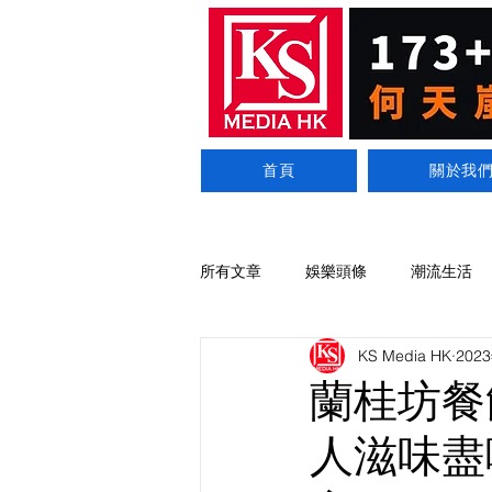
首頁
關於我
所有文章
娛樂頭條
潮流生活
KS Media HK
202
蘭桂坊餐
人滋味盡