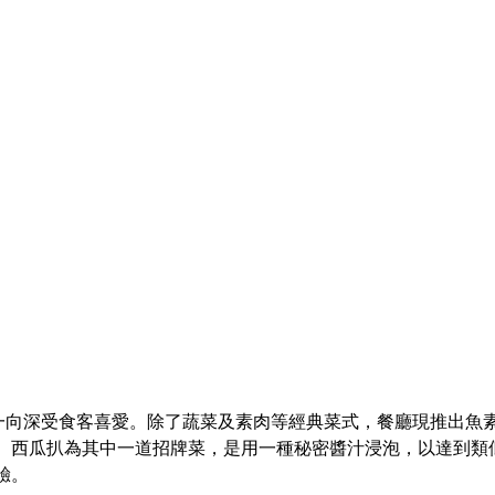
素食菜式一向深受食客喜愛。除了蔬菜及素肉等經典菜式，餐廳現推出
。西瓜扒為其中一道招牌菜，是用一種秘密醬汁浸泡，以達到類
驗。