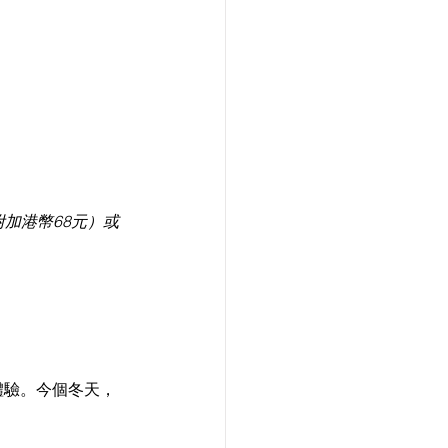
加港幣68元）或
體驗。今個冬天，