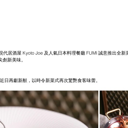
現代居酒屋 Kyoto Joe 及人氣日本料理餐廳 FUMI 誠意推出
尖創新美味。
ia 近日再獻新猷，以時令新菜式再次驚艷食客味蕾。