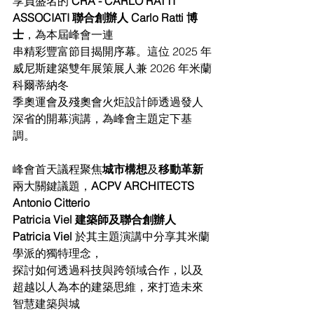
享負盛名的 
CRA - CARLO RATTI 
ASSOCIATI 聯合創辦人 Carlo Ratti 博
士
，為本屆峰會一連
串精彩豐富節目揭開序幕。這位 2025 年
威尼斯建築雙年展策展人兼 2026 年米蘭
科爾蒂納冬
季奧運會及殘奧會火炬設計師透過發人
深省的開幕演講，為峰會主題定下基
調。
峰會首天議程聚焦
城市構想
及
移動革新
兩大關鍵議題，
ACPV ARCHITECTS 
Antonio Citterio
Patricia Viel 建築師及聯合創辦人 
Patricia Viel 
於其主題演講中分享其米蘭
學派的獨特理念，
探討如何透過科技與跨領域合作，以及
超越以人為本的建築思維，來打造未來
智慧建築與城