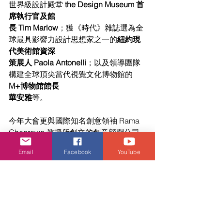
世界級設計殿堂 
the Design Museum 首
席執行官及館
長 Tim Marlow
；獲《時代》雜誌選為全
球最具影響力設計思想家之一的
紐約現
代美術館資深
策展人 Paola Antonelli
；以及領導團隊
構建全球頂尖當代視覺文化博物館的 
M+博物館館長
華安雅
等。
今年大會更與國際知名創意領袖 Rama 
Gheerawo 教授所創立的創意顧問公司 
INSTILL 合作，首度引入全新實驗性協
Email
Facebook
YouTube
作與創意交流空間 bodw Future Lab，
匯聚來自本地及海外的設計師、科技專
家和商界領袖，共同探索前瞻理念與新
興科技，推動設計、商業與創新領域之
間的跨界對話。bodw Future Lab 強調
互動參與，鼓勵與會者積極發聲，攜手