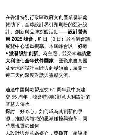
在香港特別行政區政府文創產業發展處
贊助下，全球設計界引頸期盼的亞洲設
計、創新與品牌旗艦活動——
設計營商
周 2025 峰會
，昨日（3 日）於香港會議
展覽中心隆重揭幕。本屆峰會以
「好奇 
• 激發設計創新」
為主題，並榮幸邀請
意
大利
擔任
全年伙伴國家
，匯聚來自意國
及全球的設計巨匠與商界領袖，展開一
連三天的深度對話與靈感交流。
適逢中國與歐盟建交 50 周年及中意建
交 55 周年，峰會特別彰顯意大利設計的
智慧與傳承，
探討「好奇心」如何成為其創新的泉
源，推動跨領域的思潮碰撞與變革，同
時展現香港如何
以設計與創意為媒介，發揮其「超級聯