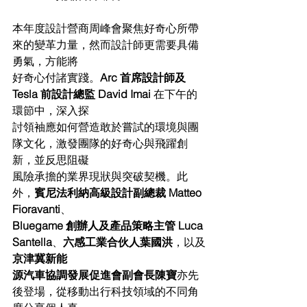
本年度設計營商周峰會聚焦好奇心所帶
來的變革力量，然而設計師更需要具備
勇氣，方能將
好奇心付諸實踐。
Arc 首席設計師及 
Tesla 前設計總監 David Imai 
在下午的
環節中，深入探
討領袖應如何營造敢於嘗試的環境與團
隊文化，激發團隊的好奇心與飛躍創
新，並反思阻礙
風險承擔的業界現狀與突破契機。此
外，
賓尼法利納高級設計副總裁 Matteo 
Fioravanti
、
Bluegame 創辦人及產品策略主管 Luca 
Santella
、
六感工業合伙人葉國洪
，以及
京津冀新能
源汽車協調發展促進會副會長陳寶
亦先
後登場，從移動出行科技領域的不同角