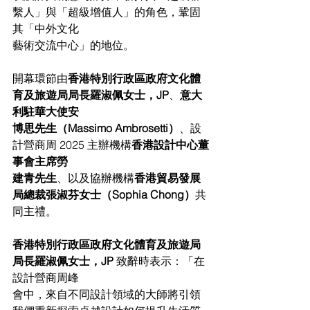
繫人」與「超級增值人」的角色，鞏固
其「中外文化
藝術交流中心」的地位。
開幕環節由
香港特別行政區政府文化體
育及旅遊局局長羅淑佩女士，JP
、
意大
利駐華大使安
博思先生（Massimo Ambrosetti）
、設
計營商周 2025 主辦機構
香港設計中心董
事會主席勞
建青先生
、以及協辦機構
香港貿易發展
局總裁張淑芬女士（Sophia Chong）
共
同主禮。
香港特別行政區政府文化體育及旅遊局
局長羅淑佩女士，JP 
致辭時表示：「在
設計營商周峰
會中，來自不同設計領域的大師將引領