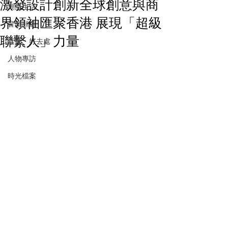
激發設計創新全球創意與商
潮流生活
界領袖匯聚香港 展現「超級
音樂頻道
聯繫人」力量
活動・好去處
人物專訪
時光檔案