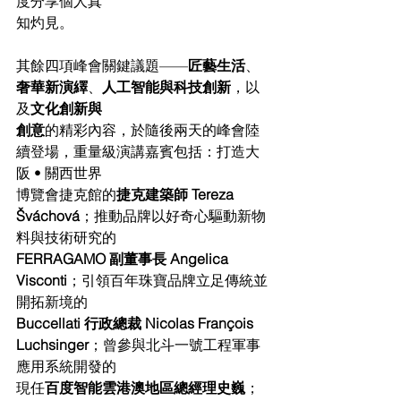
度分享個人真
知灼見。
其餘四項峰會關鍵議題——
匠藝生活
、
奢華新演繹
、
人工智能與科技創新
，以
及
文化創新與
創意
的精彩內容，於隨後兩天的峰會陸
續登場，重量級演講嘉賓包括：打造大
阪 • 關西世界
博覽會捷克館的
捷克建築師 Tereza 
Šváchová
；推動品牌以好奇心驅動新物
料與技術研究的
FERRAGAMO 副董事長 Angelica 
Visconti
；引領百年珠寶品牌立足傳統並
開拓新境的
Buccellati 行政總裁 Nicolas François 
Luchsinger
；曾參與北斗一號工程軍事
應用系統開發的
現任
百度智能雲港澳地區總經理史巍
；