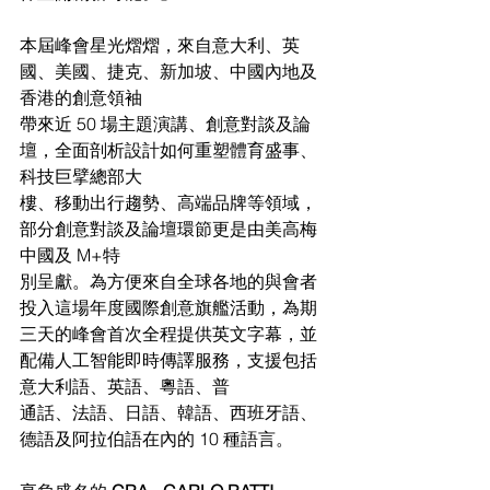
本屆峰會星光熠熠，來自意大利、英
國、美國、捷克、新加坡、中國內地及
香港的創意領袖
帶來近 50 場主題演講、創意對談及論
壇，全面剖析設計如何重塑體育盛事、
科技巨擘總部大
樓、移動出行趨勢、高端品牌等領域，
部分創意對談及論壇環節更是由美高梅
中國及 M+特
別呈獻。為方便來自全球各地的與會者
投入這場年度國際創意旗艦活動，為期
三天的峰會首次全程提供英文字幕，並
配備人工智能即時傳譯服務，支援包括
意大利語、英語、粵語、普
通話、法語、日語、韓語、西班牙語、
德語及阿拉伯語在內的 10 種語言。