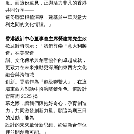
度。而這份遠見，正與活力非凡的香港
共同分享——
這份聯繫根植深厚，建基於中華與意大
利之間的文化情誼。」
香港設計中心董事會主席勞建青先生
致
歡迎辭時表示：「我們尊崇『意大利製
造』在美學造
詣、文化傳承與創意協作的卓越成就，
更致力在未來推動更深層的東西方文化
融合與跨領域
創新。香港作為『超級聯繫人』，在這
場東西方對話中扮演關鍵角色。值設計
營商周 2025 揭
幕之際，讓我們懷抱好奇心，孕育創造
力，共同激發創新力量。願這為期三日
的活動，能為
設計的未來啟發新思維、締結新合作伙
伴並開創新可能。」