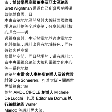
市；
博普樂思高級董事及亞太區總監 
Brett Wightman 
通過自己所參與的香港
啟德體育園、日
本東京築地地區開發與大阪關西國際機
場改造計劃等全球案例，分享其設計核
心理念——透
過親身參與、生活於當地並適應當地文
化與傳統，設計出具有地域特色，同時
兼顧客戶商業
願景的空間。同日登場的，還有設計北
京中央電視台總部大樓和電視文化中心
等一系列地標
建築的
奧雷·舍人事務所創辦人及首席設
計師 Ole Scheeren
、打造大阪 • 關西世
界博覽會北歐
館的 
AMDL CIRCLE 創辦人 Michele 
De Lucchi
，以及 
Editoriale Domus 執
行編輯總監 Walter
Mariotti 
等設計界大師。