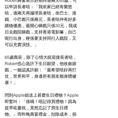
Robert興奮表示好期待過兩天65歲，可
以申請長者咭：「我依家已經有樂悠
咭，過兩天再攞埋長者咭，坐巴士、港
鐵、小巴都只係兩元，長者咭仲有好多
購物優惠，最開心睇戲只係30元，我成
日去戲院睇戲，支持香港電影嘛，自己
呢行出身，梗係要支持同行入戲院，又
可以充實演技。」
65歲壽辰，除了心情大靚迎接長者咭，
Robert也心急許下生日願望，他收斂嬉
戲，一臉認真許願：「最希望唔好再打
仗，世界和平，身邊所有朋友都身體健
康！」
問到Apple姐送上甚麼生日禮物？Apple
即驚叫：「係喎！唔記得買禮物！因為
提早咗慶祝，竟然忘記了買生日禮
物。」而昨晚壽宴禮金，扣除成本，捐