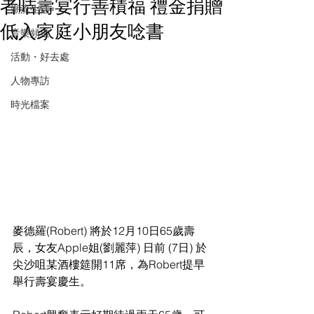
者咭壽宴行善積福 禮金捐贈
潮流生活
低入家庭小朋友唸書
音樂頻道
活動・好去處
人物專訪
時光檔案
麥德羅(Robert) 將於12月10日65歲壽
辰，女友Apple姐(劉麗萍) 日前 (7日) 於
尖沙咀某酒樓筵開11席，為Robert提早
舉行壽宴慶生。