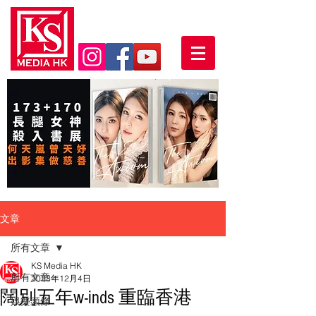
文章
所有文章
KS Media HK
所有文章
2023年12月4日
闊別五年w-inds 重臨香港
娛樂頭條