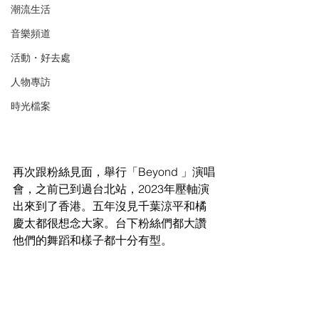
潮流生活
音樂頻道
活動・好去處
人物專訪
時光檔案
再次跟粉絲見面，舉行「Beyond 」演唱
會，之前已到過台北站，2023年壓軸演
出來到了香港。五年沒見千葉涼平和橘
慶太都很想念大家。台下粉絲們都大讚
他們的舞蹈和樣子都十分有型。