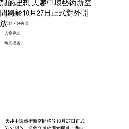
想的理想 天趣中環藝術新空
潮流生活
間將於10月27日正式對外開
音樂頻道
放
活動・好去處
人物專訪
時光檔案
天趣中環藝術新空間將於10月27日正式
對外開放，這個立足於備受矚目香港中