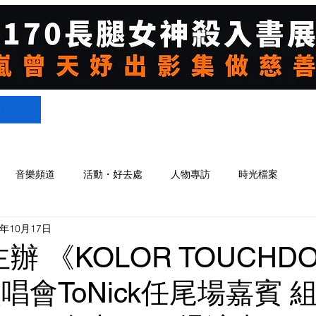
們
音樂頻道
活動・好去處
人物專訪
時光檔案
3年10月17日
主辦 《KOLOR TOUCHD
演唱會ToNick任尾場嘉賓 