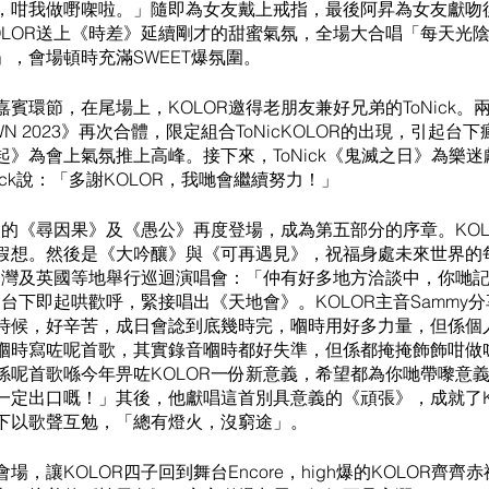
，咁我做嘢㗎啦。」隨即為女友戴上戒指，最後阿昇為女友獻吻
OLOR送上《時差》延續剛才的甜蜜氣氛，全場大合唱「每天光
，會場頓時充滿SWEET爆氛圍。
賓環節，在尾場上，KOLOR邀得老朋友兼好兄弟的ToNick。
DOWN 2023》再次合體，限定組合ToNicKOLOR的出現，引起
》為會上氣氛推上高峰。接下來，ToNick《鬼滅之日》為樂
ick說：「多謝KOLOR，我哋會繼續努力！」
足的《尋因果》及《愚公》再度登場，成為第五部分的序章。KO
假想。然後是《大吟釀》與《可再遇見》，祝福身處未來世界的
到台灣及英國等地舉行巡迴演唱會：「仲有好多地方洽談中，你哋
」台下即起哄歡呼，緊接唱出《天地會》。KOLOR主音Sammy
時候，好辛苦，成日會諗到底幾時完，嗰時用好多力量，但係個
嗰時寫咗呢首歌，其實錄音嗰時都好失準，但係都掩掩飾飾咁做
係呢首歌喺今年畀咗KOLOR一份新意義，希望都為你哋帶嚟意
一定出口嘅！」其後，他獻唱這首別具意義的《頑張》，成就了K
下以歌聲互勉，「總有燈火，沒窮途」。
，讓KOLOR四子回到舞台Encore，high爆的KOLOR齊