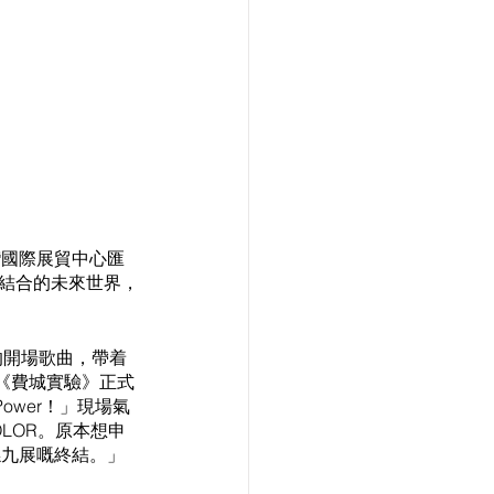
龍灣國際展貿中心匯
現實結合的未來世界，
的開場歌曲，帶着
《費城實驗》正式
ower！」現場氣
OLOR。原本想申
係九展嘅終結。」