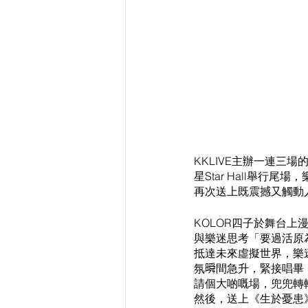
KKLIVE主辦一連三場
星Star Hall舉
再次送上既震撼又觸動
KOLOR四子於舞台
與樂迷思考「要過活原
抵達未來虛擬世界，樂迷隨
氛𣊬間急升，緊接唱畢《
請個大啲嘅場，兜兜轉
然後，送上《生於憂患