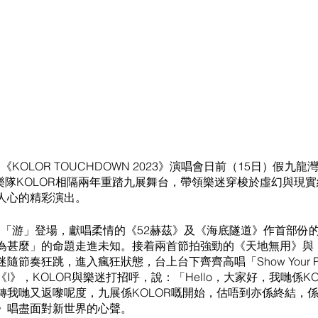
的《KOLOR TOUCHDOWN 2023》演唱會日前（15日）假九
行尾場，樂隊KOLOR相隔兩年重踏九展舞台，帶領樂迷穿梭於虛幻與
人心的精彩演出。
上漫「游」登場，獻唱柔情的《52赫茲》及《海底隧道》作首部份
為甚麼」的命題走進未知。接着兩首節拍強勁的《天地無用》與
節奏狂跳，進入瘋狂狀態，台上台下齊齊高唱「Show Your P
I》，KOLOR與樂迷打招呼，說：「Hello，大家好，我哋係K
轉我哋又返嚟呢度，九展係KOLOR嘅開始，估唔到亦係終結，
》唱盡面對新世界的心聲。