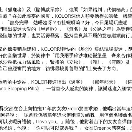
上《獵鹿者》及《賭博默示錄》，強調「如果錯判，代價極高」
自處？在如此虛妄的國度，KOLOR深信人類要活得如靈敏、機
趣說：「熱身完畢！攰唔攰呀？冇扯蝦呀嘛？好，今日尾場玩盡啲
們唱出樂迷大愛的《半首歌》、《無名》及《公路之星》為樂迷
怪陸離的世界，也要活得磊落，堅持善良與不屈的意志繼續前行
昂的節奏稍為緩和，KOLOR以輕快的《堆沙》集結現場樂迷，
好的音樂世界，於旋律中「用我兩手碎沙堆砌變堡壘，齊來合作
以沙粒抵抗力猛風吹」。緊接的《立秋》、《湖》、《雲圖》及
自己曾經奮鬥的地方，彷彿最驍勇善戰的鬥士失去了方向。
旅程的中途站，KOLOR接連唱出《過客》、《那年那天》、《
ee and Sleeping Pills》，一首首令人感動的旋律，讓樂迷進
阿昇突然在台上向拍拖11年的女友Green驚喜求婚，他唱出當年
een》，阿昇說：「呢首歌係我當年追求佢嗰陣改編嘅，用佢個名嚟命
以收呢份禮物，I love you。」隨後，他對着台下的女友自彈
求婚，他說：「你可唔可以嫁畀我？」 女友Green大感突然