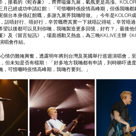
巾，接着的《蛇吞象》，齊齊嗌爆九展，氣氛更是高漲。KOLO
三月已經成功申請紅館：「可惜嗰時係疫情高峰期，但係我哋都
呢個台本身係紅館嘅，多謝九展畀我哋咁做。」今年是KOLOR
八年，話唔好行、唔好行，辛苦嘅嘢其實一下就唔記得咗，辛苦唔
希望以後都可以見到你哋，我哋製造更多回憶，好冇？」最後他
》及《留言短訊》，場面感動又熱血，為三晚KKLIVE主辦《KO
3》演唱會作結。
訪時心情仍難掩興奮，透露明年將到台灣及英國舉行巡迴演唱會，
入紙，但未知是否有檔期：「好多地方我哋都有申請，到時睇吓邊
哋，可惜嗰時疫情高峰期，我哋冇要到。」