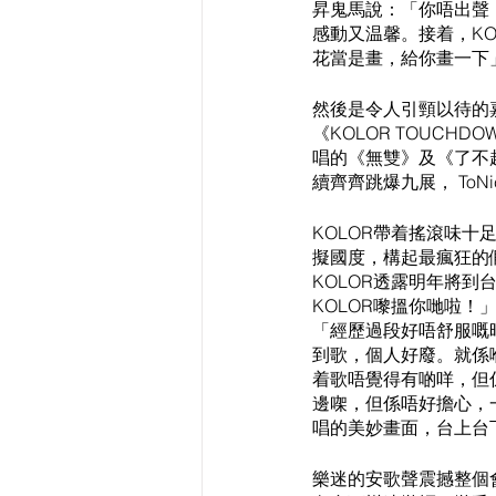
昇鬼馬說：「你唔出聲
感動又温馨。接着，K
花當是畫，給你畫一下」
然後是令人引頸以待的嘉
《KOLOR TOUCH
唱的《無雙》及《了不起
續齊齊跳爆九展， ToN
KOLOR帶着搖滾味十
擬國度，構起最瘋狂的
KOLOR透露明年將
KOLOR嚟搵你哋啦！
「經歷過段好唔舒服嘅
到歌，個人好廢。就係
着歌唔覺得有啲咩，但
邊㗎，但係唔好擔心，
唱的美妙畫面，台上台
樂迷的安歌聲震撼整個會場