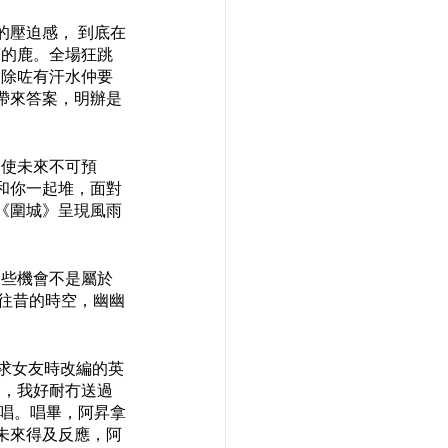
的壓迫感， 到底在
警的鹿。全場狂跳
，除咗有汗水仲要
帶來答案，明辦是
。
即使未來不可預
和你一起堆，面對
《圍城》呈現風雨
這些機會不是屬於
入緬懷往昔的時空，幽幽
追求女友時改編的英
名，我好耐冇送過
自唱。唱畢，阿昇拿
，未來得及反應，阿