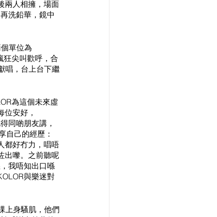
後兩人相擁，場面
陰再洗鉛華，鏡中
兩個單位為
台下瘋狂尖叫歡呼，合
迷獻唱，台上台下繼
LOR為這個未來虛
每位安好，
記得同啲朋友講，
分享自己的經歷：
人都好冇力，唱唔
咗出嚟。之前聽呢
義，我唔知出口喺
OLOR與樂迷對
齊赤祼上身騷肌，他們