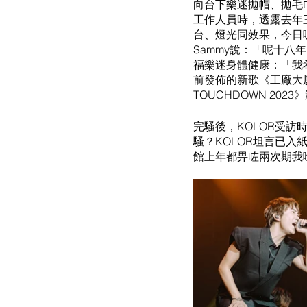
向台下樂迷拋帽、拋毛
工作人員時，透露去年
台、燈光同效果，今日
Sammy說：「呢十
福樂迷身體健康：「我
前發佈的新歌《工廠大厦
TOUCHDOWN 202
完騷後，KOLOR受
騷？KOLOR坦言已
館上年都畀咗兩次期我