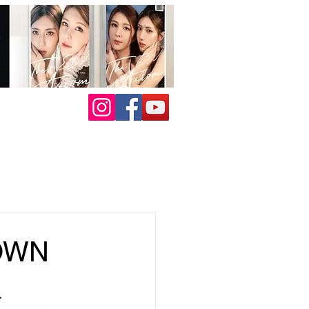
OWN
組