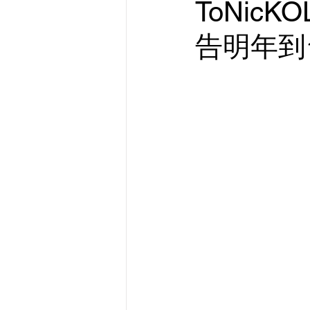
ToNicK
告明年到