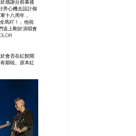
R於感謝台前幕後
好畀心機去設計個
成軍十八周年，
過全馬吖！」他祝
們送上剛於演唱會
LOR 
至於會否在紅館開
度有期啦。原本紅