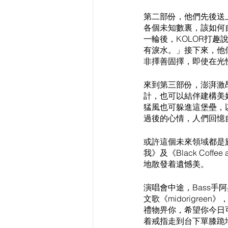
第二部份，他們先後送
各個未知數裏，該如何
一輪後，KOLOR打
有淚水。」接下來，他
非擇善固擇，即使在光
來到第三部份，澎湃激
計，也可以結伴建構美
猛風也可躲進這堡壘，
過後的心情，人們回憶
或許這個未來領域都是
我》及《Black Coff
地散發着遺憾美。
演唱會中途，Bass手
文歌《midorigr
禮物畀你，希望你今日可
着戒指走到台下單膝跪地