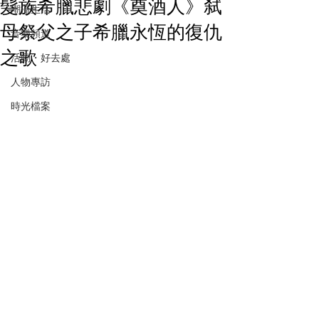
髮族希臘悲劇《奠酒人》弑
潮流生活
母祭父之子希臘永恆的復仇
音樂頻道
之歌
活動・好去處
人物專訪
時光檔案