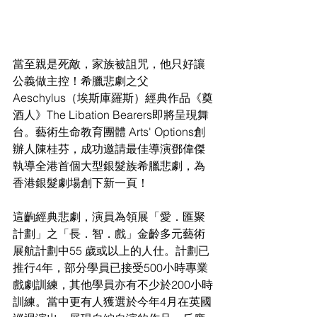
當至親是死敵，家族被詛咒，他只好讓
公義做主控！希臘悲劇之父
Aeschylus（埃斯庫羅斯）經典作品《奠
酒人》The Libation Bearers即將呈現舞
台。藝術生命教育團體 Arts' Options創
辦人陳桂芬，成功邀請最佳導演鄧偉傑
執導全港首個大型銀髮族希臘悲劇，為
香港銀髮劇場創下新一頁！
這齣經典悲劇，演員為領展「愛．匯聚
計劃」之「長．智．戲」金齡多元藝術
展航計劃中55 歲或以上的人仕。計劃已
推行4年，部分學員已接受500小時專業
戲劇訓練，其他學員亦有不少於200小時
訓練。當中更有人獲選於今年4月在英國