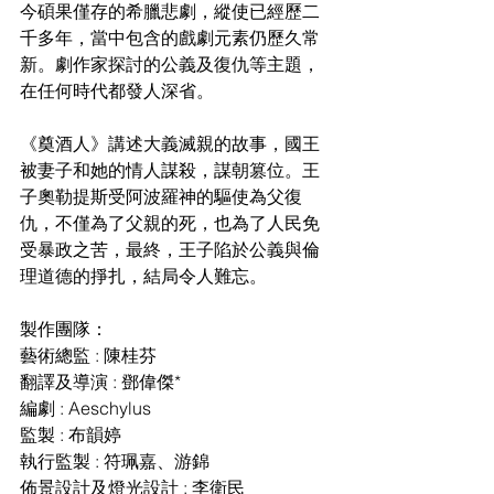
今碩果僅存的希臘悲劇，縱使已經歷二
千多年，當中包含的戲劇元素仍歷久常
新。劇作家探討的公義及復仇等主題，
在任何時代都發人深省。
《奠酒人》講述大義滅親的故事，國王
被妻子和她的情人謀殺，謀朝篡位。王
子奧勒提斯受阿波羅神的驅使為父復
仇，不僅為了父親的死，也為了人民免
受暴政之苦，最終，王子陷於公義與倫
理道德的掙扎，結局令人難忘。
製作團隊：
藝術總監 : 陳桂芬
翻譯及導演 : 鄧偉傑*
編劇 : Aeschylus
監製 : 布韻婷
執行監製 : 符珮嘉、游錦
佈景設計及燈光設計 : 李衛民