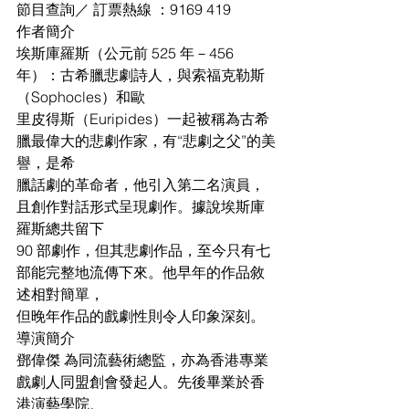
節目查詢／ 訂票熱線 ：9169 419
作者簡介
埃斯庫羅斯（公元前 525 年－456 
年）：古希臘悲劇詩人，與索福克勒斯
（Sophocles）和歐
里皮得斯（Euripides）一起被稱為古希
臘最偉大的悲劇作家，有“悲劇之父”的美
譽，是希
臘話劇的革命者，他引入第二名演員，
且創作對話形式呈現劇作。據說埃斯庫
羅斯總共留下
90 部劇作，但其悲劇作品，至今只有七
部能完整地流傳下來。他早年的作品敘
述相對簡單，
但晚年作品的戲劇性則令人印象深刻。
導演簡介
鄧偉傑 為同流藝術總監，亦為香港專業
戲劇人同盟創會發起人。先後畢業於香
港演藝學院、