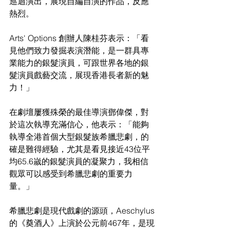
巡迴演出，展現自編自演的作品，反應
熱烈。
Arts' Options 創辦人陳桂芬表示：「看
見他們致力發掘表演潛能，是一群具專
業能力的銀髮演員，可跟世界各地的銀
髮演員戲藝交流，展現香港長者新的魅
力！」
在劇壇屢獲殊榮的最佳導演鄧偉傑，對
於這次執導充滿信心，他表示：「能夠
執導全港首個大型銀髮族希臘悲劇，的
確是難得經驗，尤其是看見接近43位平
均65.6嵗的銀髮演員的凝聚力，我相信
觀眾可以感受到希臘悲劇的重要力
量。」
希臘悲劇是現代戲劇的源頭，Aeschylus
的《奠酒人》上演於公元前467年，是現