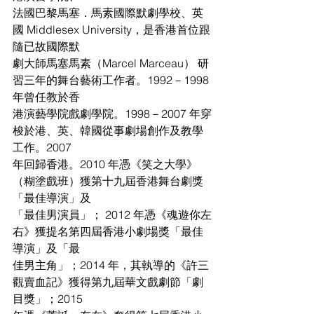
法國巴黎馬塞．馬素國際默劇學校、英
國 Middlesex University，是香港首位跟
隨已故國際默
劇大師馬塞馬素（Marcel Marceau） 研
習三年的舞台藝術工作者。1992－1998 
年曾任教於香
港演藝學院戲劇學院。1998－2007 年穿
梭於港、英、韓國從事劇場創作及教學
工作。2007
年回歸香港。2010 年憑《笑之大學》
（糊塗戲班）獲第十九屆香港舞台劇獎
「最佳導演」及
「最佳男演員」； 2012 年憑《魂遊你左
右》獲提名第四屆香港小劇場獎「最佳
導演」及「最
佳男主角」；2014 年，其執導的《許三
觀賣血記》獲得第九屆華文戲劇節「劇
目獎」；2015