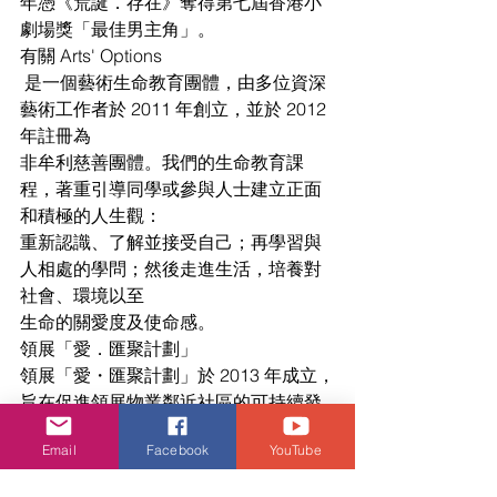
年憑《荒誕．存在》奪得第七屆香港小
劇場獎「最佳男主角」。
有關 Arts' Options
 是一個藝術生命教育團體，由多位資深
藝術工作者於 2011 年創立，並於 2012 
年註冊為
非牟利慈善團體。我們的生命教育課
程，著重引導同學或參與人士建立正面
和積極的人生觀：
重新認識、了解並接受自己；再學習與
人相處的學問；然後走進生活，培養對
社會、環境以至
生命的關愛度及使命感。
領展「愛．匯聚計劃」
領展「愛・匯聚計劃」於 2013 年成立，
旨在促進領展物業鄰近社區的可持續發
展。計劃成立
Email
Facebook
YouTube
至今共 投放 1. 4 億元予超過 180 個慈善
項目，服務涵蓋全港十八區，受惠人次