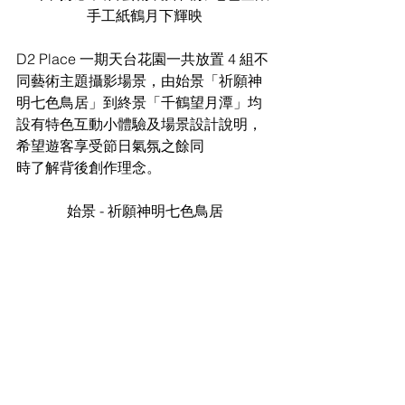
手工紙鶴月下輝映
D2 Place 一期天台花園一共放置 4 組不
同藝術主題攝影場景，由始景「祈願神
明七色鳥居」到終景「千鶴望月潭」均
設有特色互動小體驗及場景設計說明，
希望遊客享受節日氣氛之餘同
時了解背後創作理念。
始景 - 祈願神明七色鳥居