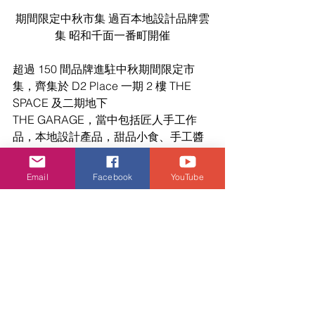
期間限定中秋市集 過百本地設計品牌雲
集 昭和千面一番町開催
超過 150 間品牌進駐中秋期間限定市
集，齊集於 D2 Place 一期 2 樓 THE 
SPACE 及二期地下
THE GARAGE，當中包括匠人手工作
品，本地設計產品，甜品小食、手工醬
料、美酒佳饟
及精品咖啡等。D2 Place 二期地下 
Email
Facebook
YouTube
THE GARAGE 更設立昭和千面一番町場
景，遊客亦可於
指定時間換領花形棉花糖及特色造型氣
球。