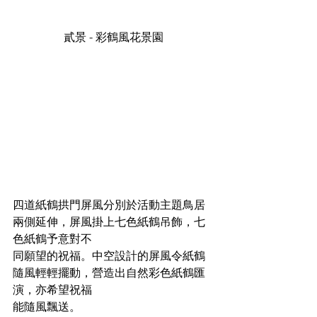
貳景 - 彩鶴風花景園
四道紙鶴拱門屏風分別於活動主題鳥居
兩側延伸，屏風掛上七色紙鶴吊飾，七
色紙鶴予意對不
同願望的祝福。中空設計的屏風令紙鶴
隨風輕輕擺動，營造出自然彩色紙鶴匯
演，亦希望祝福
能隨風飄送。