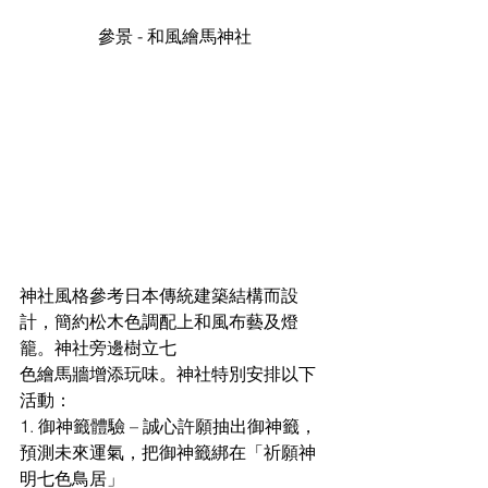
參景 - 和風繪馬神社
神社風格參考日本傳統建築結構而設
計，簡約松木色調配上和風布藝及燈
籠。神社旁邊樹立七
色繪馬牆增添玩味。神社特別安排以下
活動：
1. 御神籤體驗 – 誠心許願抽出御神籤，
預測未來運氣，把御神籤綁在「祈願神
明七色鳥居」