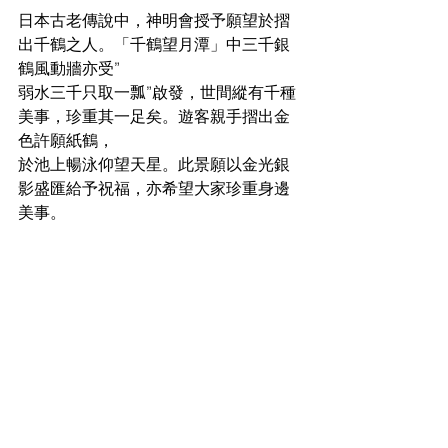
日本古老傳說中，神明會授予願望於摺
出千鶴之人。「千鶴望月潭」中三千銀
鶴風動牆亦受”
弱水三千只取一瓢”啟發，世間縱有千種
美事，珍重其一足矣。遊客親手摺出金
色許願紙鶴，
於池上暢泳仰望天星。此景願以金光銀
影盛匯給予祝福，亦希望大家珍重身邊
美事。