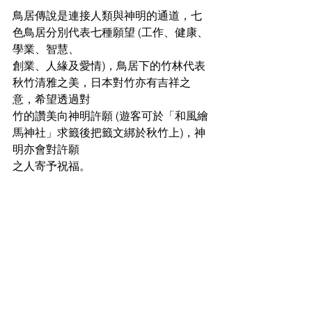
鳥居傳說是連接人類與神明的通道，七
色鳥居分別代表七種願望 (工作、健康、
學業、智慧、
創業、人緣及愛情)，鳥居下的竹林代表
秋竹清雅之美，日本對竹亦有吉祥之
意，希望透過對
竹的讚美向神明許願 (遊客可於「和風繪
馬神社」求籤後把籤文綁於秋竹上)，神
明亦會對許願
之人寄予祝福。