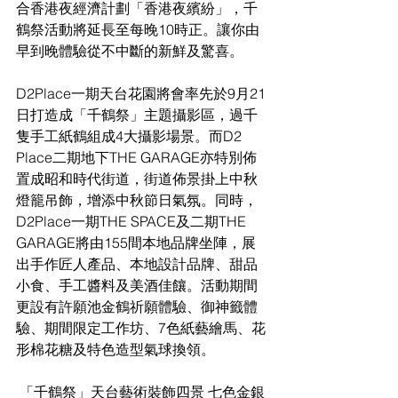
合香港夜經濟計劃「香港夜繽紛」，千
鶴祭活動將延長至每晚10時正。讓你由
早到晚體驗從不中斷的新鮮及驚喜。
D2Place一期天台花園將會率先於9月21
日打造成「千鶴祭」主題攝影區，過千
隻手工紙鶴組成4大攝影場景。而D2 
Place二期地下THE GARAGE亦特別佈
置成昭和時代街道，街道佈景掛上中秋
燈籠吊飾，增添中秋節日氣氛。同時，
D2Place一期THE SPACE及二期THE 
GARAGE將由155間本地品牌坐陣，展
出手作匠人產品、本地設計品牌、甜品
小食、手工醬料及美酒佳饟。活動期間
更設有許願池金鶴祈願體驗、御神籤體
驗、期間限定工作坊、7色紙藝繪馬、花
形棉花糖及特色造型氣球換領。
「千鶴祭」天台藝術裝飾四景 七色金銀