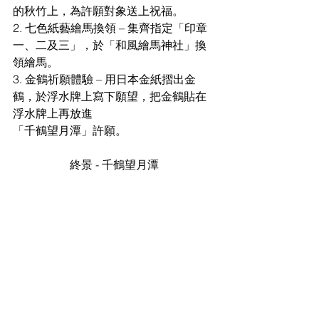
的秋竹上，為許願對象送上祝福。
2. 七色紙藝繪馬換領 – 集齊指定「印章
一、二及三」，於「和風繪馬神社」換
領繪馬。
3. 金鶴祈願體驗 – 用日本金紙摺出金
鶴，於浮水牌上寫下願望，把金鶴貼在
浮水牌上再放進
「千鶴望月潭」許願。
終景 - 千鶴望月潭