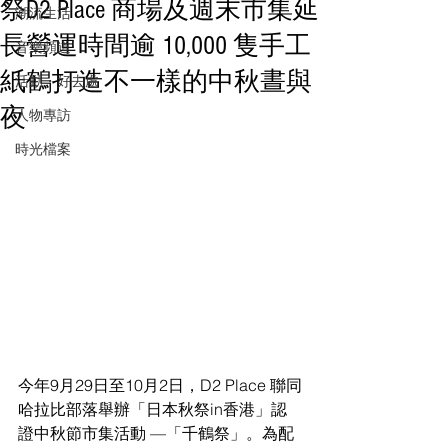
祭D2 Place 商場及週末市集延
潮流生活
長營運時間逾 10,000 隻手工
音樂頻道
紙鶴打造不一樣的中秋晝與
活動・好去處
夜
人物專訪
時光檔案
今年9月29日至10月2日，D2 Place 聯同
哈拉比部落舉辦「日本秋祭in香港」認
證中秋節市集活動 —「千鶴祭」。為配