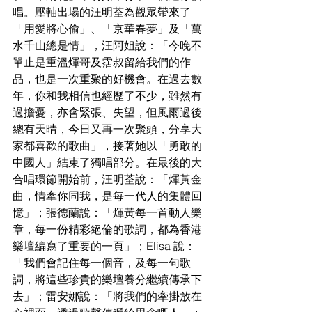
唱。壓軸出場的汪明荃為觀眾帶來了
「用愛將心偷」、「京華春夢」及「萬
水千山總是情」，汪阿姐說：「今晚不
單止是重溫煇哥及霑叔留給我們的作
品，也是一次重聚的好機會。在過去數
年，你和我相信也經歷了不少，雖然有
過擔憂，亦會緊張、失望，但風雨過後
總有天晴，今日又再一次聚頭，分享大
家都喜歡的歌曲」，接著她以「勇敢的
中國人」結束了獨唱部分。在最後的大
合唱環節開始前，汪明荃說：「煇黃金
曲，情牽你同我，是每一代人的集體回
憶」；張德蘭說：「煇黃每一首動人樂
章，每一份精彩絕倫的歌詞，都為香港
樂壇編寫了重要的一頁」；Elisa 說：
「我們會記住每一個音，及每一句歌
詞，將這些珍貴的樂壇養分繼續傳承下
去」；雷安娜說：「將我們的牽掛放在