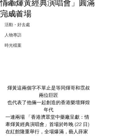
情牽煇黃經典演唱會」圓滿
潮流生活
完成首場
音樂頻道
活動・好去處
人物專訪
時光檔案
煇黃這兩個字不單止是等同煇哥和霑叔
兩位巨匠
也代表了他倆一起創造的香港樂壇輝煌
年代
一連兩場 「香港濟眾堂中藥廠呈獻：情
牽煇黃經典演唱會」首場於昨晚 (22 日) 
在紅館隆重舉行，全場爆滿，藝人薛家