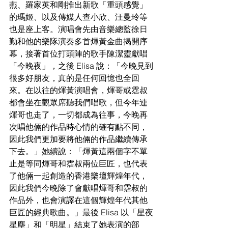
燕、羅家英和剛推出新歌「重頭感覺」
的瑪姬、以及傳媒人查小欣、汪曼玲等
也是座上客。演唱會先由音樂總監徐日
勤和他的樂隊演奏多首煇黃金曲揭開序
幕，接著首位打頭陣的歌手陳潔靈獻唱
「今晚夜」，之後 Elisa 說：「今晚見到
很多好朋友，真的是任何回憶也全回
來。在以往的煇黃演唱會，煇哥或霑叔
都會坐在觀眾席聽我們唱歌，但今年連
煇哥也走了，一切都成為往事，今晚再
次唱他倆的作品時心情的確有點不同，
因此我們更加要將他倆的作品繼續傳承
下去。」她續說：「煇黃這兩個字不單
止是等同煇哥和霑叔兩位巨匠，也代表
了他倆一起創造的香港樂壇輝煌年代，
因此我們今晚除了會獻唱煇哥和霑叔的
作品外，也會演譯在這個輝煌年代其他
巨匠的經典歌曲。」最後 Elisa 以「星夜
星塵」和「明星」結束了她表演的部