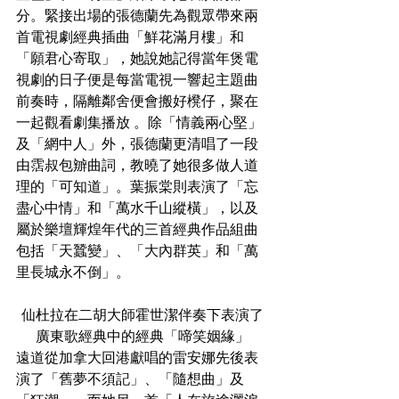
分。緊接出場的張德蘭先為觀眾帶來兩
首電視劇經典插曲「鮮花滿月樓」和
「願君心寄取」，她說她記得當年煲電
視劇的日子便是每當電視一響起主題曲
前奏時，隔離鄰舍便會搬好櫈仔，聚在
一起觀看劇集播放 。除「情義兩心堅」
及「網中人」外，張德蘭更清唱了一段
由霑叔包辧曲詞，教曉了她很多做人道
理的「可知道」。葉振棠則表演了「忘
盡心中情」和「萬水千山縱橫」，以及
屬於樂壇輝煌年代的三首經典作品組曲
包括「天蠶變」、「大內群英」和「萬
里長城永不倒」。
仙杜拉在二胡大師霍世潔伴奏下表演了
廣東歌經典中的經典「啼笑姻緣」
遠道從加拿大回港獻唱的雷安娜先後表
演了「舊夢不須記」、「隨想曲」及