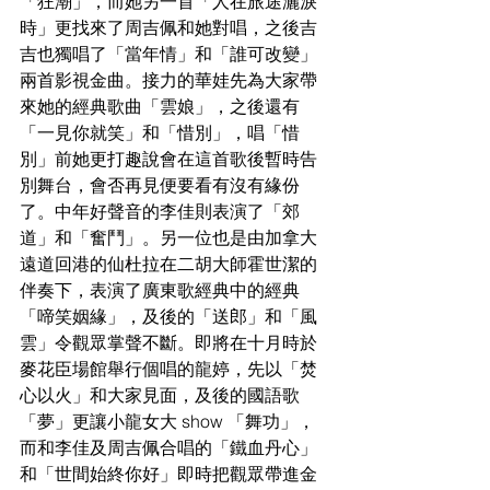
「狂潮」，而她另一首「人在旅途灑淚
時」更找來了周吉佩和她對唱，之後吉
吉也獨唱了「當年情」和「誰可改變」
兩首影視金曲。接力的華娃先為大家帶
來她的經典歌曲「雲娘」，之後還有
「一見你就笑」和「惜別」，唱「惜
別」前她更打趣說會在這首歌後暫時告
別舞台，會否再見便要看有沒有緣份
了。中年好聲音的李佳則表演了「郊
道」和「奮鬥」。另一位也是由加拿大
遠道回港的仙杜拉在二胡大師霍世潔的
伴奏下，表演了廣東歌經典中的經典
「啼笑姻緣」，及後的「送郎」和「風
雲」令觀眾掌聲不斷。即將在十月時於
麥花臣場館舉行個唱的龍婷，先以「焚
心以火」和大家見面，及後的國語歌
「夢」更讓小龍女大 show 「舞功」，
而和李佳及周吉佩合唱的「鐵血丹心」
和「世間始終你好」即時把觀眾帶進金