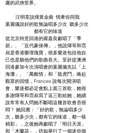
庸的武俠世界。
汪明荃說煇黃金曲  情牽你同我
葉麗儀說好的歌無論唱多少次  聽多少次 
 都有它的味道
從北京特意回港的羅嘉良獻唱了「季
節」、「近代豪倈傳」，他說煇哥和霑
叔是香港樂壇瑰寶，很多樂迷包括他自
己也是聽他們的歌曲長大。至於從澳洲
回港參加今次演唱會的葉麗儀先以「上
海灘」、「萬般情」和「龍虎鬥」喚起
觀眾的回憶，Frances 說每次開演唱
會，樂迷都必定會點上面三首歌，她很
多謝煇哥和霑叔寫了這三歌給她，她續
說常常有人問她不斷唱這幾首歌會否很
悶 ?  她回應：「好的歌，無論唱多少
次，聽多少次，都有它的味道，都一樣
精彩」，之後她再獻唱了「明日天涯」
和「木蘭花」，彷如舉行了一個迷你個