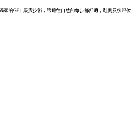
S 獨家的GEL 緩震技術，讓通往自然的每步都舒適，鞋側及後跟
。