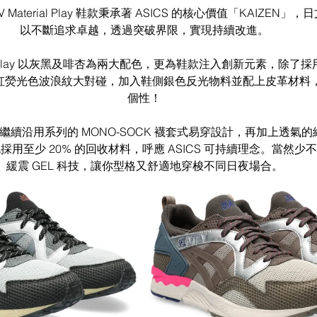
 V Material Play 鞋款秉承著 ASICS 的核心價值「KAIZE
以不斷追求卓越，透過突破界限，實現持續改進。
terial Play 以灰黑及啡杏為兩大配色，更為鞋款注入創新元素，除
的霓虹熒光色波浪紋大對碰，加入鞋側銀色反光物料並配上皮革材料
個性！
續沿用系列的 MONO-SOCK 襪套式易穿設計，再加上透氣
至少 20% 的回收材料，呼應 ASICS 可持續理念。當然少不了
緩震 GEL 科技，讓你型格又舒適地穿梭不同日夜場合。