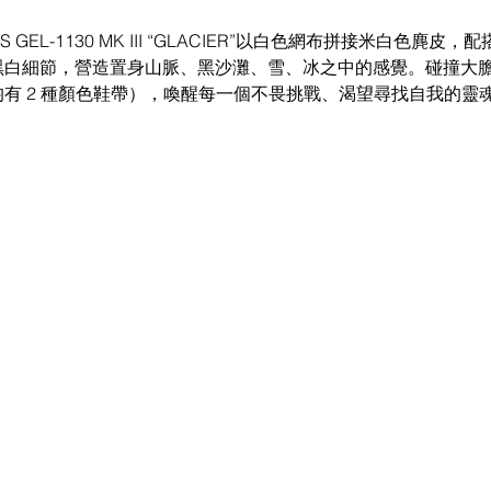
ASICS GEL-1130 MK III “GLACIER”以白色網布拼接米白色麂
黑白細節，營造置身山脈、黑沙灘、雪、冰之中的感覺。碰撞大
有 2 種顏色鞋帶），喚醒每一個不畏挑戰、渴望尋找自我的靈