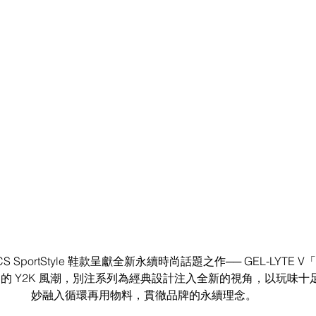
SportStyle 鞋款呈獻全新永續時尚話題之作── GEL-LYTE V「Mat
的 Y2K 風潮，別注系列為經典設計注入全新的視角，以玩味十
妙融入循環再用物料，貫徹品牌的永續理念。