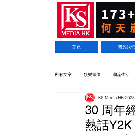
首頁
關於我
所有文章
娛樂頭條
潮流生活
KS Media HK
202
30 周年
熱話Y2K 