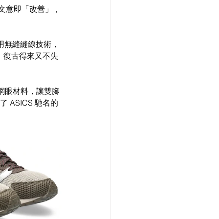
N」，日文意即「改善」，
了採用無縫縫線技術，
，復古得來又不失
的網眼材料，讓雙腳
 ASICS 馳名的