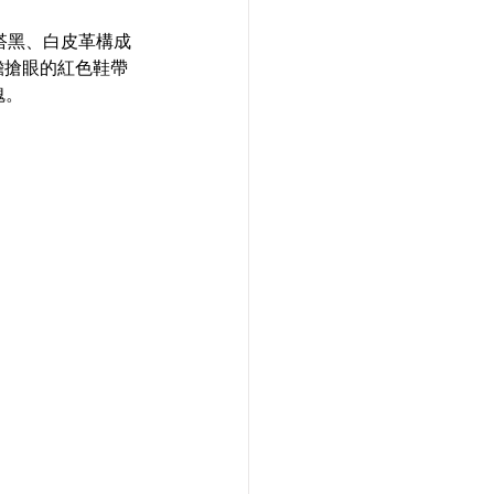
皮，配搭黑、白皮革構成
膽搶眼的紅色鞋帶
魂。