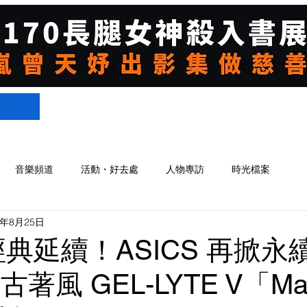
們
音樂頻道
活動・好去處
人物專訪
時光檔案
3年8月25日
經典延續！ASICS 再掀永
古著風 GEL-LYTE V「Mate