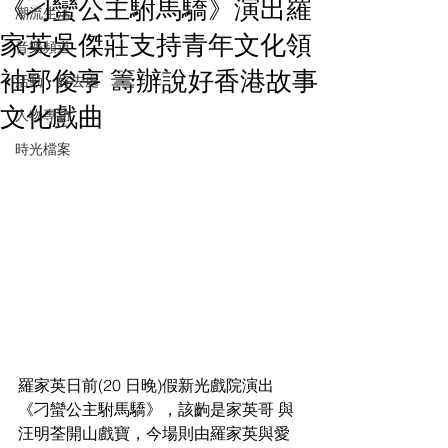
《刁蠻公主駙馬驕》演出羅
潮流生活
家英吳傑莊支持青年文化領
音樂頻道
袖郭俊亨 籌辦說好香港故事
活動・好去處
文化戲曲
人物專訪
時光檔案
羅家英日前(20 日晚)假新光戲院演出
《刁蠻公主駙馬驕》，該齣是家英哥 與
汪明荃開山戲寶，今場則由羅家英與愛