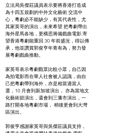
立法局吳傑莊議員表示要將香港打造成
為十四五規劃的中外文化藝術 交流中
心，粵劇必不能缺少，有其代表性，尤
其家英哥的演出，未來希望 把粵劇帶出
海外星馬各地，更構思籌備戲曲電影,寄
望香港粵劇能重回 30 年前盛況，得以傳
承，他並讚賞郭俊亨年青有為，努力發
展粵劇戲曲推動。 
家英哥表示粵劇觀眾比較小眾，自己因
為拍電影而在華人社會被人認識，由自
己把粵劇帶到海外，亦是相當適當人
選，10 月會到新加坡演出， 亦為當地文
化藝術節演出，還會到三藩市演出，一
路打開各地粵劇市場， 稍後更會到大灣
區演出。 
郭俊亨感謝家英哥與吳傑莊議員支持，