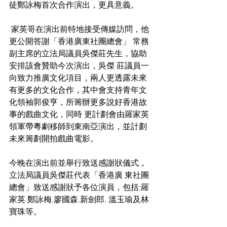
徒鄭詠梅首次合作演出，更具意義。
 家英哥在演出前特地接受傳媒訪問，他
更公開答謝「香港廣東社團總會」 常務
副主席的立法局議員吳傑莊先生，協助
安排該會贊助今次演出，吳傑 莊議員一
向致力推廣文化項目，兩人更透露未來
有更多的文化合作，其中會支持青年文
化領袖郭俊亨，所籌辦更多說好香港故
事的戲曲文化，同時 更計劃會由羅家英
領軍帶粵劇移師到東南亞演出，並計劃
未來籌劃開拍戲曲電影。 
今晚在演出前並舉行致送感謝狀儀式，
立法局議員吳傑莊代表「香港廣 東社團
總會」致送感謝狀予各位演員，包括:羅
家英.鄭詠梅.廖國森.新劍郎. 溫玉瑜及林
寶珠等。