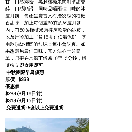
甘、口感綿密；黑刺榴槤果肉則清甜香
醇、口感順滑，同時品嚐兩種口味的冰
皮月餅，會產生豐富又有層次感的榴槤
香甜味，加上每個重60克的冰皮月餅
內，有50％榴槤果肉撑滿軟滑的冰皮，
以及用冷加工（負18度）低溫保鮮，使
兩款頂級榴槤的甜味香氣不會失真。如
果想還原最佳口味，其方法亦十分簡
單，只要在常溫下解凍10至15分鐘，解
凍後立即食用即可。
中秋團聚早鳥優惠
原價   $338
優惠價
$288 (8月16日前)
$318 (9月15日前)
 免費送貨: 5盒以上免費送貨