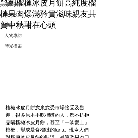
黑刺榴槤冰皮月餅高純度榴
潮流生活
槤果肉爆滿矜貴滋味親友共
音樂頻道
賀中秋甜在心頭
活動・好去處
人物專訪
時光檔案
榴槤冰皮月餅愈來愈受市場接受及歡
迎，很多原本不吃榴槤的人，都不抗拒
品嚐榴槤冰皮月餅，甚至「一啖愛上」
榴槤，變成愛食榴槤的fans。現今人們
對榴槤冰皮月餅的味道、品質及果肉口