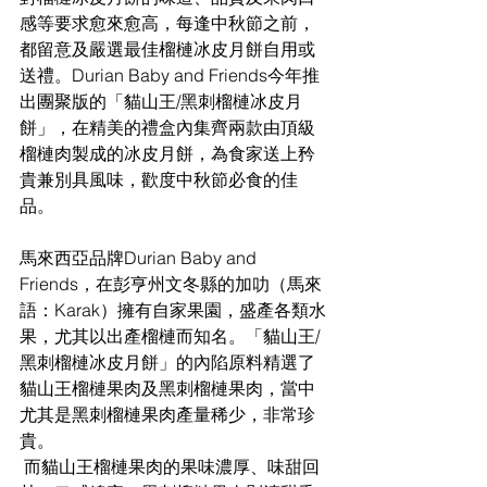
感等要求愈來愈高，每逢中秋節之前，
都留意及嚴選最佳榴槤冰皮月餅自用或
送禮。Durian Baby and Friends今年推
出團聚版的「貓山王/黑刺榴槤冰皮月
餅」，在精美的禮盒內集齊兩款由頂級
榴槤肉製成的冰皮月餅，為食家送上矜
貴兼別具風味，歡度中秋節必食的佳
品。
馬來西亞品牌Durian Baby and 
Friends，在彭亨州文冬縣的加叻（馬來
語：Karak）擁有自家果園，盛產各類水
果，尤其以出產榴槤而知名。「貓山王/
黑刺榴槤冰皮月餅」的內陷原料精選了
貓山王榴槤果肉及黑刺榴槤果肉，當中
尤其是黑刺榴槤果肉產量稀少，非常珍
貴。
 而貓山王榴槤果肉的果味濃厚、味甜回