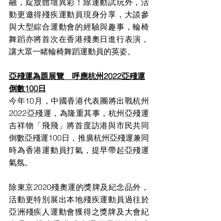
融，綻放體壇異彩！除運動試玩外，活
動更邀得殘疾運動員現身分享，大談參
與大型綜合運動會的經驗與趣事，輪椅
舞蹈亦將首次在香港殘奧日進行表演，
讓大眾一睹輪椅舞蹈運動員的英姿。
亞殘運為題展覽　呼應杭州2022亞殘運
倒數100日
今年10月，中國香港代表團將出戰杭州
2022亞殘運，為隆重其事，杭州亞殘運
吉祥物「飛飛」將首度訪港與市民共同
倒數亞殘運100日，推廣杭州亞殘運兼同
時為香港運動員打氣，提早帶起亞殘運
氣氛。
除東京2020殘奧運的獎牌及紀念品外，
活動更特別展出本地殘疾運動員過往於
亞洲殘疾人運動會獲得之獎牌及大會紀