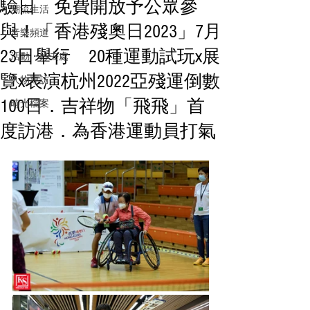
驗日 免費開放予公眾參
潮流生活
與！「香港殘奧日2023」7月
音樂頻道
23日舉行 20種運動試玩x展
活動・好去處
覽x表演杭州2022亞殘運倒數
人物專訪
100日．吉祥物「飛飛」首
時光檔案
度訪港．為香港運動員打氣