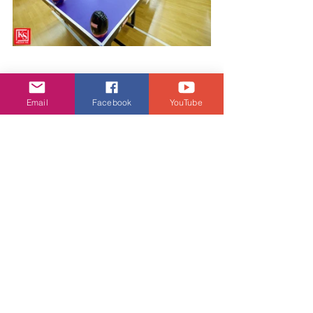
Email
Facebook
YouTube
娛樂頭條