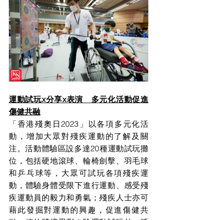
運動試玩x分享x表演　多元化活動促進
傷健共融
「香港殘奧日2023」以各項多元化活
動，增加大眾對殘疾運動的了解及關
注。活動體驗區設多達20種運動試玩攤
位，包括硬地滾球、輪椅劍擊、羽毛球
和乒乓球等，大眾可試玩各項殘疾運
動，體驗身體受限下進行運動、感受殘
疾運動員的毅力和勇氣；殘疾人士亦可
藉此發掘對運動的興趣，促進傷健共