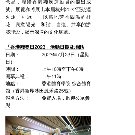
念品，親睹香港殘疾運動員的傑出成
就。展覽亦將展出本屆杭州2022亞殘運
火炬「桂冠」，以當地芳香四溢的桂
花，寓意陽光、和諧、自強、共享的辦
賽理念，揭示深厚的文化底蘊。
「香港殘奧日2023」活動日期及地點
日期：		2023年7月23日（星期
日）
時間：		上午10時至下午6時
開幕典禮：	上午11時
地點：		香港體育學院 綜合體育
館（香港新界沙田源禾路25號）
報名方法：	免費入場，歡迎公眾參
與