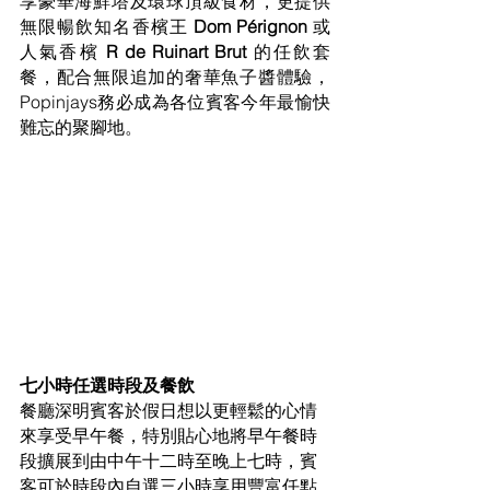
享豪華海鮮塔及環球頂級食材，更提供
無限暢飲知名香檳王 
Dom Pérignon
 或
人氣香檳 
R de Ruinart Brut
 的任飲套
餐，配合無限追加的奢華魚子醬體驗，
Popinjays務必成為各位賓客今年最愉快
難忘的聚腳地。
七小時任選時段及餐飲
餐廳深明賓客於假日想以更輕鬆的心情
來享受早午餐，特別貼心地將早午餐時
段擴展到由中午十二時至晚上七時，賓
客可於時段內自選三小時享用豐富任點