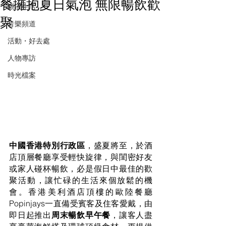
餐擁抱夏日氣泡 無限暢飲歡
潮流生活
聚
音樂頻道
活動・好去處
人物專訪
時光檔案
中國香港特別行政區
，盛夏將至，於酒
店頂層餐廳享受輕快旋律，與閨密好友
或家人碰杯暢飲，必是假日中最佳的歡
聚活動，讓忙碌的生活來個放鬆的機
會。香港美利酒店頂樓的歐陸餐廳
Popinjays一直備受賓客及住客愛戴，由
即日起推出
周末暢飲早午餐
，讓客人盡