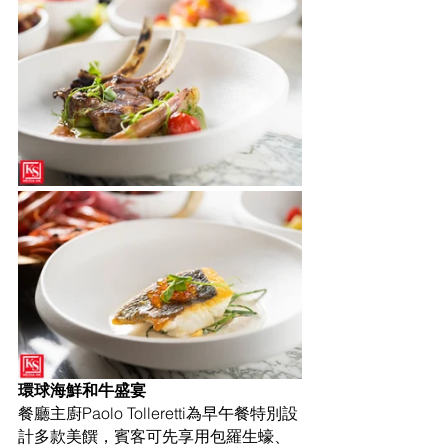
環球海鮮和牛盛宴
餐廳主廚Paolo Tolleretti為早午餐特別設
計多款美饌，賓客可先享用包羅生蠔、