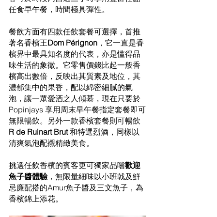
任食早午餐，時間極具彈性。
餐飲方面有四款任飲套餐可選擇，首推
著名香檳王
Dom Pérignon
，它一直是香
檳界中最具知名度的代表，亦是懂得品
味生活的象徵。它零售價錢比起一般香
檳高出數倍，反映出其質素及地位，其
濃郁集中的果香，配以綿密細膩的氣
泡，讓一眾愛酒之人傾慕，現在只要於 
Popinjays 享用周末早午餐指定套餐即可
無限暢飲。另外一款香檳套餐則可暢飲
R de Ruinart Brut
 和特選烈酒，同樣以
清爽氣泡配襯精緻美食。
挑選任飲香檳的賓客更可獨家品嚐
歡迎
魚子醬體驗
，無限量細味以小班戟及鮮
忌廉配搭的Amur魚子醬及三文魚子，為
香檳錦上添花。