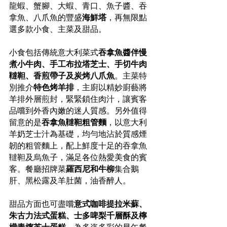
龍蝦、蟹腳、大蝦、青口、魚子醬、吞
拿魚、八爪魚的豐盛
海鮮塔
，再無限點
選多款小食、主菜及甜品。
小食包括傳統意大利菜式
吞拿魚醬伴慢
煮小牛肉、手工布拉塔芝士、手切牛肉
韃靼、香煎帶子及炭烤八爪魚
。主菜特
別推介
特色烤羊排
，主廚以精妙廚藝將
羊排外層煎封，緊緊鎖住肉汁，讓賓客
品嚐到外香內嫩的迷人質感。另外值得
留意的是
吞拿魚韃靼粗管麵
，以意大利
羊奶芝士汁為基礎，均勻地沾於質感煙
韌的粗管麵上，配上鮮度十足的吞拿魚
韃靼及烏魚子，滿足各位熱愛美食的賓
客。餐廳招牌菜
羅西尼和牛柳
集合鵝
肝、黑松露及羊肚菌，油香醉人。
甜品方面也可盡嚐
意式咖啡提拉米蘇、
朱古力法式蛋糕、士多啤梨千層酥及檸