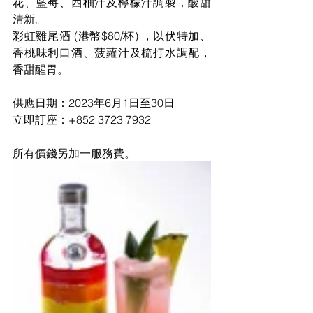
花、藍莓、西柚汁及檸檬汁調製，酸甜
清新。
彩虹雞尾酒 (港幣$80/杯) ，以伏特加、
香桃味利口酒、菠蘿汁及梳打水調配，
香甜醒胃。
供應日期：2023年6月1日至30日
立即訂座：+852 3723 7932
所有價錢另加一服務費。