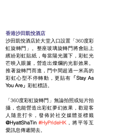
香港沙田凱悅酒店
沙田凱悅酒店於大堂入口設置「360度彩
虹旋轉門」。整座玻璃旋轉門將會貼上
繽紛彩虹貼紙，每當陽光灑下，彩虹光
芒映入眼簾，營造出燦爛的光影效果。
推著旋轉門而進，門中間超過一米高的
彩虹心型不停轉動，更貼有
「Stay As 
You Are」
彩虹標語。
「360度彩虹旋轉門」無論拍照或短片拍
攝，也能營造出彩虹夢幻效果，歡迎客
人隨意打卡，發佈於社交媒體並標籤 
@HyattShaTin 
#HyPrideHK
，將平等互
愛訊息傳遞開去。