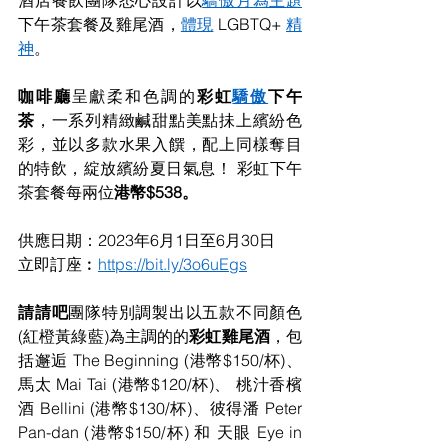
酒店餐飲團隊悉心設計以
驕傲月為主題
下午茶套餐及雞尾酒，
體現
 LGBTQ+ 
精
神
。
咖啡廳
呈獻柔和色調的
彩虹
驕傲
下午
茶
，一系列精緻鹹甜點美點抺上繽紛色
彩，並以多款水果入饌，配上同樣奪目
的特飲，綻放繽紛夏日氣息！ 彩虹下午
茶套餐每兩位
港幣$538。
供應日期：2023年6月1日至6月30日
立即訂座︰
https://bit.ly/3o6uEgs
請請吧
團隊特別調製出以五款不同顏色
(紅橙黃綠藍)為主調的的
彩虹雞尾酒
，包
括邂逅 The Beginning (港幣$150/杯)、
馬太 Mai Tai (港幣$120/杯)、 桃汁香檳
酒 Bellini (港幣$130/杯)、彼得潘 Peter 
Pan-dan (港幣$150/杯) 和 天眼 Eye in 