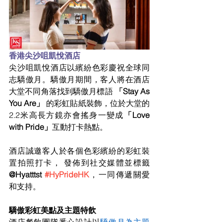
香港尖沙咀凱悅酒店
尖沙咀凱悅酒店以繽紛色彩慶祝全球同
志驕傲月。驕傲月期間，客人將在酒店
大堂不同角落找到驕傲月標語 
「Stay As 
You Are」
 的彩虹貼紙裝飾，位於大堂的
2.2米高長方鏡亦會搖身一變成
「Love 
with Pride」
互動打卡熱點。
酒店誠邀客人於各個色彩繽紛的彩虹裝
置拍照打卡， 發佈到社交媒體並標籤
@Hyatttst 
#HyPrideHK
，一同傳遞關愛
和支持。
驕傲彩虹美點及主題特飲