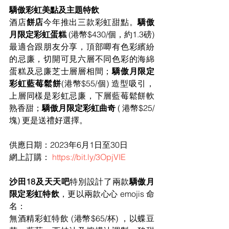
驕傲彩虹美點及主題特飲
酒店
餅店
今年推出三款彩虹甜點。
驕傲
月限定彩虹蛋糕 
(港幣$430/個，約1.3磅) 
最適合跟朋友分享，頂部唧有色彩繽紛
的忌廉，切開可見六層不同色彩的海綿
蛋糕及忌廉芝士層層相間；
驕傲月限定
彩虹藍莓鬆餅
(港幣$55/個) 造型吸引，
上層同樣是彩虹忌廉，下層藍莓鬆餅軟
熟香甜；
驕傲月限定彩虹曲奇
 ( 港幣$25/
塊) 更是送禮好選擇。
供應日期：2023年6月1日至30日
網上訂購： 
https://bit.ly/3OpjVIE
沙田18及天天吧
特別設計了兩款
驕傲月
限定彩虹特飲
，更以兩款心心 emojis 命
名：
無酒精彩虹特飲 (港幣$65/杯) ，以蝶豆