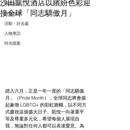
沙田凱悅酒店以繽紛色彩迎
潮流生活
接全球「同志驕傲月」
音樂頻道
活動・好去處
人物專訪
時光檔案
踏入六月，正是一年一度的「同志驕傲
月」（Pride Month），全球同志將會揚
起象徵 LGBTQ+ 的彩虹旗幟，以不同方
式慶祝這個盛大日子。凱悅一向著重平
等及尊重多元化，希望每個人展現自
我，無論對任何人都可以表達愛意。為